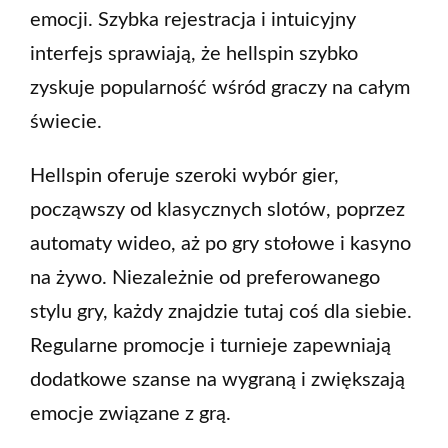
emocji. Szybka rejestracja i intuicyjny
interfejs sprawiają, że hellspin szybko
zyskuje popularność wśród graczy na całym
świecie.
Hellspin oferuje szeroki wybór gier,
począwszy od klasycznych slotów, poprzez
automaty wideo, aż po gry stołowe i kasyno
na żywo. Niezależnie od preferowanego
stylu gry, każdy znajdzie tutaj coś dla siebie.
Regularne promocje i turnieje zapewniają
dodatkowe szanse na wygraną i zwiększają
emocje związane z grą.