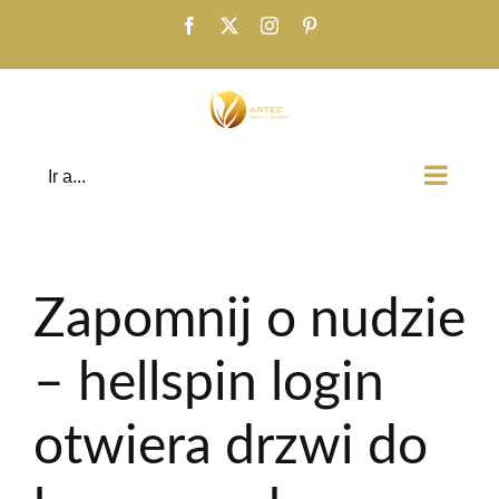
Saltar
Facebook
X
Instagram
Pinterest
al
contenido
Ir a...
Zapomnij o nudzie
– hellspin login
otwiera drzwi do