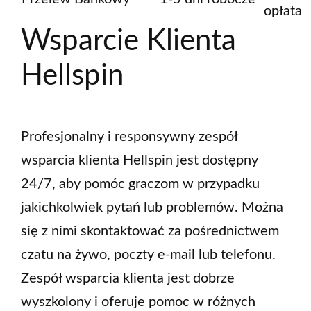
opłata
Wsparcie Klienta
Hellspin
Profesjonalny i responsywny zespół
wsparcia klienta Hellspin jest dostępny
24/7, aby pomóc graczom w przypadku
jakichkolwiek pytań lub problemów. Można
się z nimi skontaktować za pośrednictwem
czatu na żywo, poczty e-mail lub telefonu.
Zespół wsparcia klienta jest dobrze
wyszkolony i oferuje pomoc w różnych