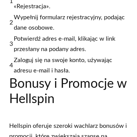
1
«Rejestracja».
Wypełnij formularz rejestracyjny, podając
2
dane osobowe.
Potwierdź adres e-mail, klikając w link
3
przesłany na podany adres.
Zaloguj się na swoje konto, używając
4
adresu e-mail i hasła.
Bonusy i Promocje w
Hellspin
Hellspin oferuje szeroki wachlarz bonusów i
promocji, które zwiększają szanse na