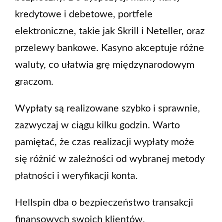
kredytowe i debetowe, portfele
elektroniczne, takie jak Skrill i Neteller, oraz
przelewy bankowe. Kasyno akceptuje różne
waluty, co ułatwia grę międzynarodowym
graczom.
Wypłaty są realizowane szybko i sprawnie,
zazwyczaj w ciągu kilku godzin. Warto
pamiętać, że czas realizacji wypłaty może
się różnić w zależności od wybranej metody
płatności i weryfikacji konta.
Hellspin dba o bezpieczeństwo transakcji
finansowych swoich klientów,