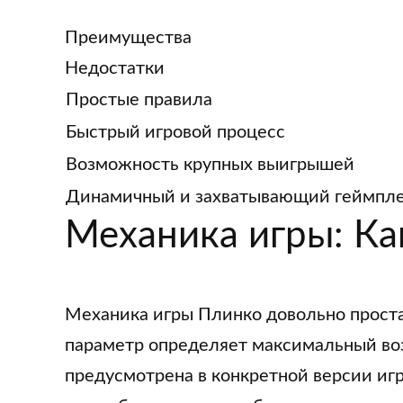
Преимущества
Недостатки
Простые правила
Быстрый игровой процесс
Возможность крупных выигрышей
Динамичный и захватывающий геймпл
Механика игры: Ка
Механика игры Плинко довольно проста 
параметр определяет максимальный воз
предусмотрена в конкретной версии иг