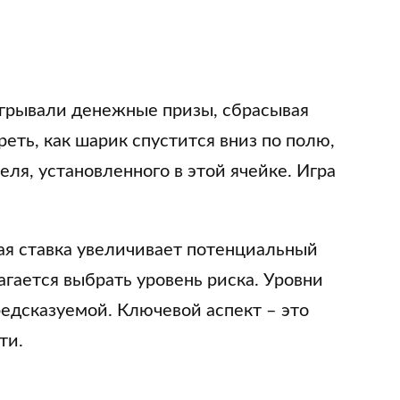
ыигрывали денежные призы, сбрасывая
реть, как шарик спустится вниз по полю,
ля, установленного в этой ячейке. Игра
ая ставка увеличивает потенциальный
агается выбрать уровень риска. Уровни
редсказуемой. Ключевой аспект – это
ти.