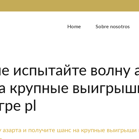
Home
Sobre nosotros
не испытайте волну 
на крупные выигрыш
ре pl
 азарта и получите шанс на крупные выигрыши в