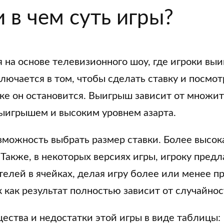
 в чем суть игры?
ая на основе телевизионного шоу, где игроки в
лючается в том, чтобы сделать ставку и посмот
йке он остановится. Выигрыш зависит от множите
ыигрышем и высоким уровнем азарта.
можность выбрать размер ставки. Более высок
Также, в некоторых версиях игры, игроку предл
елей в ячейках, делая игру более или менее п
к как результат полностью зависит от случайнос
ства и недостатки этой игры в виде таблицы: