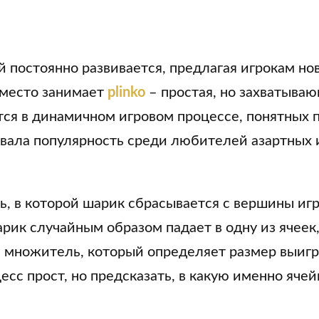
 постоянно развивается, предлагая игрокам но
 место занимает
plinko
– простая, но захватываю
тся в динамичном игровом процессе, понятных 
вала популярность среди любителей азартных и
, в которой шарик сбрасывается с вершины игр
рик случайным образом падает в одну из ячеек
 множитель, который определяет размер выигр
с прост, но предсказать, в какую именно ячей