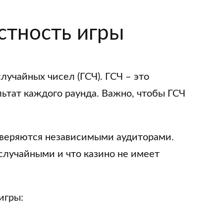
стность игры
учайных чисел (ГСЧ). ГСЧ – это
ьтат каждого раунда. Важно, чтобы ГСЧ
оверяются независимыми аудиторами.
случайными и что казино не имеет
игры: