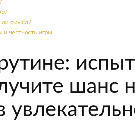
?
ко?
ь ли смысл?
 и честность игры
 рутине: испы
олучите шанс 
 увлекательн