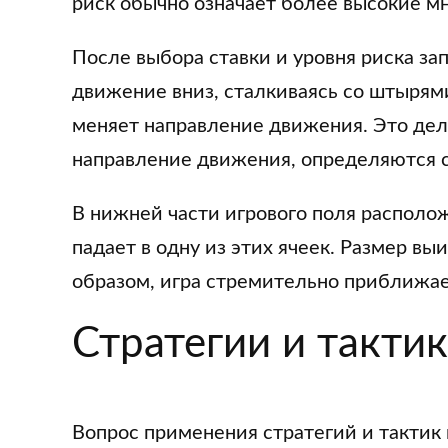
риск обычно означает более высокие м
После выбора ставки и уровня риска за
движение вниз, сталкиваясь со штырями
меняет направление движения. Это дел
направление движения, определяются 
В нижней части игрового поля располо
падает в одну из этих ячеек. Размер в
образом, игра стремительно приближае
Стратегии и тактик
Вопрос применения стратегий и тактик 