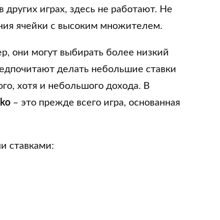
 других играх, здесь не работают. Не
ения ячейки с высоким множителем.
р, они могут выбирать более низкий
предпочитают делать небольшие ставки
о, хотя и небольшого дохода. В
nko
– это прежде всего игра, основанная
ми ставками: