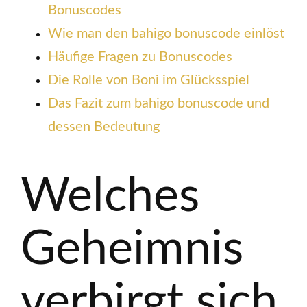
Bonuscodes
Wie man den bahigo bonuscode einlöst
Häufige Fragen zu Bonuscodes
Die Rolle von Boni im Glücksspiel
Das Fazit zum bahigo bonuscode und
dessen Bedeutung
Welches
Geheimnis
verbirgt sich