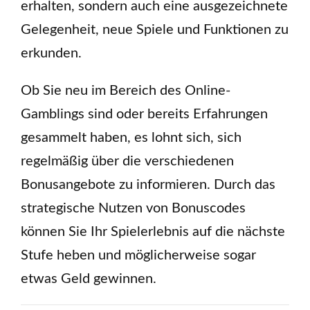
erhalten, sondern auch eine ausgezeichnete
Gelegenheit, neue Spiele und Funktionen zu
erkunden.
Ob Sie neu im Bereich des Online-
Gamblings sind oder bereits Erfahrungen
gesammelt haben, es lohnt sich, sich
regelmäßig über die verschiedenen
Bonusangebote zu informieren. Durch das
strategische Nutzen von Bonuscodes
können Sie Ihr Spielerlebnis auf die nächste
Stufe heben und möglicherweise sogar
etwas Geld gewinnen.