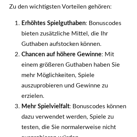
Zu den wichtigsten Vorteilen gehören:
Erhöhtes Spielguthaben
: Bonuscodes
bieten zusätzliche Mittel, die Ihr
Guthaben aufstocken können.
Chancen auf höhere Gewinne
: Mit
einem größeren Guthaben haben Sie
mehr Möglichkeiten, Spiele
auszuprobieren und Gewinne zu
erzielen.
Mehr Spielvielfalt
: Bonuscodes können
dazu verwendet werden, Spiele zu
testen, die Sie normalerweise nicht