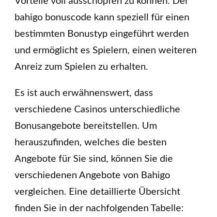
Vorteile voll ausschöpfen zu können. Der
bahigo bonuscode kann speziell für einen
bestimmten Bonustyp eingeführt werden
und ermöglicht es Spielern, einen weiteren
Anreiz zum Spielen zu erhalten.
Es ist auch erwähnenswert, dass
verschiedene Casinos unterschiedliche
Bonusangebote bereitstellen. Um
herauszufinden, welches die besten
Angebote für Sie sind, können Sie die
verschiedenen Angebote von Bahigo
vergleichen. Eine detaillierte Übersicht
finden Sie in der nachfolgenden Tabelle: