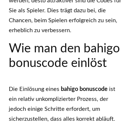
werden, desto attraktiver sind die Codes für
Sie als Spieler. Dies trägt dazu bei, die
Chancen, beim Spielen erfolgreich zu sein,
erheblich zu verbessern.
Wie man den bahigo
bonuscode einlöst
Die Einlösung eines
bahigo bonuscode
ist
ein relativ unkomplizierter Prozess, der
jedoch einige Schritte erfordert, um
sicherzustellen, dass alles korrekt abläuft.