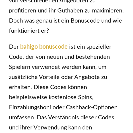
von verschiedenen Angeboten zu
profitieren und ihr Guthaben zu maximieren.
Doch was genau ist ein Bonuscode und wie
funktioniert er?
Der
bahigo bonuscode
ist ein spezieller
Code, der von neuen und bestehenden
Spielern verwendet werden kann, um
zusätzliche Vorteile oder Angebote zu
erhalten. Diese Codes können
beispielsweise kostenlose Spins,
Einzahlungsboni oder Cashback-Optionen
umfassen. Das Verständnis dieser Codes
und ihrer Verwendung kann den