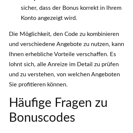
sicher, dass der Bonus korrekt in Ihrem
Konto angezeigt wird.
Die Möglichkeit, den Code zu kombinieren
und verschiedene Angebote zu nutzen, kann
Ihnen erhebliche Vorteile verschaffen. Es
lohnt sich, alle Anreize im Detail zu prüfen
und zu verstehen, von welchen Angeboten
Sie profitieren können.
Häufige Fragen zu
Bonuscodes