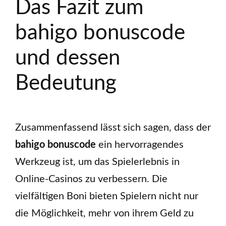
Das Fazit zum
bahigo bonuscode
und dessen
Bedeutung
Zusammenfassend lässt sich sagen, dass der
bahigo bonuscode
ein hervorragendes
Werkzeug ist, um das Spielerlebnis in
Online-Casinos zu verbessern. Die
vielfältigen Boni bieten Spielern nicht nur
die Möglichkeit, mehr von ihrem Geld zu