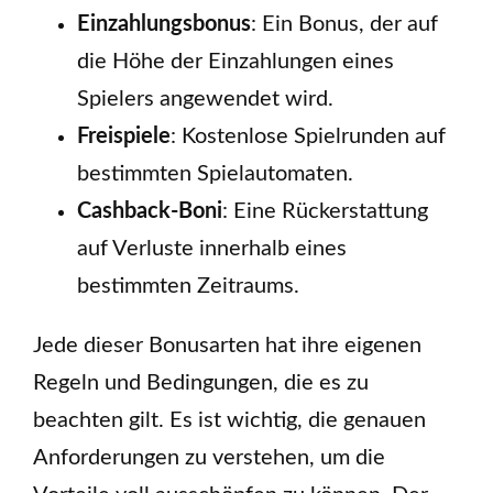
Einzahlungsbonus
: Ein Bonus, der auf
die Höhe der Einzahlungen eines
Spielers angewendet wird.
Freispiele
: Kostenlose Spielrunden auf
bestimmten Spielautomaten.
Cashback-Boni
: Eine Rückerstattung
auf Verluste innerhalb eines
bestimmten Zeitraums.
Jede dieser Bonusarten hat ihre eigenen
Regeln und Bedingungen, die es zu
beachten gilt. Es ist wichtig, die genauen
Anforderungen zu verstehen, um die