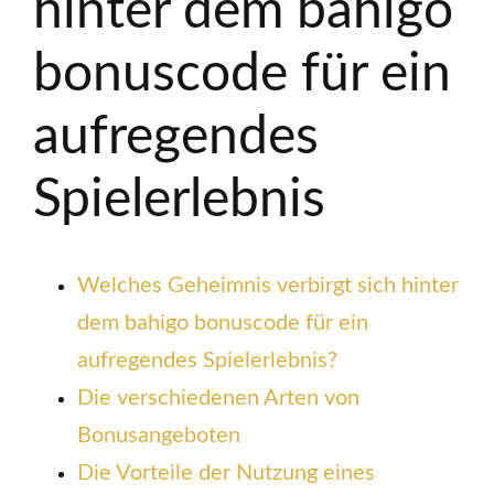
hinter dem bahigo
bonuscode für ein
aufregendes
Spielerlebnis
Welches Geheimnis verbirgt sich hinter
dem bahigo bonuscode für ein
aufregendes Spielerlebnis?
Die verschiedenen Arten von
Bonusangeboten
Die Vorteile der Nutzung eines