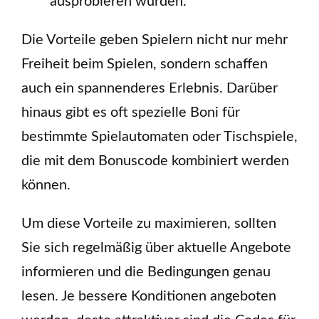
ausprobieren würden.
Die Vorteile geben Spielern nicht nur mehr
Freiheit beim Spielen, sondern schaffen
auch ein spannenderes Erlebnis. Darüber
hinaus gibt es oft spezielle Boni für
bestimmte Spielautomaten oder Tischspiele,
die mit dem Bonuscode kombiniert werden
können.
Um diese Vorteile zu maximieren, sollten
Sie sich regelmäßig über aktuelle Angebote
informieren und die Bedingungen genau
lesen. Je bessere Konditionen angeboten