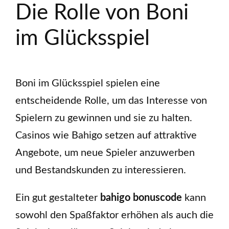
Die Rolle von Boni
im Glücksspiel
Boni im Glücksspiel spielen eine
entscheidende Rolle, um das Interesse von
Spielern zu gewinnen und sie zu halten.
Casinos wie Bahigo setzen auf attraktive
Angebote, um neue Spieler anzuwerben
und Bestandskunden zu interessieren.
Ein gut gestalteter
bahigo bonuscode
kann
sowohl den Spaßfaktor erhöhen als auch die