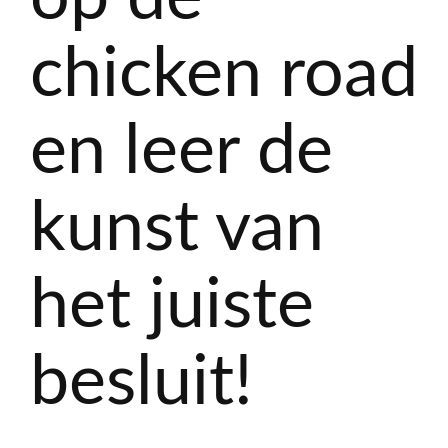
chicken road
en leer de
kunst van
het juiste
besluit!