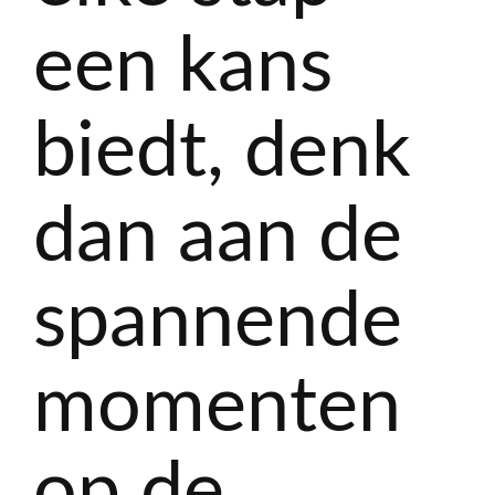
een kans
biedt, denk
dan aan de
spannende
momenten
op de