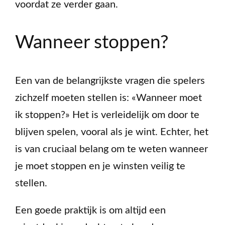
voordat ze verder gaan.
Wanneer stoppen?
Een van de belangrijkste vragen die spelers
zichzelf moeten stellen is: «Wanneer moet
ik stoppen?» Het is verleidelijk om door te
blijven spelen, vooral als je wint. Echter, het
is van cruciaal belang om te weten wanneer
je moet stoppen en je winsten veilig te
stellen.
Een goede praktijk is om altijd een