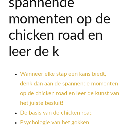
spannende
momenten op de
chicken road en
leer de k
Wanneer elke stap een kans biedt,
denk dan aan de spannende momenten
op de chicken road en leer de kunst van
het juiste besluit!
De basis van de chicken road
Psychologie van het gokken