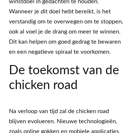
winstdoel in gedachten te houden.
Wanneer je dit doel hebt bereikt, is het
verstandig om te overwegen om te stoppen,
ook al voel je de drang om meer te winnen.
Dit kan helpen om goed gedrag te bewaren
en een negatieve spiraal te voorkomen.
De toekomst van de
chicken road
Na verloop van tijd zal de chicken road
blijven evolueren. Nieuwe technologieën,
zoals online gokken en mobiele applicaties,