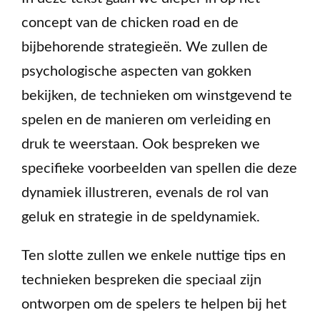
concept van de chicken road en de
bijbehorende strategieën. We zullen de
psychologische aspecten van gokken
bekijken, de technieken om winstgevend te
spelen en de manieren om verleiding en
druk te weerstaan. Ook bespreken we
specifieke voorbeelden van spellen die deze
dynamiek illustreren, evenals de rol van
geluk en strategie in de speldynamiek.
Ten slotte zullen we enkele nuttige tips en
technieken bespreken die speciaal zijn
ontworpen om de spelers te helpen bij het