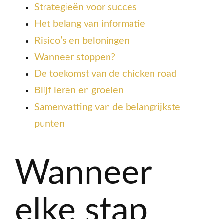
Strategieën voor succes
Het belang van informatie
Risico’s en beloningen
Wanneer stoppen?
De toekomst van de chicken road
Blijf leren en groeien
Samenvatting van de belangrijkste
punten
Wanneer
elke stap