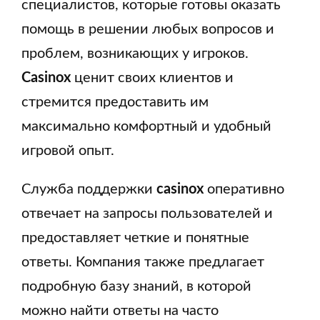
специалистов, которые готовы оказать
помощь в решении любых вопросов и
проблем, возникающих у игроков.
Casinox
ценит своих клиентов и
стремится предоставить им
максимально комфортный и удобный
игровой опыт.
Служба поддержки
casinox
оперативно
отвечает на запросы пользователей и
предоставляет четкие и понятные
ответы. Компания также предлагает
подробную базу знаний, в которой
можно найти ответы на часто