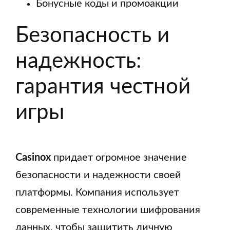
Бонусные коды и промоакции
Безопасность и
надежность:
гарантия честной
игры
Casinox
придает огромное значение
безопасности и надежности своей
платформы. Компания использует
современные технологии шифрования
данных, чтобы защитить личную