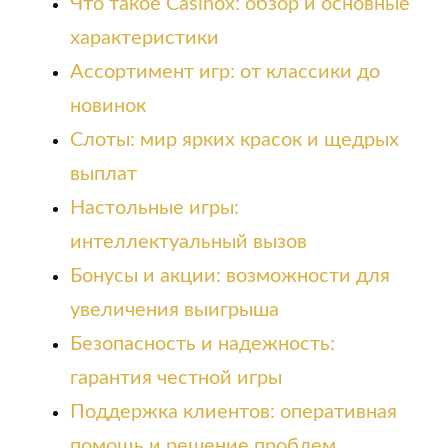
Что такое Casinox: обзор и основные
характеристики
Ассортимент игр: от классики до
новинок
Слоты: мир ярких красок и щедрых
выплат
Настольные игры:
интеллектуальный вызов
Бонусы и акции: возможности для
увеличения выигрыша
Безопасность и надежность:
гарантия честной игры
Поддержка клиентов: оперативная
помощь и решение проблем