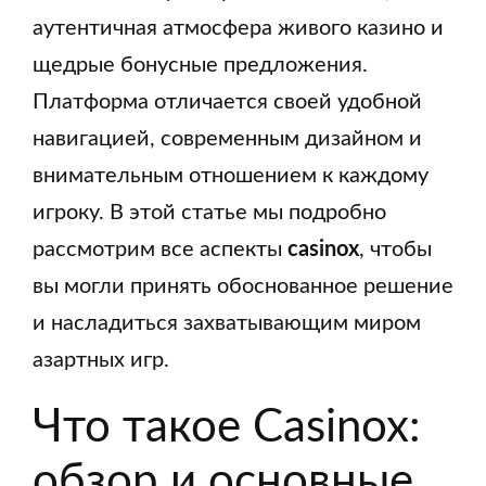
аутентичная атмосфера живого казино и
щедрые бонусные предложения.
Платформа отличается своей удобной
навигацией, современным дизайном и
внимательным отношением к каждому
игроку. В этой статье мы подробно
рассмотрим все аспекты
casinox
, чтобы
вы могли принять обоснованное решение
и насладиться захватывающим миром
азартных игр.
Что такое Casinox:
обзор и основные