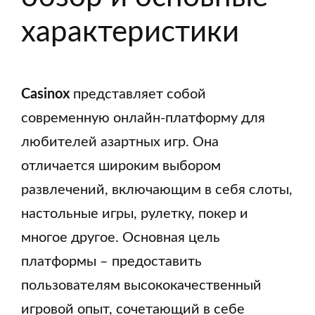
характеристики
Casinox
представляет собой
современную онлайн-платформу для
любителей азартных игр. Она
отличается широким выбором
развлечений, включающим в себя слоты,
настольные игры, рулетку, покер и
многое другое. Основная цель
платформы – предоставить
пользователям высококачественный
игровой опыт, сочетающий в себе