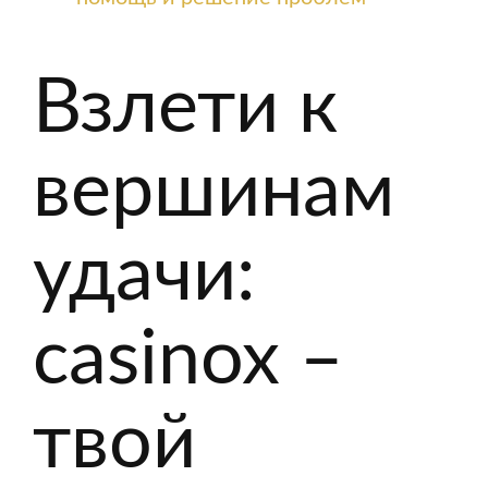
Взлети к
вершинам
удачи:
casinox –
твой