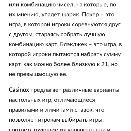
или комбинацию чисел, на которые, по
их мнению, упадет шарик. Покер – это
игра, в которой игроки соревнуются друг
с другом, стараясь собрать лучшую
комбинацию карт. Блэкджек – это игра, в
которой игроки пытаются набрать сумму
карт, как можно более близкую к 21, но
не превышающую ее.
Casinox
предлагает различные варианты
настольных игр, отличающиеся
правилами и лимитами ставок, что
позволяет игрокам выбирать игры,
соответствующие их уровню опыта и