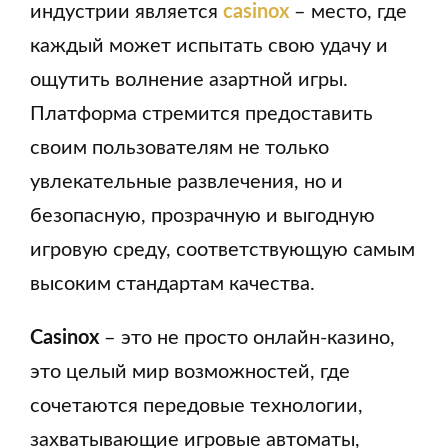
индустрии является
casinox
– место, где
каждый может испытать свою удачу и
ощутить волнение азартной игры.
Платформа стремится предоставить
своим пользователям не только
увлекательные развлечения, но и
безопасную, прозрачную и выгодную
игровую среду, соответствующую самым
высоким стандартам качества.
Casinox
– это не просто онлайн-казино,
это целый мир возможностей, где
сочетаются передовые технологии,
захватывающие игровые автоматы,