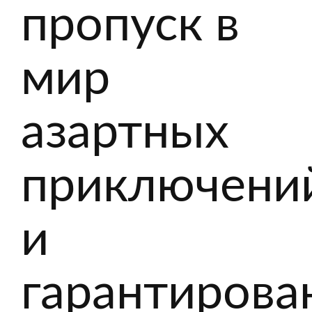
пропуск в
мир
азартных
приключени
и
гарантирова