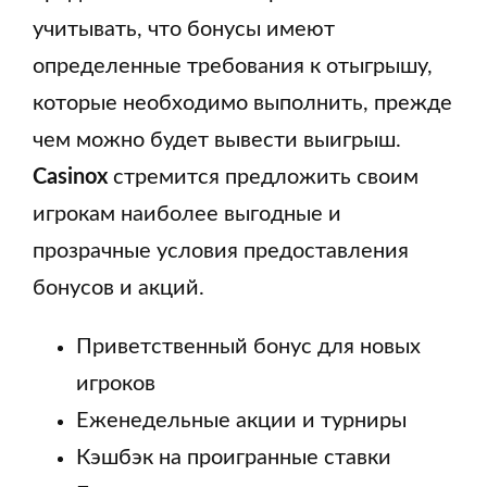
учитывать, что бонусы имеют
определенные требования к отыгрышу,
которые необходимо выполнить, прежде
чем можно будет вывести выигрыш.
Casinox
стремится предложить своим
игрокам наиболее выгодные и
прозрачные условия предоставления
бонусов и акций.
Приветственный бонус для новых
игроков
Еженедельные акции и турниры
Кэшбэк на проигранные ставки