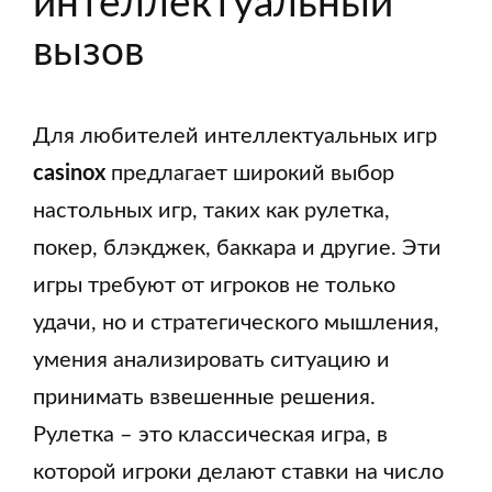
интеллектуальный
вызов
Для любителей интеллектуальных игр
casinox
предлагает широкий выбор
настольных игр, таких как рулетка,
покер, блэкджек, баккара и другие. Эти
игры требуют от игроков не только
удачи, но и стратегического мышления,
умения анализировать ситуацию и
принимать взвешенные решения.
Рулетка – это классическая игра, в
которой игроки делают ставки на число