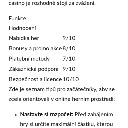
casino je rozhodně stojí za zvážení.
Funkce
Hodnocení
Nabídka her
9/10
Bonusy a promo akce
8/10
Platební metody
7/10
Zákaznická podpora
9/10
Bezpečnost a licence
10/10
Zde je seznam tipů pro začátečníky, aby se
zcela orientovali v online herním prostředí:
Nastavte si rozpočet:
Před zahájením
hry si určíte maximální částku, kterou