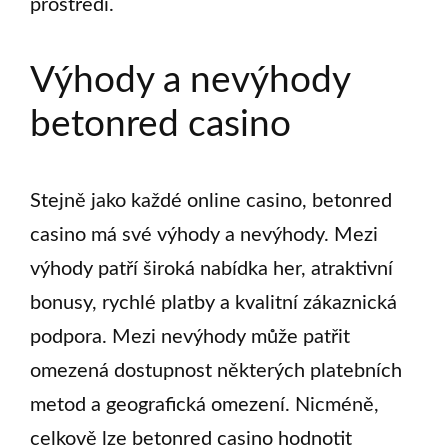
prostředí.
Výhody a nevýhody
betonred casino
Stejně jako každé online casino, betonred
casino má své výhody a nevýhody. Mezi
výhody patří široká nabídka her, atraktivní
bonusy, rychlé platby a kvalitní zákaznická
podpora. Mezi nevýhody může patřit
omezená dostupnost některých platebních
metod a geografická omezení. Nicméně,
celkově lze betonred casino hodnotit