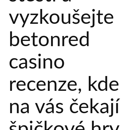
vyzkoušejte
betonred
casino
recenze, kde
na vás čekají
špičkové hry