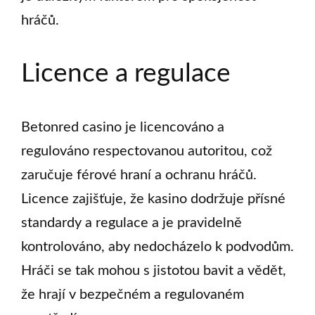
hráčů.
Licence a regulace
Betonred casino je licencováno a
regulováno respectovanou autoritou, což
zaručuje férové hraní a ochranu hráčů.
Licence zajišťuje, že kasino dodržuje přísné
standardy a regulace a je pravidelně
kontrolováno, aby nedocházelo k podvodům.
Hráči se tak mohou s jistotou bavit a vědět,
že hrají v bezpečném a regulovaném