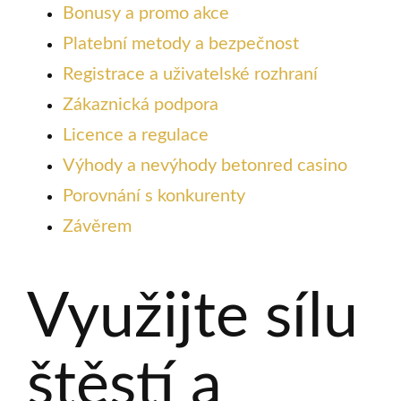
Bonusy a promo akce
Platební metody a bezpečnost
Registrace a uživatelské rozhraní
Zákaznická podpora
Licence a regulace
Výhody a nevýhody betonred casino
Porovnání s konkurenty
Závěrem
Využijte sílu
štěstí a