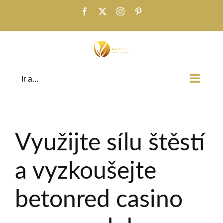
Saltar
Facebook
X
Instagram
Pinterest
al
contenido
Ir a...
Využijte sílu štěstí
a vyzkoušejte
betonred casino