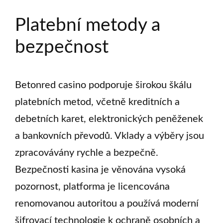
Platební metody a
bezpečnost
Betonred casino podporuje širokou škálu
platebních metod, včetně kreditních a
debetních karet, elektronických peněženek
a bankovních převodů. Vklady a výběry jsou
zpracovávány rychle a bezpečně.
Bezpečnosti kasina je věnována vysoká
pozornost, platforma je licencována
renomovanou autoritou a používá moderní
šifrovací technologie k ochraně osobních a