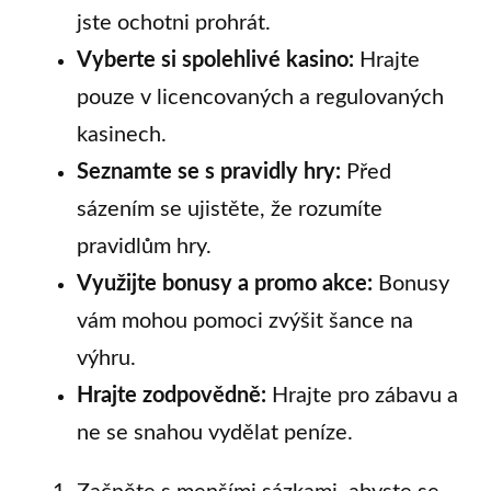
jste ochotni prohrát.
Vyberte si spolehlivé kasino:
Hrajte
pouze v licencovaných a regulovaných
kasinech.
Seznamte se s pravidly hry:
Před
sázením se ujistěte, že rozumíte
pravidlům hry.
Využijte bonusy a promo akce:
Bonusy
vám mohou pomoci zvýšit šance na
výhru.
Hrajte zodpovědně:
Hrajte pro zábavu a
ne se snahou vydělat peníze.