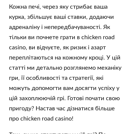
Кожна печі, через яку стрибає ваша
курка, збільшує ваші ставки, додаючи
адреналіну і непередбачуваності. Як
тільки ви почнете грати в chicken road
casino, ви відчуєте, як ризик і азарт
переплітаються на кожному кроці. У цій
статті ми детально розглянемо механіку
гри, її особливості та стратегії, які
можуть допомогти вам досягти успіху у
цій захоплюючій грі. Готові почати свою
пригоду? Настав час дізнатися більше
про chicken road casino!