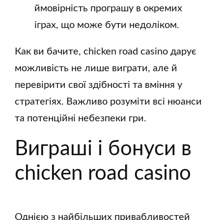
ймовірність програшу в окремих
іграх, що може бути недоліком.
Как ви бачите, chicken road casino дарує
можливість не лише виграти, але й
перевірити свої здібності та вміння у
стратегіях. Важливо розуміти всі нюанси
та потенційні небезпеки гри.
Виграші і бонуси в
chicken road casino
Однією з найбільших привабливостей