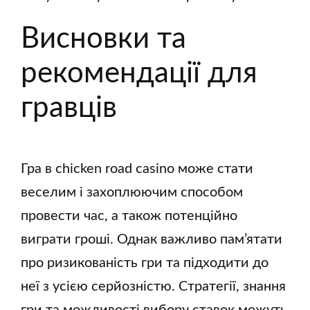
Висновки та
рекомендації для
гравців
Гра в chicken road casino може стати
веселим і захоплюючим способом
провести час, а також потенційно
виграти гроші. Однак важливо пам’ятати
про ризикованість гри та підходити до
неї з усією серйозністю. Стратегії, знання
гри та можливості вибору ставок можуть