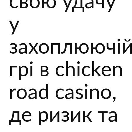
свою удачу
у
захоплюючі
грі в chicken
road casino,
де ризик та