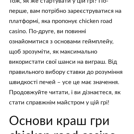
Тож, як же стартувати у цій грі? По-
перше, вам потрібно зареєструватися на
платформі, яка пропонує chicken road
casino. По-друге, ви повинні
ознайомитися з основами геймплейу,
щоб зрозуміти, як максимально
використати свої шанси на виграш. Від
правильного вибору ставки до розуміння
швидкості печей – усе це має значення.
Продовжуйте читати, і ви дізнаєтеся, як
стати справжнім майстром у цій грі!
Основи краш гри