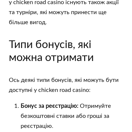
у chicken road casino існують також акції
та турніри, які можуть принести ще
більше вигод.
Типи бонусів, які
можна отримати
Ось деякі типи бонусів, які можуть бути
доступні у chicken road casino:
Бонус за реєстрацію:
Отримуйте
безкоштовні ставки або гроші за
реєстрацію.