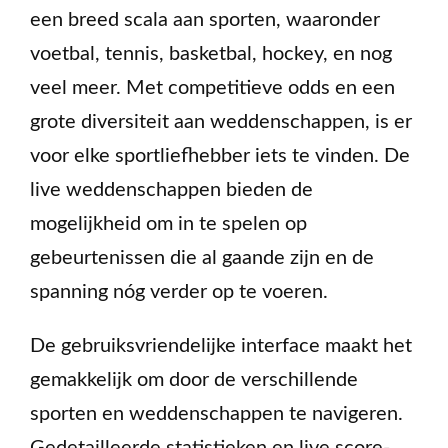
een breed scala aan sporten, waaronder
voetbal, tennis, basketbal, hockey, en nog
veel meer. Met competitieve odds en een
grote diversiteit aan weddenschappen, is er
voor elke sportliefhebber iets te vinden. De
live weddenschappen bieden de
mogelijkheid om in te spelen op
gebeurtenissen die al gaande zijn en de
spanning nóg verder op te voeren.
De gebruiksvriendelijke interface maakt het
gemakkelijk om door de verschillende
sporten en weddenschappen te navigeren.