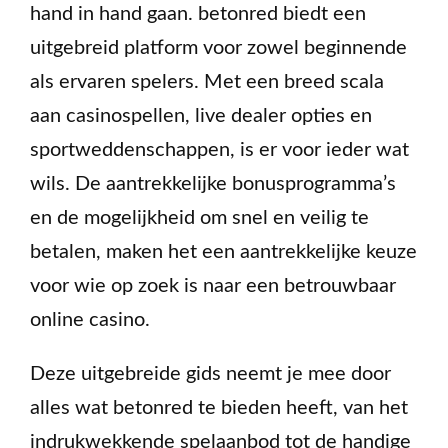
hand in hand gaan. betonred biedt een
uitgebreid platform voor zowel beginnende
als ervaren spelers. Met een breed scala
aan casinospellen, live dealer opties en
sportweddenschappen, is er voor ieder wat
wils. De aantrekkelijke bonusprogramma’s
en de mogelijkheid om snel en veilig te
betalen, maken het een aantrekkelijke keuze
voor wie op zoek is naar een betrouwbaar
online casino.
Deze uitgebreide gids neemt je mee door
alles wat betonred te bieden heeft, van het
indrukwekkende spelaanbod tot de handige