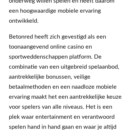
onderweg willen spelen en heeft daarom
een hoogwaardige mobiele ervaring
ontwikkeld.
Betonred heeft zich gevestigd als een
toonaangevend online casino en
sportweddenschappen platform. De
combinatie van een uitgebreid spelaanbod,
aantrekkelijke bonussen, veilige
betaalmethoden en een naadloze mobiele
ervaring maakt het een aantrekkelijke keuze
voor spelers van alle niveaus. Het is een
plek waar entertainment en verantwoord
spelen hand in hand gaan en waar je altijd