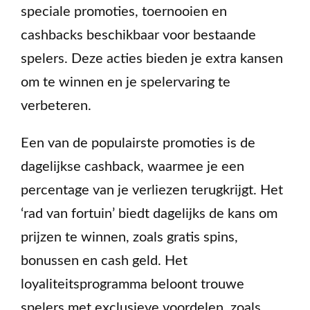
speciale promoties, toernooien en
cashbacks beschikbaar voor bestaande
spelers. Deze acties bieden je extra kansen
om te winnen en je spelervaring te
verbeteren.
Een van de populairste promoties is de
dagelijkse cashback, waarmee je een
percentage van je verliezen terugkrijgt. Het
‘rad van fortuin’ biedt dagelijks de kans om
prijzen te winnen, zoals gratis spins,
bonussen en cash geld. Het
loyaliteitsprogramma beloont trouwe
spelers met exclusieve voordelen, zoals