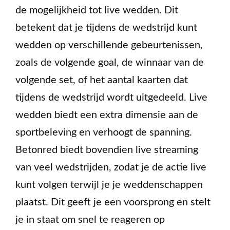
de mogelijkheid tot live wedden. Dit
betekent dat je tijdens de wedstrijd kunt
wedden op verschillende gebeurtenissen,
zoals de volgende goal, de winnaar van de
volgende set, of het aantal kaarten dat
tijdens de wedstrijd wordt uitgedeeld. Live
wedden biedt een extra dimensie aan de
sportbeleving en verhoogt de spanning.
Betonred biedt bovendien live streaming
van veel wedstrijden, zodat je de actie live
kunt volgen terwijl je je weddenschappen
plaatst. Dit geeft je een voorsprong en stelt
je in staat om snel te reageren op