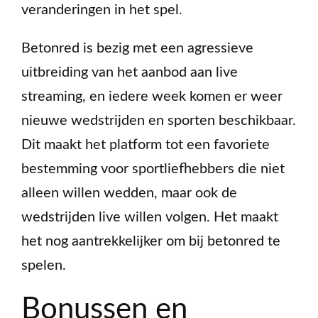
veranderingen in het spel.
Betonred is bezig met een agressieve
uitbreiding van het aanbod aan live
streaming, en iedere week komen er weer
nieuwe wedstrijden en sporten beschikbaar.
Dit maakt het platform tot een favoriete
bestemming voor sportliefhebbers die niet
alleen willen wedden, maar ook de
wedstrijden live willen volgen. Het maakt
het nog aantrekkelijker om bij betonred te
spelen.
Bonussen en