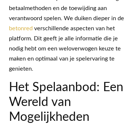
betaalmethoden en de toewijding aan
verantwoord spelen. We duiken dieper in de
betonred
verschillende aspecten van het
platform. Dit geeft je alle informatie die je
nodig hebt om een weloverwogen keuze te
maken en optimaal van je spelervaring te
genieten.
Het Spelaanbod: Een
Wereld van
Mogelijkheden