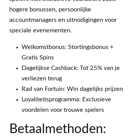
hogere bonussen, persoonlijke
accountmanagers en uitnodigingen voor
speciale evenementen.
Welkomstbonus: Stortingsbonus +
Gratis Spins
Dagelijkse Cashback: Tot 25% van je
verliezen terug
Rad van Fortuin: Win dagelijks prijzen
Loyaliteitsprogramma: Exclusieve
voordelen voor trouwe spelers
Betaalmethoden: