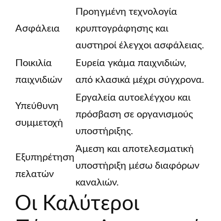
Προηγμένη τεχνολογία
Ασφάλεια
κρυπτογράφησης και
αυστηροί έλεγχοι ασφάλειας.
Ποικιλία
Ευρεία γκάμα παιχνιδιών,
παιχνιδιών
από κλασικά μέχρι σύγχρονα.
Εργαλεία αυτοελέγχου και
Υπεύθυνη
πρόσβαση σε οργανισμούς
συμμετοχή
υποστήριξης.
Άμεση και αποτελεσματική
Εξυπηρέτηση
υποστήριξη μέσω διαφόρων
πελατών
καναλιών.
Οι Καλύτεροι