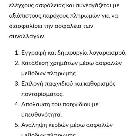
ελέγχους ασφάλειας και συνεργάζεται με
αξιόπιστους παρόχους πληρωμών για να
διασφαλίσει την ασφάλεια των
συναλλαγών.
Εγγραφή και δημιουργία λογαριασμού.
Κατάθεση χρημάτων μέσω ασφαλών
μεθόδων πληρωμής.
Επιλογή παιχνιδιού και καθορισμός
πονταρίσματος.
Απόλαυση του παιχνιδιού με
υπευθυνότητα.
Ανάληψη κερδών μέσω ασφαλών
μεθόδων πληρωμής.