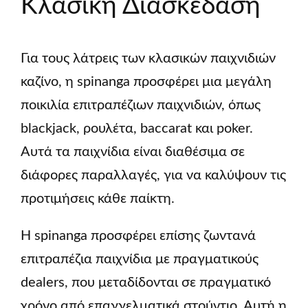
Κλασική Διασκέδαση
Για τους λάτρεις των κλασικών παιχνιδιών
καζίνο, η spinanga προσφέρει μια μεγάλη
ποικιλία επιτραπέζιων παιχνιδιών, όπως
blackjack, ρουλέτα, baccarat και poker.
Αυτά τα παιχνίδια είναι διαθέσιμα σε
διάφορες παραλλαγές, για να καλύψουν τις
προτιμήσεις κάθε παίκτη.
Η spinanga προσφέρει επίσης ζωντανά
επιτραπέζια παιχνίδια με πραγματικούς
dealers, που μεταδίδονται σε πραγματικό
χρόνο από επαγγελματικά στούντιο. Αυτή η