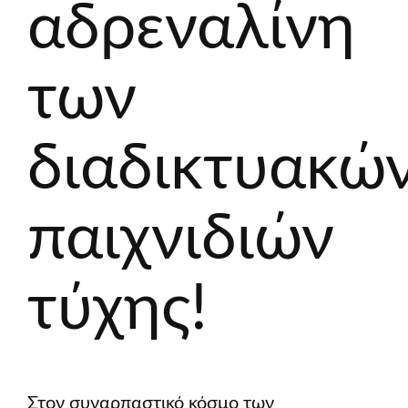
αδρεναλίνη
των
διαδικτυακώ
παιχνιδιών
τύχης!
Στον συναρπαστικό κόσμο των