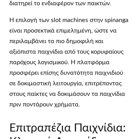
διατηρεί το ενδιαφέρον των παικτών.
Η επιλογή των slot machines στην spinanga
είναι προσεκτικά επιμελημένη, ώστε να
περιλαμβάνει τα πιο δημοφιλή και
αξιόπιστα παιχνίδια από τους κορυφαίους
παρόχους λογισμικού. Η πλατφόρμα
προσφέρει επίσης δυνατότητα παιχνιδιού
σε δοκιμαστική λειτουργία, επιτρέποντας
στους παίκτες να δοκιμάσουν τα παιχνίδια
πριν ποντάρουν χρήματα.
Επιτραπέζια Παιχνίδια: