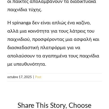
οι παίκτες απολαμβάνουν τα διαδικτυακά
παιχνίδια τύχης.
Η spinanga δεν είναι απλώς ένα καζίνο,
αλλά μια κοινότητα για τους λάτρεις του
παιχνιδιού, προσφέροντας μια ασφαλή και
διασκεδαστική πλατφόρμα για να
απολαύσουν τα αγαπημένα τους παιχνίδια
με υπευθυνότητα.
octubre 17, 2025
|
Post
Share This Story, Choose