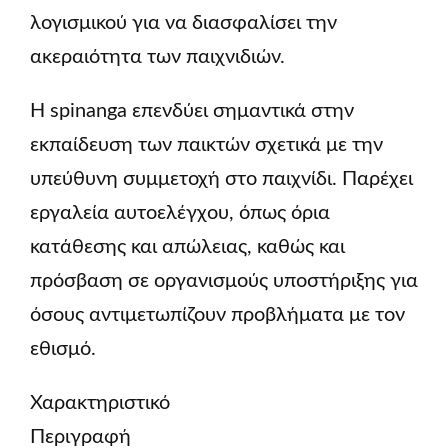
λογισμικού για να διασφαλίσει την
ακεραιότητα των παιχνιδιών.
Η spinanga επενδύει σημαντικά στην
εκπαίδευση των παικτών σχετικά με την
υπεύθυνη συμμετοχή στο παιχνίδι. Παρέχει
εργαλεία αυτοελέγχου, όπως όρια
κατάθεσης και απώλειας, καθώς και
πρόσβαση σε οργανισμούς υποστήριξης για
όσους αντιμετωπίζουν προβλήματα με τον
εθισμό.
Χαρακτηριστικό
Περιγραφή