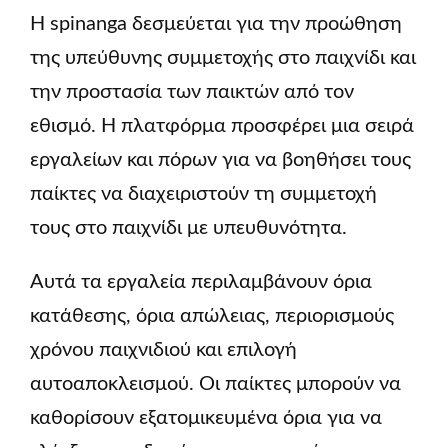
Η spinanga δεσμεύεται για την προώθηση
της υπεύθυνης συμμετοχής στο παιχνίδι και
την προστασία των παικτών από τον
εθισμό. Η πλατφόρμα προσφέρει μια σειρά
εργαλείων και πόρων για να βοηθήσει τους
παίκτες να διαχειριστούν τη συμμετοχή
τους στο παιχνίδι με υπευθυνότητα.
Αυτά τα εργαλεία περιλαμβάνουν όρια
κατάθεσης, όρια απώλειας, περιορισμούς
χρόνου παιχνιδιού και επιλογή
αυτοαποκλεισμού. Οι παίκτες μπορούν να
καθορίσουν εξατομικευμένα όρια για να