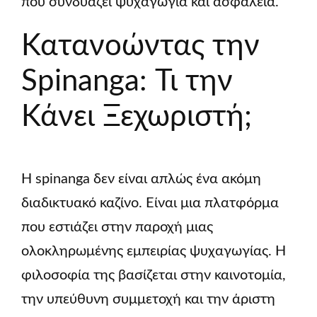
που συνδυάζει ψυχαγωγία και ασφάλεια.
Κατανοώντας την
Spinanga: Τι την
Κάνει Ξεχωριστή;
Η spinanga δεν είναι απλώς ένα ακόμη
διαδικτυακό καζίνο. Είναι μια πλατφόρμα
που εστιάζει στην παροχή μιας
ολοκληρωμένης εμπειρίας ψυχαγωγίας. Η
φιλοσοφία της βασίζεται στην καινοτομία,
την υπεύθυνη συμμετοχή και την άριστη