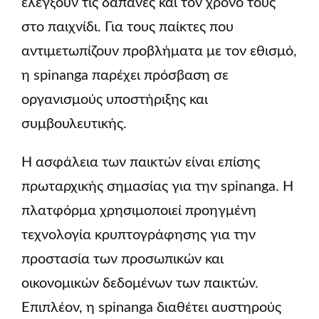
ελέγξουν τις δαπάνες και τον χρόνο τους
στο παιχνίδι. Για τους παίκτες που
αντιμετωπίζουν προβλήματα με τον εθισμό,
η spinanga παρέχει πρόσβαση σε
οργανισμούς υποστήριξης και
συμβουλευτικής.
Η ασφάλεια των παικτών είναι επίσης
πρωταρχικής σημασίας για την spinanga. Η
πλατφόρμα χρησιμοποιεί προηγμένη
τεχνολογία κρυπτογράφησης για την
προστασία των προσωπικών και
οικονομικών δεδομένων των παικτών.
Επιπλέον, η spinanga διαθέτει αυστηρούς