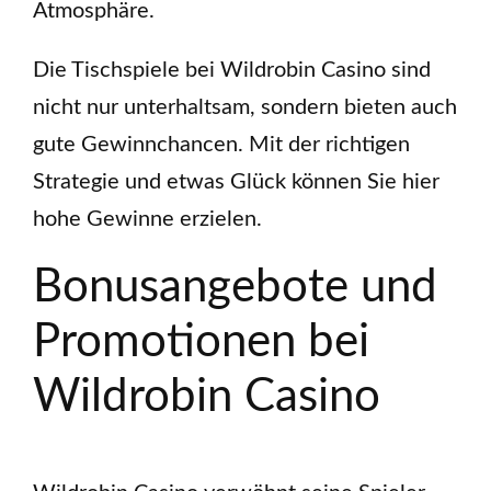
Atmosphäre.
Die Tischspiele bei Wildrobin Casino sind
nicht nur unterhaltsam, sondern bieten auch
gute Gewinnchancen. Mit der richtigen
Strategie und etwas Glück können Sie hier
hohe Gewinne erzielen.
Bonusangebote und
Promotionen bei
Wildrobin Casino