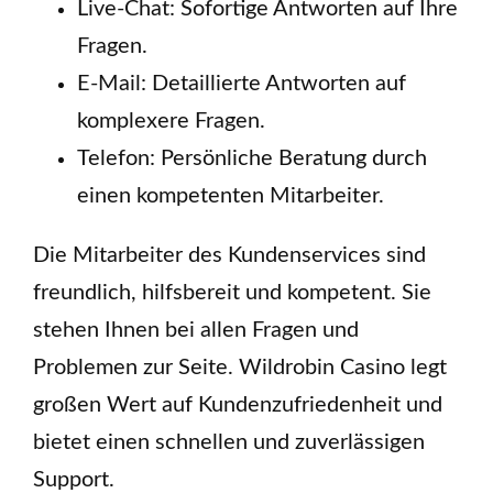
Live-Chat: Sofortige Antworten auf Ihre
Fragen.
E-Mail: Detaillierte Antworten auf
komplexere Fragen.
Telefon: Persönliche Beratung durch
einen kompetenten Mitarbeiter.
Die Mitarbeiter des Kundenservices sind
freundlich, hilfsbereit und kompetent. Sie
stehen Ihnen bei allen Fragen und
Problemen zur Seite. Wildrobin Casino legt
großen Wert auf Kundenzufriedenheit und
bietet einen schnellen und zuverlässigen
Support.