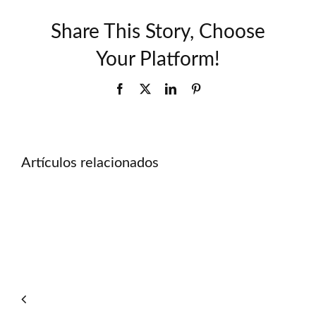
Share This Story, Choose
Your Platform!
Facebook
X
LinkedIn
Pinterest
Artículos relacionados
Důvěryhodné_sázky_a_22bet_pro_