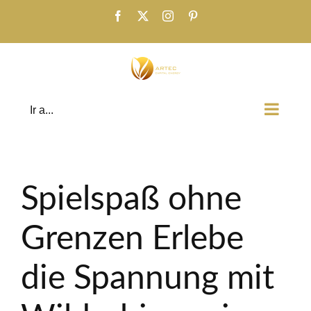
Saltar
Facebook
X
Instagram
Pinterest
al
contenido
Ir a...
Spielspaß ohne
Grenzen Erlebe
die Spannung mit