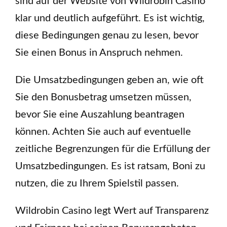
sind auf der Website von Wildrobin Casino
klar und deutlich aufgeführt. Es ist wichtig,
diese Bedingungen genau zu lesen, bevor
Sie einen Bonus in Anspruch nehmen.
Die Umsatzbedingungen geben an, wie oft
Sie den Bonusbetrag umsetzen müssen,
bevor Sie eine Auszahlung beantragen
können. Achten Sie auch auf eventuelle
zeitliche Begrenzungen für die Erfüllung der
Umsatzbedingungen. Es ist ratsam, Boni zu
nutzen, die zu Ihrem Spielstil passen.
Wildrobin Casino legt Wert auf Transparenz