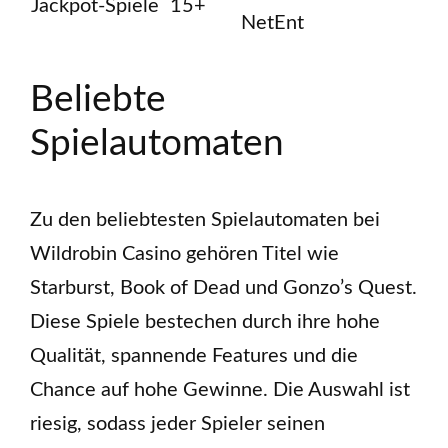
Jackpot-Spiele
15+
NetEnt
Beliebte
Spielautomaten
Zu den beliebtesten Spielautomaten bei
Wildrobin Casino gehören Titel wie
Starburst, Book of Dead und Gonzo’s Quest.
Diese Spiele bestechen durch ihre hohe
Qualität, spannende Features und die
Chance auf hohe Gewinne. Die Auswahl ist
riesig, sodass jeder Spieler seinen