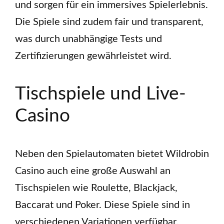
und sorgen für ein immersives Spielerlebnis.
Die Spiele sind zudem fair und transparent,
was durch unabhängige Tests und
Zertifizierungen gewährleistet wird.
Tischspiele und Live-
Casino
Neben den Spielautomaten bietet Wildrobin
Casino auch eine große Auswahl an
Tischspielen wie Roulette, Blackjack,
Baccarat und Poker. Diese Spiele sind in
verschiedenen Variationen verfügbar,