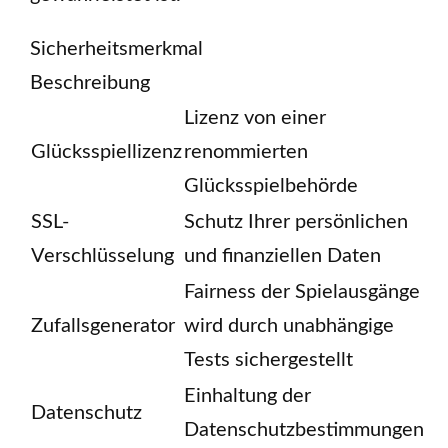
Sicherheitsmerkmal
Beschreibung
Lizenz von einer
Glücksspiellizenz
renommierten
Glücksspielbehörde
SSL-
Schutz Ihrer persönlichen
Verschlüsselung
und finanziellen Daten
Fairness der Spielausgänge
Zufallsgenerator
wird durch unabhängige
Tests sichergestellt
Einhaltung der
Datenschutz
Datenschutzbestimmungen