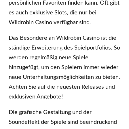
persönlichen Favoriten finden kann. Oft gibt
es auch exklusive Slots, die nur bei
Wildrobin Casino verfügbar sind.
Das Besondere an Wildrobin Casino ist die
ständige Erweiterung des Spielportfolios. So
werden regelmäßig neue Spiele
hinzugefügt, um den Spielern immer wieder
neue Unterhaltungsmöglichkeiten zu bieten.
Achten Sie auf die neuesten Releases und
exklusiven Angebote!
Die grafische Gestaltung und der
Soundeffekt der Spiele sind beeindruckend