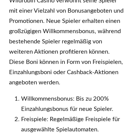
Wildrobin Casino verwöhnt seine Spieler
mit einer Vielzahl von Bonusangeboten und
Promotionen. Neue Spieler erhalten einen
großzügigen Willkommensbonus, während
bestehende Spieler regelmäßig von
weiteren Aktionen profitieren können.
Diese Boni können in Form von Freispielen,
Einzahlungsboni oder Cashback-Aktionen
angeboten werden.
Willkommensbonus: Bis zu 200%
Einzahlungsbonus für neue Spieler.
Freispiele: Regelmäßige Freispiele für
ausgewählte Spielautomaten.