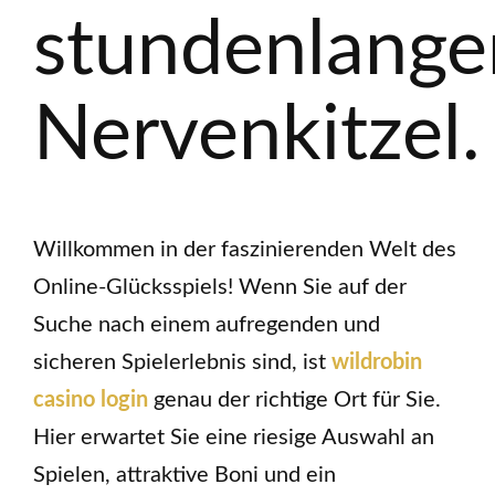
stundenlange
Nervenkitzel.
Willkommen in der faszinierenden Welt des
Online-Glücksspiels! Wenn Sie auf der
Suche nach einem aufregenden und
sicheren Spielerlebnis sind, ist
wildrobin
casino login
genau der richtige Ort für Sie.
Hier erwartet Sie eine riesige Auswahl an
Spielen, attraktive Boni und ein