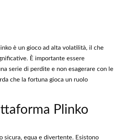
inko è un gioco ad alta volatilità, il che
ignificative. È importante essere
una serie di perdite e non esagerare con le
orda che la fortuna gioca un ruolo
attaforma Plinko
co sicura, equa e divertente. Esistono