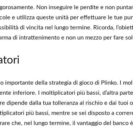
 rigorosamente. Non inseguire le perdite e non punta
iccole e utilizza queste unità per effettuare le tue p
ibilità di vincita nel lungo termine. Ricorda, l’obiet
orma di intrattenimento e non un mezzo per fare sol
atori
o importante della strategia di gioco di Plinko. I mol
ente inferiore. I moltiplicatori più bassi, d’altra part
re dipende dalla tua tolleranza al rischio e dai tuoi o
iplicatori più bassi, mentre se sei disposto a correre
derare che, nel lungo termine, il vantaggio del banco