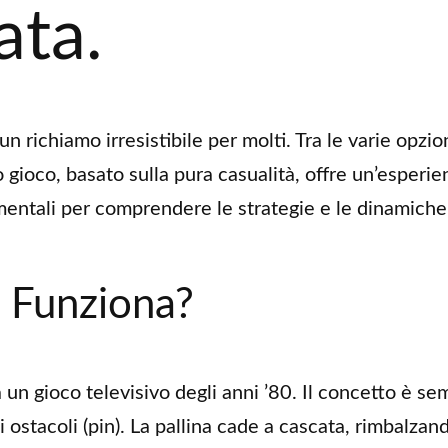
ata.
n richiamo irresistibile per molti. Tra le varie opzion
gioco, basato sulla pura casualità, offre un’esperi
ntali per comprendere le strategie e le dinamiche 
 Funziona?
 un gioco televisivo degli anni ’80. Il concetto è sem
 ostacoli (pin). La pallina cade a cascata, rimbalzand