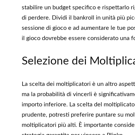
stabilire un budget specifico e rispettarlo
di perdere. Dividi il bankroll in unità più p
sessione di gioco e ad aumentare le tue poss
il gioco dovrebbe essere considerato una f
Selezione dei Moltiplic
La scelta dei moltiplicatori è un altro aspett
ma la probabilità di vincerli è significativam
importo inferiore. La scelta del moltiplicato
prudente, potresti preferire puntare su molt
moltiplicatori più alti. È importante consi