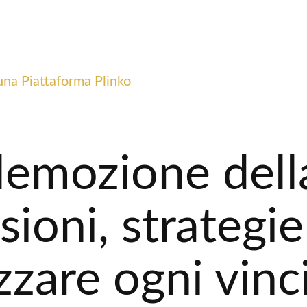
 una Piattaforma Plinko
lemozione della
ioni, strategie
zare ogni vinci