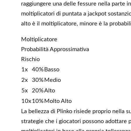
raggiungere una delle fessure nella parte i
moltiplicatori di puntata a jackpot sostanzio
alto è il moltiplicatore, minore è la probabili
Moltiplicatore
Probabilità Approssimativa
Rischio
1x
40%
Basso
2x
30%
Medio
5x
20%
Alto
10x
10%
Molto Alto
La bellezza di Plinko risiede proprio nella
strategie che i giocatori possono adottare p