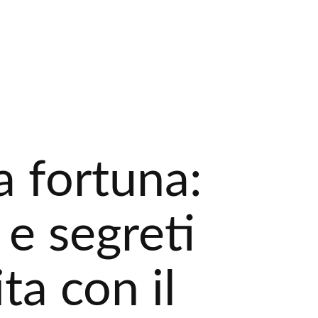
 fortuna:
 e segreti
ta con il