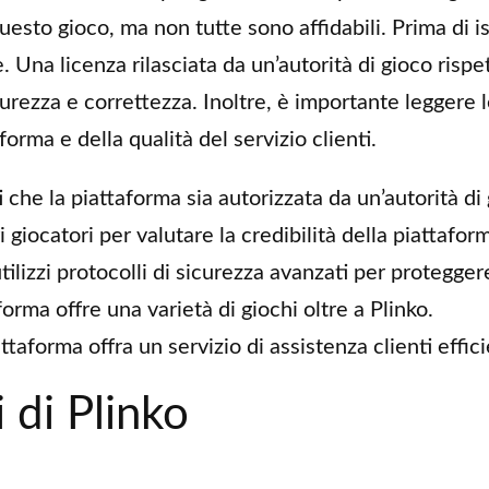
sto gioco, ma non tutte sono affidabili. Prima di is
. Una licenza rilasciata da un’autorità di gioco rispe
curezza e correttezza. Inoltre, è importante leggere 
orma e della qualità del servizio clienti.
che la piattaforma sia autorizzata da un’autorità di
 giocatori per valutare la credibilità della piattafor
ilizzi protocolli di sicurezza avanzati per proteggere 
forma offre una varietà di giochi oltre a Plinko.
ttaforma offra un servizio di assistenza clienti effic
 di Plinko