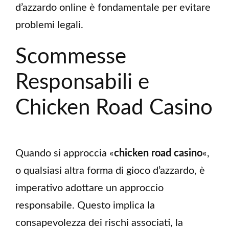
d’azzardo online è fondamentale per evitare
problemi legali.
Scommesse
Responsabili e
Chicken Road Casino
Quando si approccia «
chicken road casino
«,
o qualsiasi altra forma di gioco d’azzardo, è
imperativo adottare un approccio
responsabile. Questo implica la
consapevolezza dei rischi associati, la