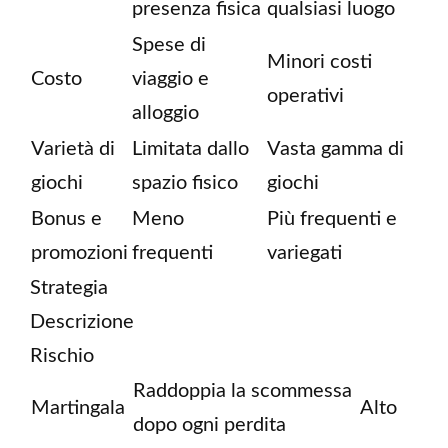
presenza fisica
qualsiasi luogo
Spese di
Minori costi
Costo
viaggio e
operativi
alloggio
Varietà di
Limitata dallo
Vasta gamma di
giochi
spazio fisico
giochi
Bonus e
Meno
Più frequenti e
promozioni
frequenti
variegati
Strategia
Descrizione
Rischio
Raddoppia la scommessa
Martingala
Alto
dopo ogni perdita