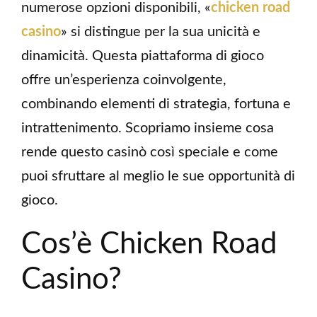
numerose opzioni disponibili, «
chicken road
casino
» si distingue per la sua unicità e
dinamicità. Questa piattaforma di gioco
offre un’esperienza coinvolgente,
combinando elementi di strategia, fortuna e
intrattenimento. Scopriamo insieme cosa
rende questo casinò così speciale e come
puoi sfruttare al meglio le sue opportunità di
gioco.
Cos’è Chicken Road
Casino?