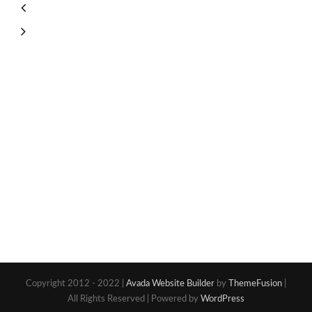
Неповторимый_драйв_и_poker
Şanslı_anlar_Mostbet_ilə_reallaşı
Essential_strategies_for_maximi
35517819
Copyright 2012 - 2022 |
Avada Website Builder
by
ThemeFusion
|
All Rights Reserved | Powered by
WordPress