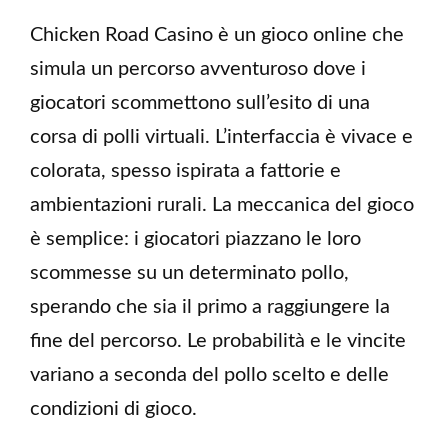
Chicken Road Casino è un gioco online che
simula un percorso avventuroso dove i
giocatori scommettono sull’esito di una
corsa di polli virtuali. L’interfaccia è vivace e
colorata, spesso ispirata a fattorie e
ambientazioni rurali. La meccanica del gioco
è semplice: i giocatori piazzano le loro
scommesse su un determinato pollo,
sperando che sia il primo a raggiungere la
fine del percorso. Le probabilità e le vincite
variano a seconda del pollo scelto e delle
condizioni di gioco.