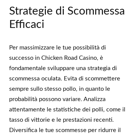
Strategie di Scommessa
Efficaci
Per massimizzare le tue possibilità di
successo in Chicken Road Casino, è
fondamentale sviluppare una strategia di
scommessa oculata. Evita di scommettere
sempre sullo stesso pollo, in quanto le
probabilità possono variare. Analizza
attentamente le statistiche dei polli, come il
tasso di vittorie e le prestazioni recenti.
Diversifica le tue scommesse per ridurre il