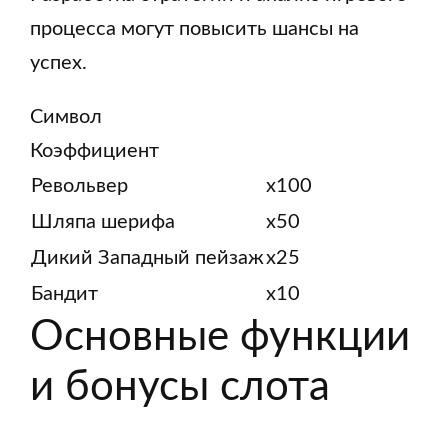
процесса могут повысить шансы на
успех.
Символ
Коэффициент
Револьвер
x100
Шляпа шерифа
x50
Дикий Западный пейзаж
x25
Бандит
x10
Основные функции
и бонусы слота