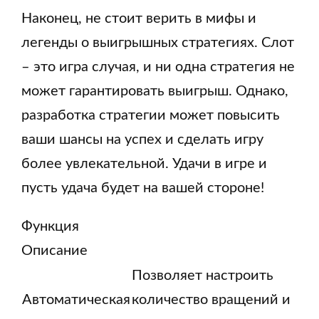
Наконец, не стоит верить в мифы и
легенды о выигрышных стратегиях. Слот
– это игра случая, и ни одна стратегия не
может гарантировать выигрыш. Однако,
разработка стратегии может повысить
ваши шансы на успех и сделать игру
более увлекательной. Удачи в игре и
пусть удача будет на вашей стороне!
Функция
Описание
Позволяет настроить
Автоматическая
количество вращений и