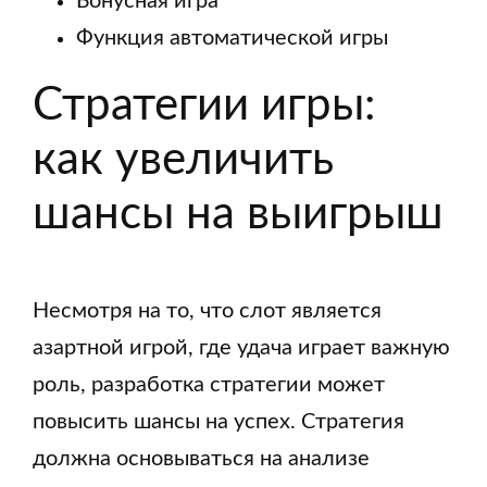
Бонусная игра
Функция автоматической игры
Стратегии игры:
как увеличить
шансы на выигрыш
Несмотря на то, что слот является
азартной игрой, где удача играет важную
роль, разработка стратегии может
повысить шансы на успех. Стратегия
должна основываться на анализе