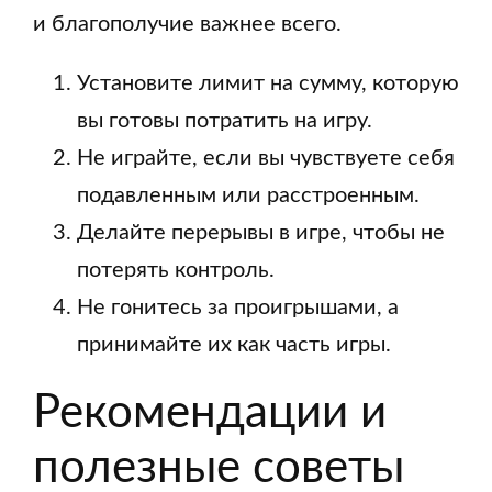
и благополучие важнее всего.
Установите лимит на сумму, которую
вы готовы потратить на игру.
Не играйте, если вы чувствуете себя
подавленным или расстроенным.
Делайте перерывы в игре, чтобы не
потерять контроль.
Не гонитесь за проигрышами, а
принимайте их как часть игры.
Рекомендации и
полезные советы