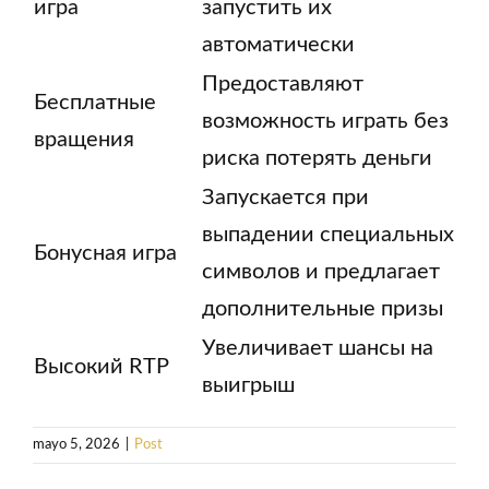
игра
запустить их
автоматически
Предоставляют
Бесплатные
возможность играть без
вращения
риска потерять деньги
Запускается при
выпадении специальных
Бонусная игра
символов и предлагает
дополнительные призы
Увеличивает шансы на
Высокий RTP
выигрыш
mayo 5, 2026
|
Post