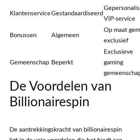
Gepersonalis
Klantenservice
Gestandaardiseerd
VIP-service
Op maat gem
Bonussen
Algemeen
exclusief
Exclusieve
Gemeenschap
Beperkt
gaming
gemeenscha
De Voordelen van
Billionairespin
De aantrekkingskracht van billionairespin