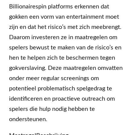
Billionairespin platforms erkennen dat
gokken een vorm van entertainment moet
zijn en dat het risico’s met zich meebrengt.
Daarom investeren ze in maatregelen om
spelers bewust te maken van de risico’s en
hen te helpen zich te beschermen tegen
gokverslaving. Deze maatregelen omvatten
onder meer regular screenings om
potentieel problematisch spelgedrag te
identificeren en proactieve outreach om
spelers die hulp nodig hebben te
ondersteunen.