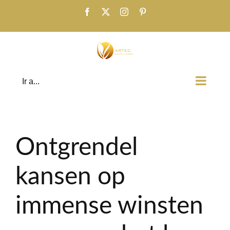
Saltar
Facebook
X
Instagram
Pinterest
al
contenido
Ir a...
Ontgrendel
kansen op
immense winsten