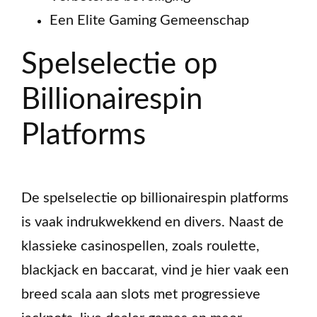
Een Elite Gaming Gemeenschap
Spelselectie op
Billionairespin
Platforms
De spelselectie op billionairespin platforms
is vaak indrukwekkend en divers. Naast de
klassieke casinospellen, zoals roulette,
blackjack en baccarat, vind je hier vaak een
breed scala aan slots met progressieve