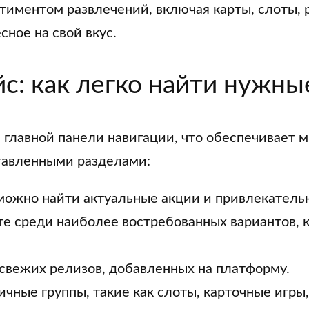
иментом развлечений, включая карты, слоты, р
сное на свой вкус.
с: как легко найти нужны
 главной панели навигации, что обеспечивает 
тавленными разделами:
можно найти актуальные акции и привлекатель
е среди наиболее востребованных вариантов, 
 свежих релизов, добавленных на платформу.
чные группы, такие как слоты, карточные игры,