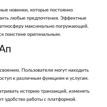
ные новинки, которые постоянно
орить любые предпочтения. Эффектные
 атмосферу максимально погружающей.
ск поистине оригинальным.
 Ап
освоению. Пользователи могут находить
оступ к различным функциям и услугам.
атривать историю транзакций, изменять
ет удобство работы с платформой.