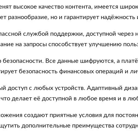
нят высокое качество контента, имеется широ
ет разнообразие, но и гарантирует надёжность 
ассной службой поддержки, доступной через не
вание на запросы способствует улучшению поль
р безопасности. Все данные шифруются, а пла
тирует безопасность финансовых операций и л
й доступ с любых устройств. Адаптивный диза
что делает её доступной в любое время и в лю
ожения создают приятные условия для постоян
ощутить дополнительные преимущества сотрудн