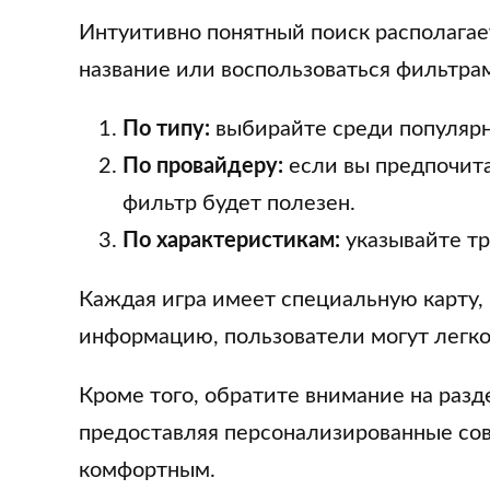
Интуитивно понятный поиск располагае
название или воспользоваться фильтра
По типу:
выбирайте среди популярны
По провайдеру:
если вы предпочита
фильтр будет полезен.
По характеристикам:
указывайте тр
Каждая игра имеет специальную карту, 
информацию, пользователи могут легко
Кроме того, обратите внимание на разд
предоставляя персонализированные со
комфортным.