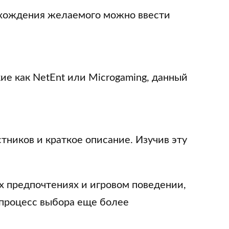
нахождения желаемого можно ввести
е как NetEnt или Microgaming, данный
тников и краткое описание. Изучив эту
х предпочтениях и игровом поведении,
 процесс выбора еще более