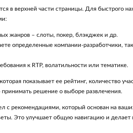
тся в верхней части страницы. Для быстрого 
ми:
х жанров – слоты, покер, блэкджек и др.
ете определенные компании-разработчики, таки
ебования к RTP, волатильности или тематике.
которая показывает ее рейтинг, количество учас
 принимать решение о выборе развлечения.
ел с рекомендациями, который основан на ваши
веты. Это улучшает общую навигацию и делает