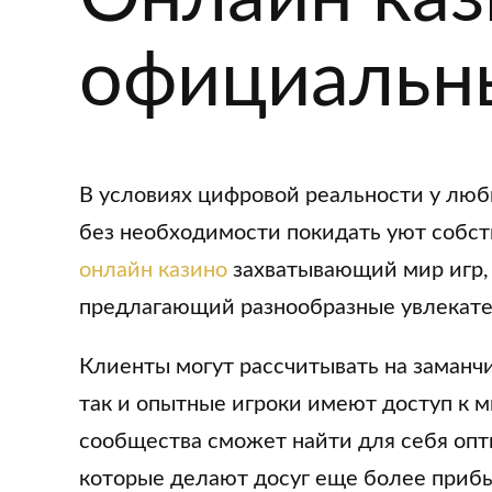
официальны
В условиях цифровой реальности у люб
без необходимости покидать уют собст
онлайн казино
захватывающий мир игр, 
предлагающий разнообразные увлекате
Клиенты могут рассчитывать на заманч
так и опытные игроки имеют доступ к 
сообщества сможет найти для себя опт
которые делают досуг еще более приб