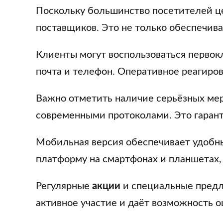
Поскольку большинство посетителей це
поставщиков. Это не только обеспечива
Клиенты могут воспользоваться первокл
почта и телефон. Оперативное реагиро
Важно отметить наличие серьёзных ме
современными протоколами. Это гаран
Мобильная версия обеспечивает удобны
платформу на смартфонах и планшетах, 
Регулярные
акции
и специальные предл
активное участие и даёт возможность 