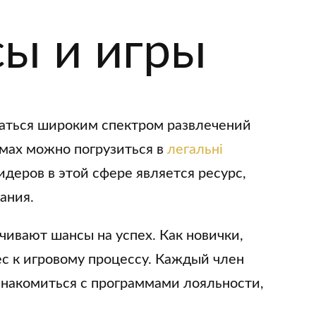
сы и игры
даться широким спектром развлечений
мах можно погрузиться в
легальні
деров в этой сфере является ресурс,
ания.
ивают шансы на успех. Как новички,
с к игровому процессу. Каждый член
знакомиться с программами лояльности,