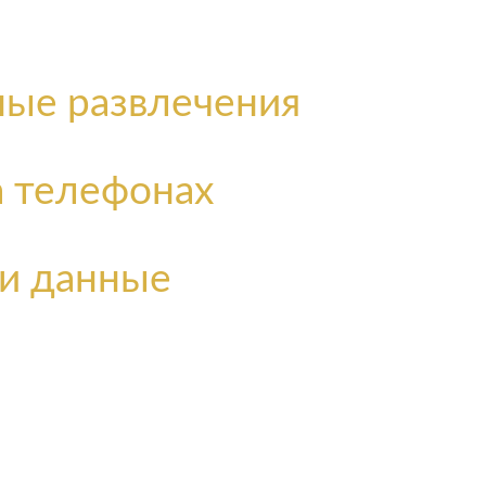
ные развлечения
а телефонах
ши данные