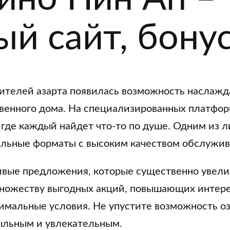
й сайт, бону
ителей азарта появилась возможность наслаж
венного дома. На специализированных платфор
где каждый найдет что-то по душе. Одним из ли
льные форматы с высоким качеством обслужив
ивые предложения, которые существенно увелич
множеству выгодных акций, повышающих интере
имальные условия. Не упустите возможность о
ыльным и увлекательным.