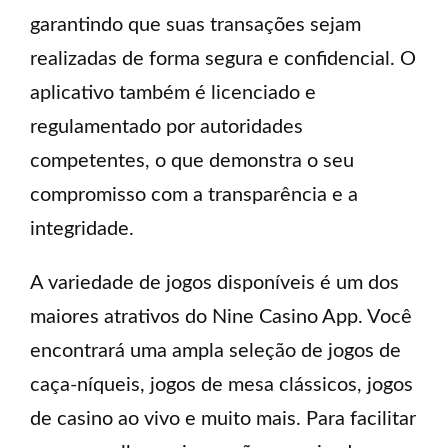
garantindo que suas transações sejam
realizadas de forma segura e confidencial. O
aplicativo também é licenciado e
regulamentado por autoridades
competentes, o que demonstra o seu
compromisso com a transparência e a
integridade.
A variedade de jogos disponíveis é um dos
maiores atrativos do Nine Casino App. Você
encontrará uma ampla seleção de jogos de
caça-níqueis, jogos de mesa clássicos, jogos
de casino ao vivo e muito mais. Para facilitar