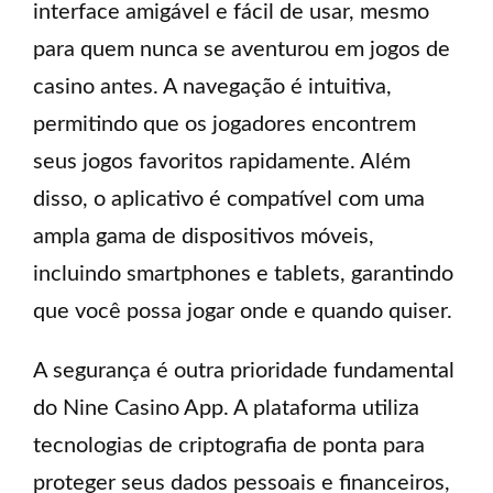
interface amigável e fácil de usar, mesmo
para quem nunca se aventurou em jogos de
casino antes. A navegação é intuitiva,
permitindo que os jogadores encontrem
seus jogos favoritos rapidamente. Além
disso, o aplicativo é compatível com uma
ampla gama de dispositivos móveis,
incluindo smartphones e tablets, garantindo
que você possa jogar onde e quando quiser.
A segurança é outra prioridade fundamental
do Nine Casino App. A plataforma utiliza
tecnologias de criptografia de ponta para
proteger seus dados pessoais e financeiros,