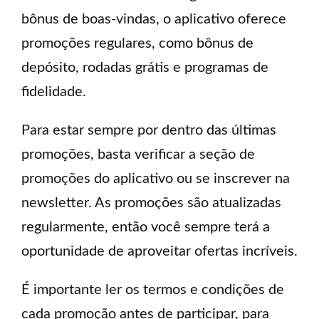
bônus de boas-vindas, o aplicativo oferece
promoções regulares, como bônus de
depósito, rodadas grátis e programas de
fidelidade.
Para estar sempre por dentro das últimas
promoções, basta verificar a seção de
promoções do aplicativo ou se inscrever na
newsletter. As promoções são atualizadas
regularmente, então você sempre terá a
oportunidade de aproveitar ofertas incríveis.
É importante ler os termos e condições de
cada promoção antes de participar, para