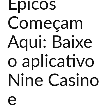
Épicos
Começam
Aqui: Baixe
o aplicativo
Nine Casino
e