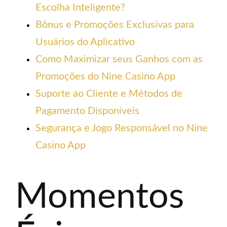
Escolha Inteligente?
Bônus e Promoções Exclusivas para
Usuários do Aplicativo
Como Maximizar seus Ganhos com as
Promoções do Nine Casino App
Suporte ao Cliente e Métodos de
Pagamento Disponíveis
Segurança e Jogo Responsável no Nine
Casino App
Momentos