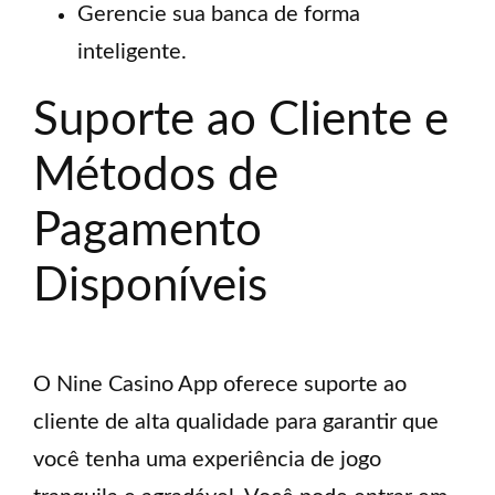
Gerencie sua banca de forma
inteligente.
Suporte ao Cliente e
Métodos de
Pagamento
Disponíveis
O Nine Casino App oferece suporte ao
cliente de alta qualidade para garantir que
você tenha uma experiência de jogo