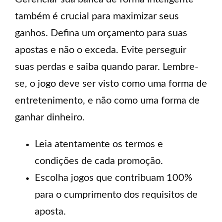
também é crucial para maximizar seus
ganhos. Defina um orçamento para suas
apostas e não o exceda. Evite perseguir
suas perdas e saiba quando parar. Lembre-
se, o jogo deve ser visto como uma forma de
entretenimento, e não como uma forma de
ganhar dinheiro.
Leia atentamente os termos e
condições de cada promoção.
Escolha jogos que contribuam 100%
para o cumprimento dos requisitos de
aposta.