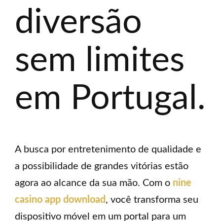
diversão
sem limites
em Portugal.
A busca por entretenimento de qualidade e
a possibilidade de grandes vitórias estão
agora ao alcance da sua mão. Com o
nine
casino app download
, você transforma seu
dispositivo móvel em um portal para um