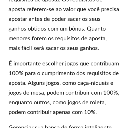
aposta referem-se ao valor que você precisa
apostar antes de poder sacar os seus
ganhos obtidos com um bônus. Quanto
menores forem os requisitos de aposta,
mais fácil será sacar os seus ganhos.
É importante escolher jogos que contribuam
100% para o cumprimento dos requisitos de
aposta. Alguns jogos, como caça-níqueis e
jogos de mesa, podem contribuir com 100%,
enquanto outros, como jogos de roleta,
podem contribuir apenas com 10%.
Gerenciar sua banca de forma inteligente