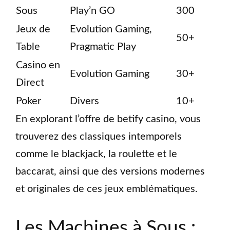
Sous
Play’n GO
300
Jeux de
Evolution Gaming,
50+
Table
Pragmatic Play
Casino en
Evolution Gaming
30+
Direct
Poker
Divers
10+
En explorant l’offre de betify casino, vous
trouverez des classiques intemporels
comme le blackjack, la roulette et le
baccarat, ainsi que des versions modernes
et originales de ces jeux emblématiques.
Les Machines à Sous :