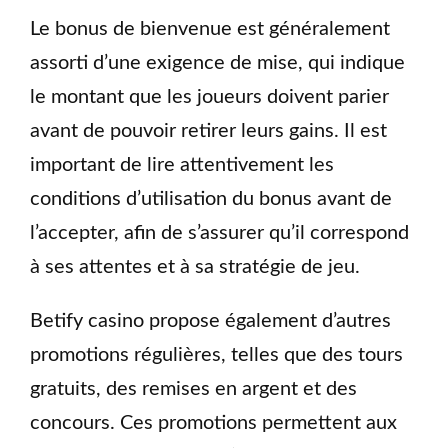
Le bonus de bienvenue est généralement
assorti d’une exigence de mise, qui indique
le montant que les joueurs doivent parier
avant de pouvoir retirer leurs gains. Il est
important de lire attentivement les
conditions d’utilisation du bonus avant de
l’accepter, afin de s’assurer qu’il correspond
à ses attentes et à sa stratégie de jeu.
Betify casino propose également d’autres
promotions régulières, telles que des tours
gratuits, des remises en argent et des
concours. Ces promotions permettent aux