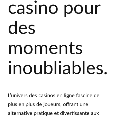
casino pour
des
moments
inoubliables.
L’univers des casinos en ligne fascine de
plus en plus de joueurs, offrant une
alternative pratique et divertissante aux