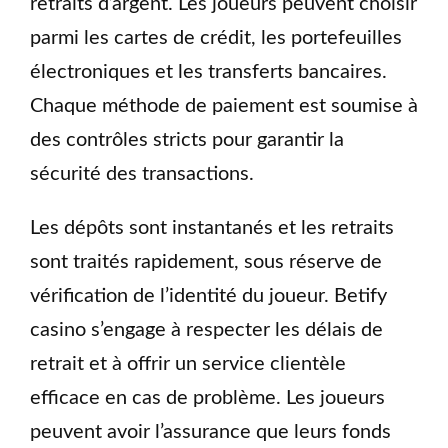
retraits d’argent. Les joueurs peuvent choisir
parmi les cartes de crédit, les portefeuilles
électroniques et les transferts bancaires.
Chaque méthode de paiement est soumise à
des contrôles stricts pour garantir la
sécurité des transactions.
Les dépôts sont instantanés et les retraits
sont traités rapidement, sous réserve de
vérification de l’identité du joueur. Betify
casino s’engage à respecter les délais de
retrait et à offrir un service clientèle
efficace en cas de problème. Les joueurs
peuvent avoir l’assurance que leurs fonds