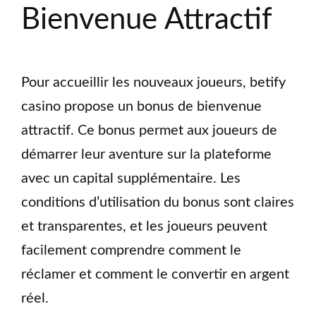
Bienvenue Attractif
Pour accueillir les nouveaux joueurs, betify
casino propose un bonus de bienvenue
attractif. Ce bonus permet aux joueurs de
démarrer leur aventure sur la plateforme
avec un capital supplémentaire. Les
conditions d’utilisation du bonus sont claires
et transparentes, et les joueurs peuvent
facilement comprendre comment le
réclamer et comment le convertir en argent
réel.