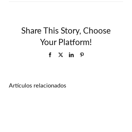
Share This Story, Choose
Your Platform!
Facebook
X
LinkedIn
Pinterest
Artículos relacionados
Důvěryhodné_sázky_a_22bet_pro_