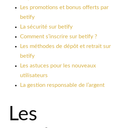
Les promotions et bonus offerts par
betify
La sécurité sur betify
Comment s’inscrire sur betify ?
Les méthodes de dépôt et retrait sur
betify
Les astuces pour les nouveaux
utilisateurs
La gestion responsable de l’argent
Les