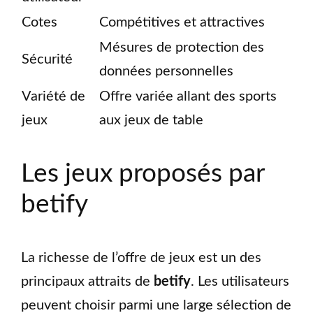
Cotes
Compétitives et attractives
Mésures de protection des
Sécurité
données personnelles
Variété de
Offre variée allant des sports
jeux
aux jeux de table
Les jeux proposés par
betify
La richesse de l’offre de jeux est un des
principaux attraits de
betify
. Les utilisateurs
peuvent choisir parmi une large sélection de