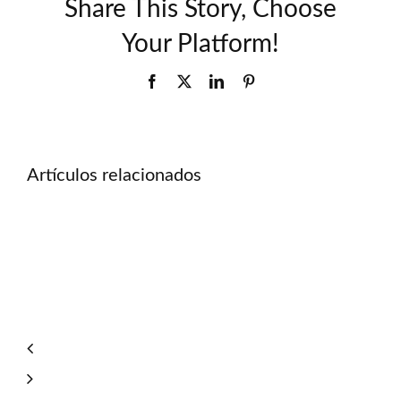
Share This Story, Choose
Your Platform!
Facebook
X
LinkedIn
Pinterest
Artículos relacionados
Důvěryhodné_sázky_a_22bet_pro_