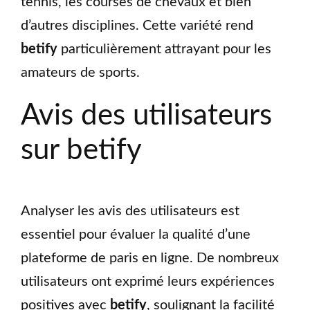
tennis, les courses de chevaux et bien
d’autres disciplines. Cette variété rend
betify
particulièrement attrayant pour les
amateurs de sports.
Avis des utilisateurs
sur betify
Analyser les avis des utilisateurs est
essentiel pour évaluer la qualité d’une
plateforme de paris en ligne. De nombreux
utilisateurs ont exprimé leurs expériences
positives avec
betify
, soulignant la facilité