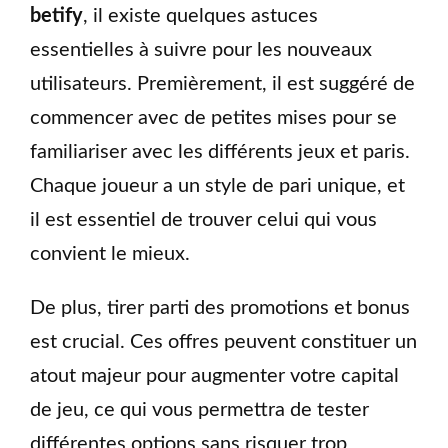
betify
, il existe quelques astuces
essentielles à suivre pour les nouveaux
utilisateurs. Premièrement, il est suggéré de
commencer avec de petites mises pour se
familiariser avec les différents jeux et paris.
Chaque joueur a un style de pari unique, et
il est essentiel de trouver celui qui vous
convient le mieux.
De plus, tirer parti des promotions et bonus
est crucial. Ces offres peuvent constituer un
atout majeur pour augmenter votre capital
de jeu, ce qui vous permettra de tester
différentes options sans risquer trop