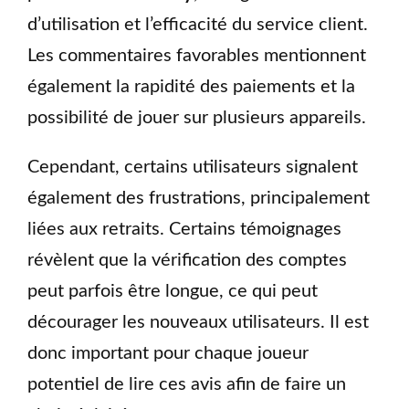
d’utilisation et l’efficacité du service client.
Les commentaires favorables mentionnent
également la rapidité des paiements et la
possibilité de jouer sur plusieurs appareils.
Cependant, certains utilisateurs signalent
également des frustrations, principalement
liées aux retraits. Certains témoignages
révèlent que la vérification des comptes
peut parfois être longue, ce qui peut
décourager les nouveaux utilisateurs. Il est
donc important pour chaque joueur
potentiel de lire ces avis afin de faire un