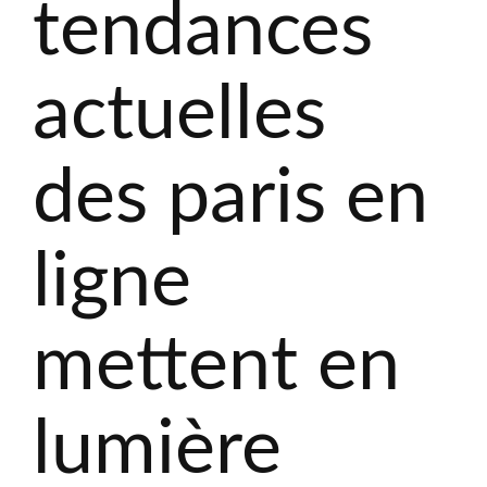
tendances
actuelles
des paris en
ligne
mettent en
lumière