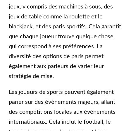
jeux, y compris des machines à sous, des
jeux de table comme la roulette et le
blackjack, et des paris sportifs. Cela garantit
que chaque joueur trouve quelque chose
qui correspond à ses préférences. La
diversité des options de paris permet
également aux parieurs de varier leur
stratégie de mise.
Les joueurs de sports peuvent également
parier sur des événements majeurs, allant
des compétitions locales aux événements
internationaux. Cela inclut le football, le