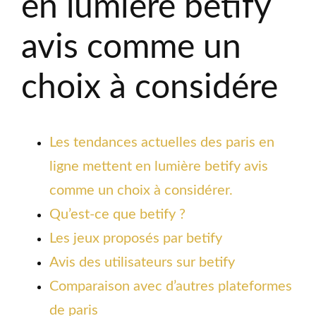
en lumière betify
avis comme un
choix à considére
Les tendances actuelles des paris en
ligne mettent en lumière betify avis
comme un choix à considérer.
Qu’est-ce que betify ?
Les jeux proposés par betify
Avis des utilisateurs sur betify
Comparaison avec d’autres plateformes
de paris