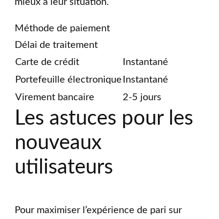
mieux à leur situation.
Méthode de paiement
Délai de traitement
Carte de crédit
Instantané
Portefeuille électronique
Instantané
Virement bancaire
2-5 jours
Les astuces pour les
nouveaux
utilisateurs
Pour maximiser l’expérience de pari sur