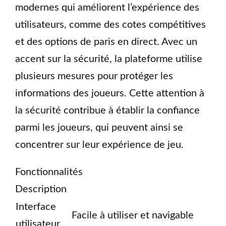
modernes qui améliorent l’expérience des
utilisateurs, comme des cotes compétitives
et des options de paris en direct. Avec un
accent sur la sécurité, la plateforme utilise
plusieurs mesures pour protéger les
informations des joueurs. Cette attention à
la sécurité contribue à établir la confiance
parmi les joueurs, qui peuvent ainsi se
concentrer sur leur expérience de jeu.
Fonctionnalités
Description
Interface
Facile à utiliser et navigable
utilisateur