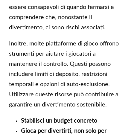
essere consapevoli di quando fermarsi e
comprendere che, nonostante il
divertimento, ci sono rischi associati.
Inoltre, molte piattaforme di gioco offrono
strumenti per aiutare i giocatori a
mantenere il controllo. Questi possono
includere limiti di deposito, restrizioni
temporali e opzioni di auto-esclusione.
Utilizzare queste risorse può contribuire a
garantire un divertimento sostenibile.
Stabilisci un budget concreto
Gioca per divertirti, non solo per