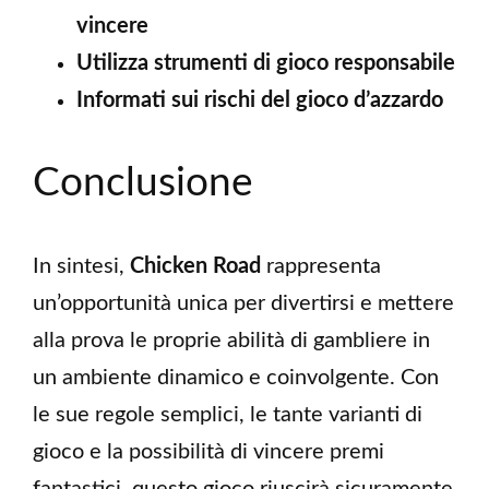
vincere
Utilizza strumenti di gioco responsabile
Informati sui rischi del gioco d’azzardo
Conclusione
In sintesi,
Chicken Road
rappresenta
un’opportunità unica per divertirsi e mettere
alla prova le proprie abilità di gambliere in
un ambiente dinamico e coinvolgente. Con
le sue regole semplici, le tante varianti di
gioco e la possibilità di vincere premi
fantastici, questo gioco riuscirà sicuramente