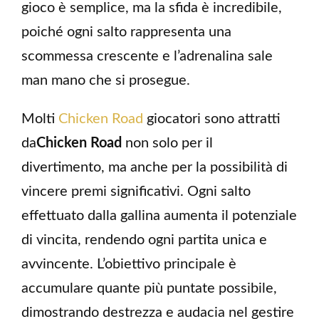
gioco è semplice, ma la sfida è incredibile,
poiché ogni salto rappresenta una
scommessa crescente e l’adrenalina sale
man mano che si prosegue.
Molti
Chicken Road
giocatori sono attratti
da
Chicken Road
non solo per il
divertimento, ma anche per la possibilità di
vincere premi significativi. Ogni salto
effettuato dalla gallina aumenta il potenziale
di vincita, rendendo ogni partita unica e
avvincente. L’obiettivo principale è
accumulare quante più puntate possibile,
dimostrando destrezza e audacia nel gestire