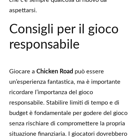
aspettarsi.
Consigli per il gioco
responsabile
Giocare a
Chicken Road
può essere
un’esperienza fantastica, ma è importante
ricordare l’importanza del gioco
responsabile. Stabilire limiti di tempo e di
budget è fondamentale per godere del gioco
senza rischiare di compromettere la propria
situazione finanziaria. I giocatori dovrebbero