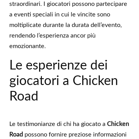
straordinari. I giocatori possono partecipare
a eventi speciali in cui le vincite sono
moltiplicate durante la durata dell’evento,
rendendo l’esperienza ancor più
emozionante.
Le esperienze dei
giocatori a Chicken
Road
Le testimonianze di chi ha giocato a
Chicken
Road
possono fornire preziose informazioni