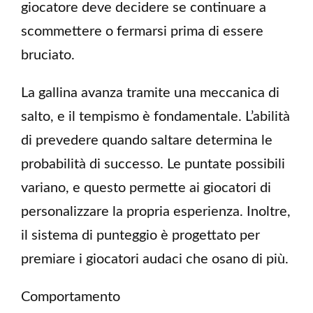
giocatore deve decidere se continuare a
scommettere o fermarsi prima di essere
bruciato.
La gallina avanza tramite una meccanica di
salto, e il tempismo è fondamentale. L’abilità
di prevedere quando saltare determina le
probabilità di successo. Le puntate possibili
variano, e questo permette ai giocatori di
personalizzare la propria esperienza. Inoltre,
il sistema di punteggio è progettato per
premiare i giocatori audaci che osano di più.
Comportamento