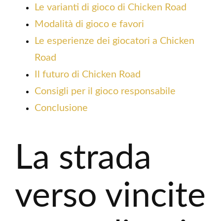
Le varianti di gioco di Chicken Road
Modalità di gioco e favori
Le esperienze dei giocatori a Chicken
Road
Il futuro di Chicken Road
Consigli per il gioco responsabile
Conclusione
La strada
verso vincite