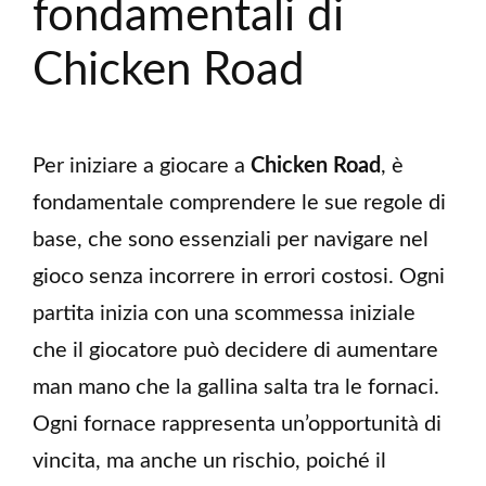
fondamentali di
Chicken Road
Per iniziare a giocare a
Chicken Road
, è
fondamentale comprendere le sue regole di
base, che sono essenziali per navigare nel
gioco senza incorrere in errori costosi. Ogni
partita inizia con una scommessa iniziale
che il giocatore può decidere di aumentare
man mano che la gallina salta tra le fornaci.
Ogni fornace rappresenta un’opportunità di
vincita, ma anche un rischio, poiché il