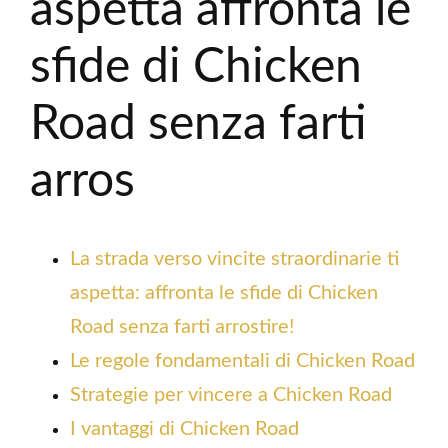
aspetta affronta le
sfide di Chicken
Road senza farti
arros
La strada verso vincite straordinarie ti
aspetta: affronta le sfide di Chicken
Road senza farti arrostire!
Le regole fondamentali di Chicken Road
Strategie per vincere a Chicken Road
I vantaggi di Chicken Road