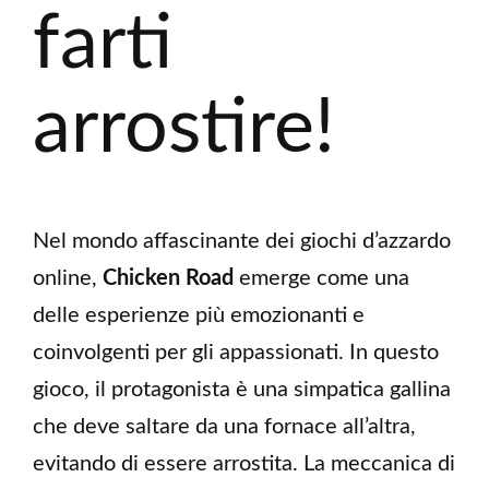
farti
arrostire!
Nel mondo affascinante dei giochi d’azzardo
online,
Chicken Road
emerge come una
delle esperienze più emozionanti e
coinvolgenti per gli appassionati. In questo
gioco, il protagonista è una simpatica gallina
che deve saltare da una fornace all’altra,
evitando di essere arrostita. La meccanica di