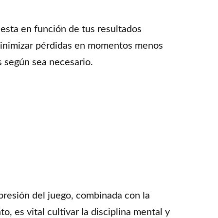
esta en función de tus resultados
 minimizar pérdidas en momentos menos
s según sea necesario.
 presión del juego, combinada con la
, es vital cultivar la disciplina mental y