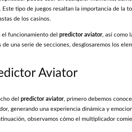
 Este tipo de juegos resaltan la importancia de la t
astas de los casinos.
o el funcionamiento del
predictor aviator
, así como 
és de una serie de secciones, desglosaremos los el
dictor Aviator
echo del
predictor aviator
, primero debemos conoce
gador, generando una experiencia dinámica y emoci
ntinuación, observamos cómo el multiplicador comie