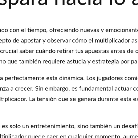
nado con el tiempo, ofreciendo nuevas y emocionan
cepto de apostar y observar cómo el multiplicador 
 crucial saber cuándo retirar tus apuestas antes de 
o que también requiere astucia y estrategia por par
a perfectamente esta dinámica. Los jugadores comie
nza a crecer. Sin embargo, es fundamental actuar co
tiplicador. La tensión que se genera durante esta e
o es solo un entretenimiento, sino también un desafí
ltiplicador puede caer en cualquier momento, aume