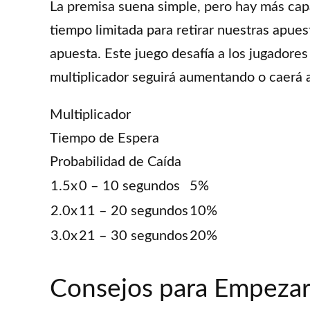
La premisa suena simple, pero hay más cap
tiempo limitada para retirar nuestras apues
apuesta. Este juego desafía a los jugadores 
multiplicador seguirá aumentando o caerá
Multiplicador
Tiempo de Espera
Probabilidad de Caída
1.5x
0 – 10 segundos
5%
2.0x
11 – 20 segundos
10%
3.0x
21 – 30 segundos
20%
Consejos para Empeza