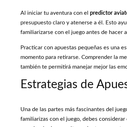
Al iniciar tu aventura con el
predictor aviat
presupuesto claro y atenerse a él. Esto ay
familiarizarse con el juego antes de hacer 
Practicar con apuestas pequeñas es una es
momento para retirarse. Comprender la mec
también te permitirá manejar mejor las em
Estrategias de Apue
Una de las partes más fascinantes del jueg
familiarizas con el juego, debes considerar