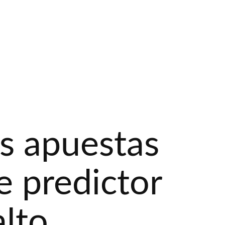
us apuestas
e predictor
lto.