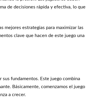
oma de decisiones rápida y efectiva, lo que
las mejores estrategias para maximizar las
ementos clave que hacen de este juego una
r sus fundamentos. Este juego combina
onante. Básicamente, comenzamos el juego
nza a crecer.