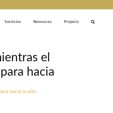
Servicios
Resources
Projects
ientras el
spara hacia
ara hacia lo alto.