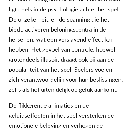
ligt deels in de psychologie achter het spel.
De onzekerheid en de spanning die het
biedt, activeren beloningscentra in de
hersenen, wat een verslavend effect kan
hebben. Het gevoel van controle, hoewel
grotendeels illusoir, draagt ook bij aan de
populariteit van het spel. Spelers voelen
zich verantwoordelijk voor hun beslissingen,
zelfs als het uiteindelijk op geluk aankomt.
De flikkerende animaties en de
geluidseffecten in het spel versterken de
emotionele beleving en verhogen de