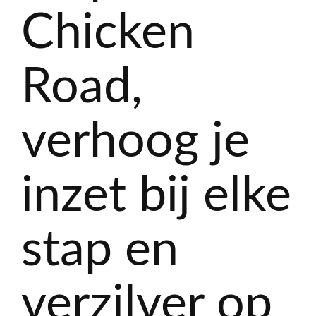
Chicken
Road,
verhoog je
inzet bij elke
stap en
verzilver op