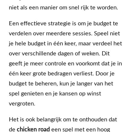
niet als een manier om snel rijk te worden.
Een effectieve strategie is om je budget te
verdelen over meerdere sessies. Speel niet
je hele budget in één keer, maar verdeel het
over verschillende dagen of weken. Dit
geeft je meer controle en voorkomt dat je in
één keer grote bedragen verliest. Door je
budget te beheren, kun je langer van het
spel genieten en je kansen op winst
vergroten.
Het is ook belangrijk om te onthouden dat
de
chicken road
een spel met een hoog