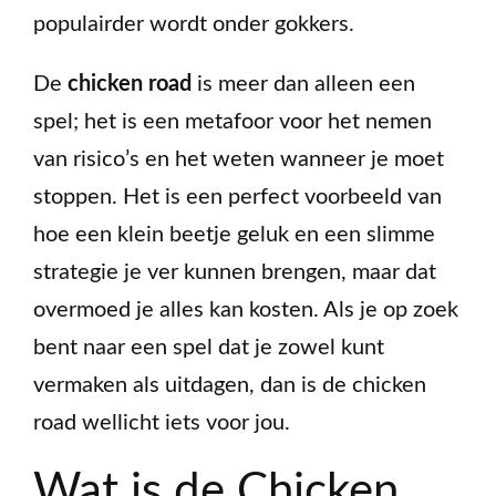
populairder wordt onder gokkers.
De
chicken road
is meer dan alleen een
spel; het is een metafoor voor het nemen
van risico’s en het weten wanneer je moet
stoppen. Het is een perfect voorbeeld van
hoe een klein beetje geluk en een slimme
strategie je ver kunnen brengen, maar dat
overmoed je alles kan kosten. Als je op zoek
bent naar een spel dat je zowel kunt
vermaken als uitdagen, dan is de chicken
road wellicht iets voor jou.
Wat is de Chicken