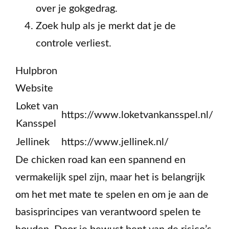
over je gokgedrag.
Zoek hulp als je merkt dat je de
controle verliest.
Hulpbron
Website
Loket van
https://www.loketvankansspel.nl/
Kansspel
Jellinek
https://www.jellinek.nl/
De chicken road kan een spannend en
vermakelijk spel zijn, maar het is belangrijk
om het met mate te spelen en om je aan de
basisprincipes van verantwoord spelen te