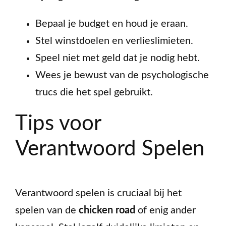
Bepaal je budget en houd je eraan.
Stel winstdoelen en verlieslimieten.
Speel niet met geld dat je nodig hebt.
Wees je bewust van de psychologische
trucs die het spel gebruikt.
Tips voor
Verantwoord Spelen
Verantwoord spelen is cruciaal bij het
spelen van de
chicken road
of enig ander