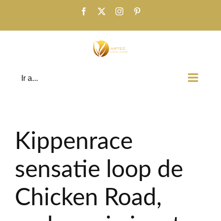
Saltar
Facebook
X
Instagram
Pinterest
al
contenido
Ir a...
Kippenrace
sensatie loop de
Chicken Road,