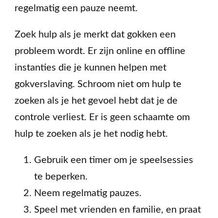
regelmatig een pauze neemt.
Zoek hulp als je merkt dat gokken een
probleem wordt. Er zijn online en offline
instanties die je kunnen helpen met
gokverslaving. Schroom niet om hulp te
zoeken als je het gevoel hebt dat je de
controle verliest. Er is geen schaamte om
hulp te zoeken als je het nodig hebt.
Gebruik een timer om je speelsessies
te beperken.
Neem regelmatig pauzes.
Speel met vrienden en familie, en praat