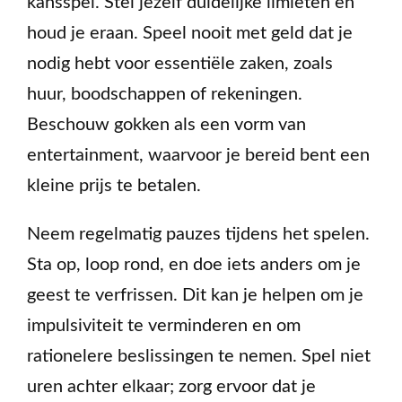
kansspel. Stel jezelf duidelijke limieten en
houd je eraan. Speel nooit met geld dat je
nodig hebt voor essentiële zaken, zoals
huur, boodschappen of rekeningen.
Beschouw gokken als een vorm van
entertainment, waarvoor je bereid bent een
kleine prijs te betalen.
Neem regelmatig pauzes tijdens het spelen.
Sta op, loop rond, en doe iets anders om je
geest te verfrissen. Dit kan je helpen om je
impulsiviteit te verminderen en om
rationelere beslissingen te nemen. Spel niet
uren achter elkaar; zorg ervoor dat je