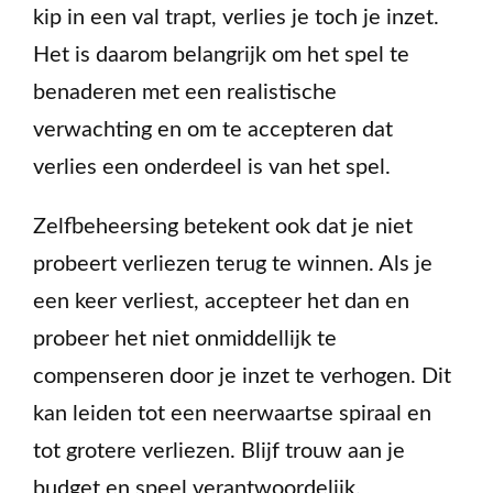
kip in een val trapt, verlies je toch je inzet.
Het is daarom belangrijk om het spel te
benaderen met een realistische
verwachting en om te accepteren dat
verlies een onderdeel is van het spel.
Zelfbeheersing betekent ook dat je niet
probeert verliezen terug te winnen. Als je
een keer verliest, accepteer het dan en
probeer het niet onmiddellijk te
compenseren door je inzet te verhogen. Dit
kan leiden tot een neerwaartse spiraal en
tot grotere verliezen. Blijf trouw aan je
budget en speel verantwoordelijk.