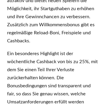
attraktiv und bietet neuen Spielern die
Möglichkeit, ihr Startguthaben zu erhöhen
und ihre Gewinnchancen zu verbessern.
Zusätzlich zum Willkommensbonus gibt es
regelmäßige Reload-Boni, Freispiele und
Cashbacks.
Ein besonderes Highlight ist der
wöchentliche Cashback von bis zu 25%, mit
dem Sie einen Teil Ihrer Verluste
zurückerhalten können. Die
Bonusbedingungen sind transparent und
fair, so dass Sie genau wissen, welche
Umsatzanforderungen erfüllt werden