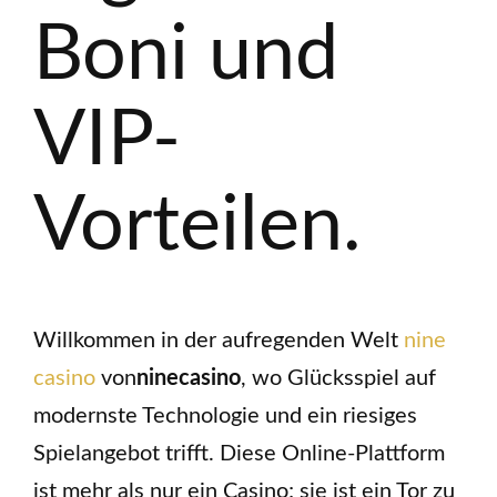
Boni und
VIP-
Vorteilen.
Willkommen in der aufregenden Welt
nine
casino
von
ninecasino
, wo Glücksspiel auf
modernste Technologie und ein riesiges
Spielangebot trifft. Diese Online-Plattform
ist mehr als nur ein Casino; sie ist ein Tor zu