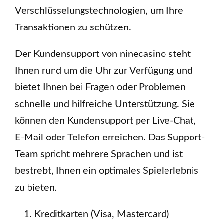
Verschlüsselungstechnologien, um Ihre
Transaktionen zu schützen.
Der Kundensupport von ninecasino steht
Ihnen rund um die Uhr zur Verfügung und
bietet Ihnen bei Fragen oder Problemen
schnelle und hilfreiche Unterstützung. Sie
können den Kundensupport per Live-Chat,
E-Mail oder Telefon erreichen. Das Support-
Team spricht mehrere Sprachen und ist
bestrebt, Ihnen ein optimales Spielerlebnis
zu bieten.
Kreditkarten (Visa, Mastercard)