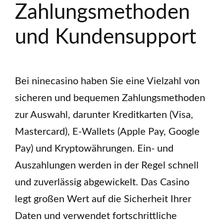
Zahlungsmethoden
und Kundensupport
Bei ninecasino haben Sie eine Vielzahl von
sicheren und bequemen Zahlungsmethoden
zur Auswahl, darunter Kreditkarten (Visa,
Mastercard), E-Wallets (Apple Pay, Google
Pay) und Kryptowährungen. Ein- und
Auszahlungen werden in der Regel schnell
und zuverlässig abgewickelt. Das Casino
legt großen Wert auf die Sicherheit Ihrer
Daten und verwendet fortschrittliche