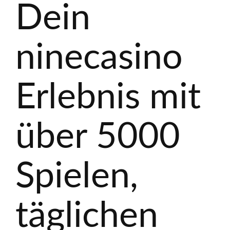
Dein
ninecasino
Erlebnis mit
über 5000
Spielen,
täglichen