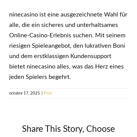
ninecasino ist eine ausgezeichnete Wahl für
alle, die ein sicheres und unterhaltsames
Online-Casino-Erlebnis suchen. Mit seinem
riesigen Spieleangebot, den lukrativen Boni
und dem erstklassigen Kundensupport
bietet ninecasino alles, was das Herz eines
jeden Spielers begehrt.
octubre 17, 2025
|
Post
Share This Story, Choose