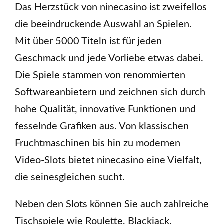
Das Herzstück von ninecasino ist zweifellos
die beeindruckende Auswahl an Spielen.
Mit über 5000 Titeln ist für jeden
Geschmack und jede Vorliebe etwas dabei.
Die Spiele stammen von renommierten
Softwareanbietern und zeichnen sich durch
hohe Qualität, innovative Funktionen und
fesselnde Grafiken aus. Von klassischen
Fruchtmaschinen bis hin zu modernen
Video-Slots bietet ninecasino eine Vielfalt,
die seinesgleichen sucht.
Neben den Slots können Sie auch zahlreiche
Tischspiele wie Roulette, Blackjack,