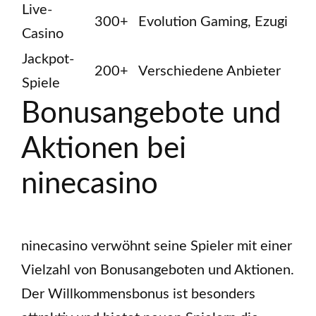
Live-
300+
Evolution Gaming, Ezugi
Casino
Jackpot-
200+
Verschiedene Anbieter
Spiele
Bonusangebote und
Aktionen bei
ninecasino
ninecasino verwöhnt seine Spieler mit einer
Vielzahl von Bonusangeboten und Aktionen.
Der Willkommensbonus ist besonders