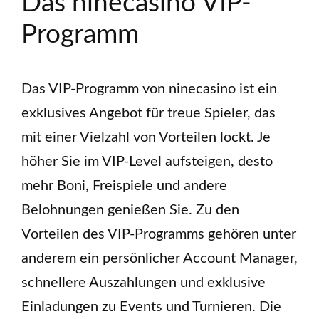
Das ninecasino VIP-
Programm
Das VIP-Programm von ninecasino ist ein
exklusives Angebot für treue Spieler, das
mit einer Vielzahl von Vorteilen lockt. Je
höher Sie im VIP-Level aufsteigen, desto
mehr Boni, Freispiele und andere
Belohnungen genießen Sie. Zu den
Vorteilen des VIP-Programms gehören unter
anderem ein persönlicher Account Manager,
schnellere Auszahlungen und exklusive
Einladungen zu Events und Turnieren. Die