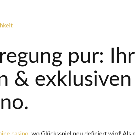
hkeit
egung pur: Ihr
n & exklusiven 
ino.
nine casino
, wo Glücksspiel neu definiert wird! Als