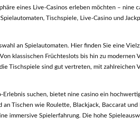
phäre eines Live-Casinos erleben möchten – nine ca
 Spielautomaten, Tischspiele, Live-Casino und Jackp
ahl an Spielautomaten. Hier finden Sie eine Vielza
n klassischen Früchteslots bis hin zu modernen 
die Tischspiele sind gut vertreten, mit zahlreichen 
o-Erlebnis suchen, bietet nine casino ein hochwerti
nd an Tischen wie Roulette, Blackjack, Baccarat un
eine immersive Spielerfahrung. Die hohe Spieleausw