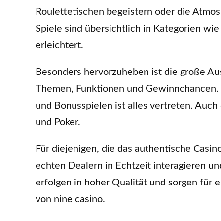
Roulettetischen begeistern oder die Atmos
Spiele sind übersichtlich in Kategorien wie
erleichtert.
Besonders hervorzuheben ist die große Ausw
Themen, Funktionen und Gewinnchancen. Vo
und Bonusspielen ist alles vertreten. Auch 
und Poker.
Für diejenigen, die das authentische Casin
echten Dealern in Echtzeit interagieren u
erfolgen in hoher Qualität und sorgen für 
von nine casino.