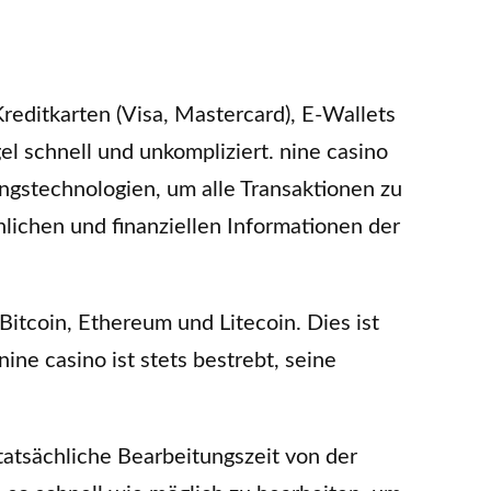
editkarten (Visa, Mastercard), E-Wallets
l schnell und unkompliziert. nine casino
ngstechnologien, um alle Transaktionen zu
lichen und finanziellen Informationen der
tcoin, Ethereum und Litecoin. Dies ist
ine casino ist stets bestrebt, seine
tatsächliche Bearbeitungszeit von der