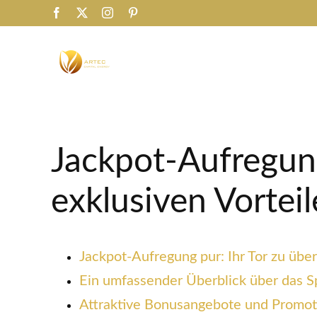
Saltar
Facebook
X
Instagram
Pinterest
al
contenido
Jackpot-Aufregung
exklusiven Vorteil
Jackpot-Aufregung pur: Ihr Tor zu über
Ein umfassender Überblick über das S
Attraktive Bonusangebote und Promo