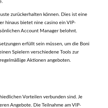
e.
uste zurückerhalten können. Dies ist eine
r hinaus bietet nine casino ein VIP-
rsönlichen Account Manager belohnt.
etzungen erfüllt sein müssen, um die Boni
einen Spielern verschiedene Tools zur
n regelmäßige Aktionen angeboten.
chiedlichen Vorteilen verbunden sind. Je
iveren Angebote. Die Teilnahme am VIP-