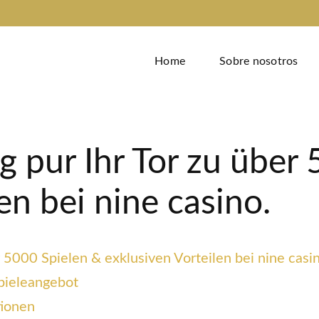
Home
Sobre nosotros
 pur Ihr Tor zu über
en bei nine casino.
 5000 Spielen & exklusiven Vorteilen bei nine casi
pieleangebot
tionen