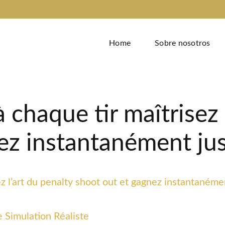
Home
Sobre nosotros
à chaque tir maîtrisez 
ez instantanément ju
isez l’art du penalty shoot out et gagnez instantané
e Simulation Réaliste