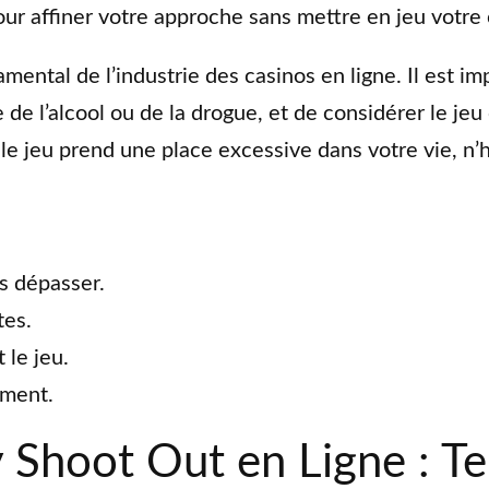
r affiner votre approche sans mettre en jeu votre c
mental de l’industrie des casinos en ligne. Il est im
ce de l’alcool ou de la drogue, et de considérer le
le jeu prend une place excessive dans votre vie, n’
es dépasser.
tes.
 le jeu.
ement.
y Shoot Out en Ligne : T