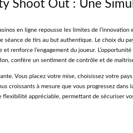
ty Shoot Out : Une Simul
sinos en ligne repousse les limites de l’innovation 
séance de tirs au but authentique. Le choix du pay
et renforce l’engagement du joueur. L’opportunité de
llon, confère un sentiment de contrôle et de maîtris
ante. Vous placez votre mise, choisissez votre pays
nus croissants à mesure que vous progressez dans la
 flexibilité appréciable, permettant de sécuriser vos