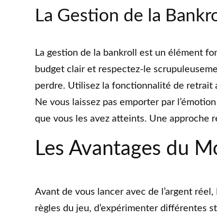
La Gestion de la Bankro
La gestion de la bankroll est un élément fo
budget clair et respectez-le scrupuleusem
perdre. Utilisez la fonctionnalité de retrai
Ne vous laissez pas emporter par l’émotion 
que vous les avez atteints. Une approche re
Les Avantages du M
Avant de vous lancer avec de l’argent réel
règles du jeu, d’expérimenter différentes 