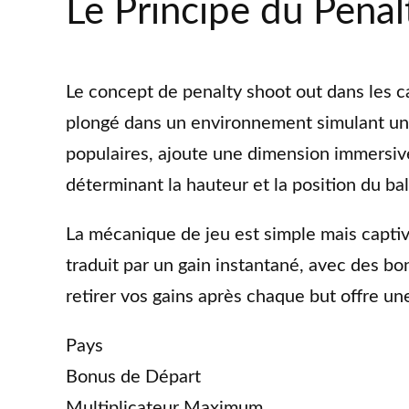
Le Principe du Penal
Le concept de penalty shoot out dans les ca
plongé dans un environnement simulant une 
populaires, ajoute une dimension immersive 
déterminant la hauteur et la position du ba
La mécanique de jeu est simple mais captiv
traduit par un gain instantané, avec des bo
retirer vos gains après chaque but offre une
Pays
Bonus de Départ
Multiplicateur Maximum