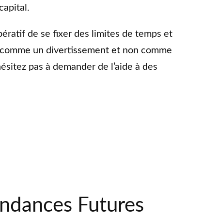
apital.
pératif de se fixer des limites de temps et
 jeu comme un divertissement et non comme
hésitez pas à demander de l’aide à des
endances Futures