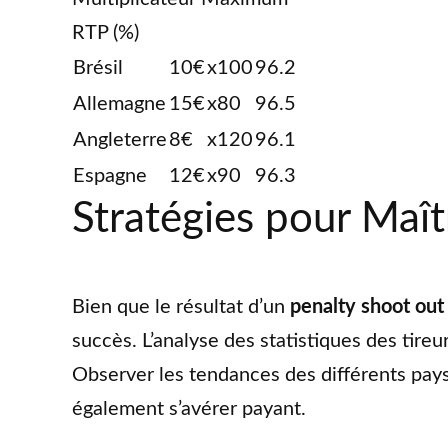
RTP (%)
Brésil
10€
x100
96.2
Allemagne
15€
x80
96.5
Angleterre
8€
x120
96.1
Espagne
12€
x90
96.3
Stratégies pour Maîtr
Bien que le résultat d’un
penalty shoot out
succès. L’analyse des statistiques des tireur
Observer les tendances des différents pays,
également s’avérer payant.