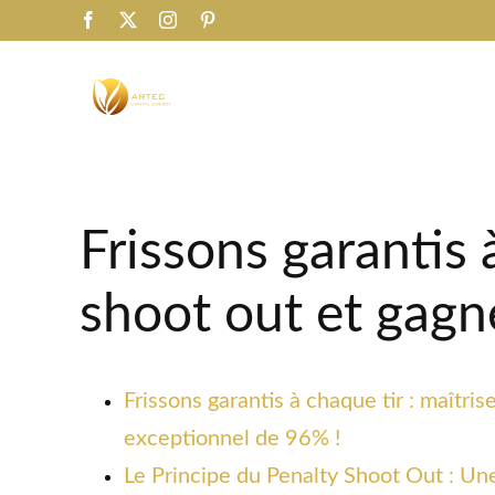
Saltar
Facebook
X
Instagram
Pinterest
al
contenido
Frissons garantis 
shoot out et gagn
Frissons garantis à chaque tir : maîtr
exceptionnel de 96% !
Le Principe du Penalty Shoot Out : Un