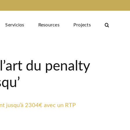
Servicios
Resources
Projects
l’art du penalty
squ’
ment jusqu’à 2304€ avec un RTP