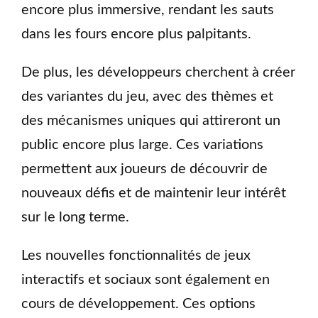
encore plus immersive, rendant les sauts
dans les fours encore plus palpitants.
De plus, les développeurs cherchent à créer
des variantes du jeu, avec des thèmes et
des mécanismes uniques qui attireront un
public encore plus large. Ces variations
permettent aux joueurs de découvrir de
nouveaux défis et de maintenir leur intérêt
sur le long terme.
Les nouvelles fonctionnalités de jeux
interactifs et sociaux sont également en
cours de développement. Ces options