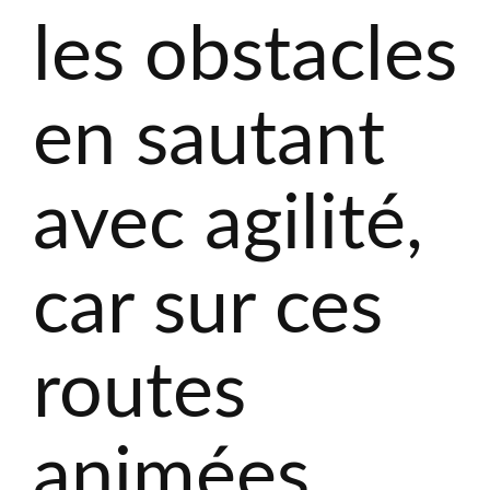
les obstacles
en sautant
avec agilité,
car sur ces
routes
animées,