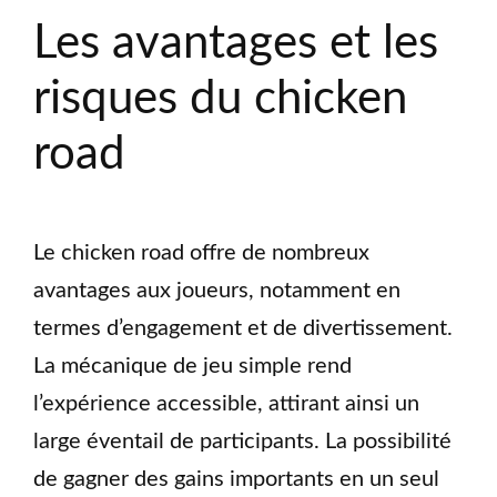
Les avantages et les
risques du chicken
road
Le chicken road offre de nombreux
avantages aux joueurs, notamment en
termes d’engagement et de divertissement.
La mécanique de jeu simple rend
l’expérience accessible, attirant ainsi un
large éventail de participants. La possibilité
de gagner des gains importants en un seul