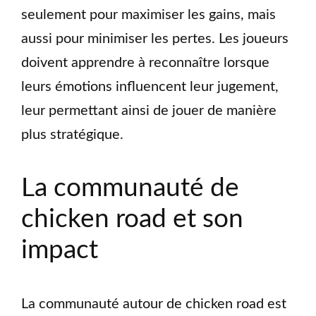
seulement pour maximiser les gains, mais
aussi pour minimiser les pertes. Les joueurs
doivent apprendre à reconnaître lorsque
leurs émotions influencent leur jugement,
leur permettant ainsi de jouer de manière
plus stratégique.
La communauté de
chicken road et son
impact
La communauté autour de chicken road est