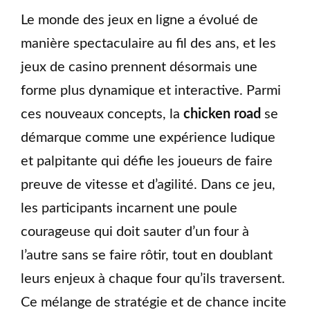
Le monde des jeux en ligne a évolué de
manière spectaculaire au fil des ans, et les
jeux de casino prennent désormais une
forme plus dynamique et interactive. Parmi
ces nouveaux concepts, la
chicken road
se
démarque comme une expérience ludique
et palpitante qui défie les joueurs de faire
preuve de vitesse et d’agilité. Dans ce jeu,
les participants incarnent une poule
courageuse qui doit sauter d’un four à
l’autre sans se faire rôtir, tout en doublant
leurs enjeux à chaque four qu’ils traversent.
Ce mélange de stratégie et de chance incite