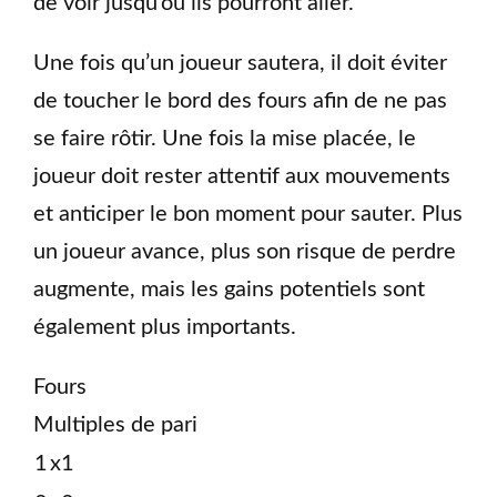
de voir jusqu’où ils pourront aller.
Une fois qu’un joueur sautera, il doit éviter
de toucher le bord des fours afin de ne pas
se faire rôtir. Une fois la mise placée, le
joueur doit rester attentif aux mouvements
et anticiper le bon moment pour sauter. Plus
un joueur avance, plus son risque de perdre
augmente, mais les gains potentiels sont
également plus importants.
Fours
Multiples de pari
1
x1