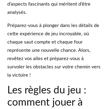
d’aspects fascinants qui méritent d’être
analysés.
Préparez-vous à plonger dans les détails de
cette expérience de jeu incroyable, où
chaque saut compte et chaque four
représente une nouvelle chance. Alors,
revêtez vos ailes et préparez-vous à
survoler les obstacles sur votre chemin vers
la victoire !
Les règles du jeu :
comment jouer à