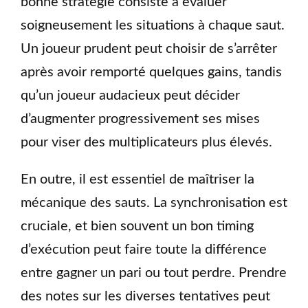
bonne stratégie consiste à évaluer
soigneusement les situations à chaque saut.
Un joueur prudent peut choisir de s’arrêter
après avoir remporté quelques gains, tandis
qu’un joueur audacieux peut décider
d’augmenter progressivement ses mises
pour viser des multiplicateurs plus élevés.
En outre, il est essentiel de maîtriser la
mécanique des sauts. La synchronisation est
cruciale, et bien souvent un bon timing
d’exécution peut faire toute la différence
entre gagner un pari ou tout perdre. Prendre
des notes sur les diverses tentatives peut