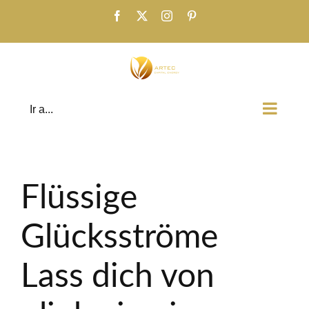
Saltar
Facebook
X
Instagram
Pinterest
al
contenido
Ir a...
Flüssige
Glücksströme
Lass dich von