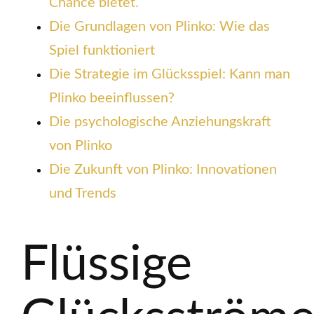
Chance bietet.
Die Grundlagen von Plinko: Wie das
Spiel funktioniert
Die Strategie im Glücksspiel: Kann man
Plinko beeinflussen?
Die psychologische Anziehungskraft
von Plinko
Die Zukunft von Plinko: Innovationen
und Trends
Flüssige