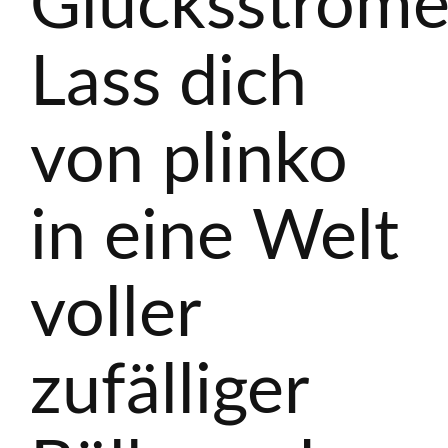
Glücksströme
Lass dich
von plinko
in eine Welt
voller
zufälliger