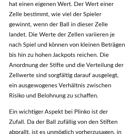
hat einen eigenen Wert. Der Wert einer
Zelle bestimmt, wie viel der Spieler
gewinnt, wenn der Ball in dieser Zelle
landet. Die Werte der Zellen variieren je
nach Spiel und können von kleinen Beträgen
bis hin zu hohen Jackpots reichen. Die
Anordnung der Stifte und die Verteilung der
Zellwerte sind sorgfältig darauf ausgelegt,
ein ausgewogenes Verhältnis zwischen
Risiko und Belohnung zu schaffen.
Ein wichtiger Aspekt bei Plinko ist der
Zufall. Da der Ball zufällig von den Stiften
abprallt, ist es unmöglich vorherzusagen, in