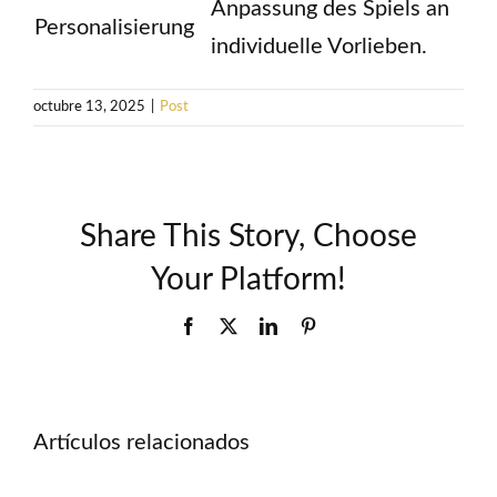
Anpassung des Spiels an
Personalisierung
individuelle Vorlieben.
octubre 13, 2025
|
Post
Share This Story, Choose
Your Platform!
Facebook
X
LinkedIn
Pinterest
Artículos relacionados