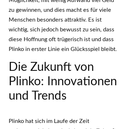
Möglichkeit, mit wenig Aufwand viel Geld
zu gewinnen, und dies macht es für viele
Menschen besonders attraktiv. Es ist
wichtig, sich jedoch bewusst zu sein, dass
diese Hoffnung oft trügerisch ist und dass
Plinko in erster Linie ein Glücksspiel bleibt.
Die Zukunft von
Plinko: Innovationen
und Trends
Plinko hat sich im Laufe der Zeit