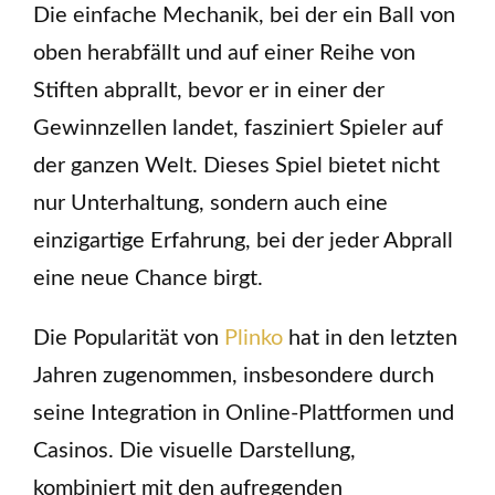
Die einfache Mechanik, bei der ein Ball von
oben herabfällt und auf einer Reihe von
Stiften abprallt, bevor er in einer der
Gewinnzellen landet, fasziniert Spieler auf
der ganzen Welt. Dieses Spiel bietet nicht
nur Unterhaltung, sondern auch eine
einzigartige Erfahrung, bei der jeder Abprall
eine neue Chance birgt.
Die Popularität von
Plinko
hat in den letzten
Jahren zugenommen, insbesondere durch
seine Integration in Online-Plattformen und
Casinos. Die visuelle Darstellung,
kombiniert mit den aufregenden