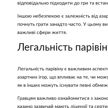
відповідально підходити до гри та вста
Іншою небезпекою є залежність від аза
почнуть грати занадто часто. У цьому ви
важливі сфери життя.
Легальність паріві
Легальність парівіну є важливим аспекто
азартних ігор, що впливає на те, чи можу
як в інших можуть існувати певні обмеж
Гравцям важливо ознайомитися з закон
казино зазвичай мають ліцензії та серт