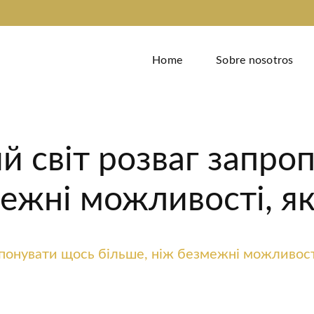
Home
Sobre nosotros
й світ розваг запро
ежні можливості, як
понувати щось більше, ніж безмежні можливості,