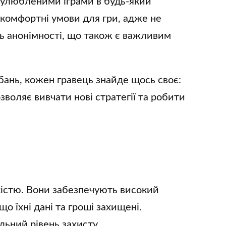
я улюбленими іграми в будь-який
комфортні умови для гри, адже не
нь анонімності, що також є важливим
обань, кожен гравець знайде щось своє:
зволяє вивчати нові стратегії та робити
дкістю. Вони забезпечують високий
о їхні дані та гроші захищені.
ьний рівень захисту.