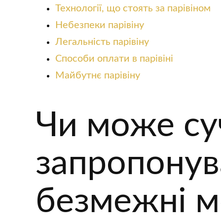
Технології, що стоять за парівіном
Небезпеки парівіну
Легальність парівіну
Способи оплати в парівіні
Майбутнє парівіну
Чи може суч
запропонув
безмежні м