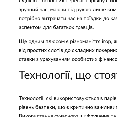
Однією з основних переваг парівіну є й
зручний час, маючи під рукою лише ком
потрібно витрачати час на поїздки до к
аспектом для багатьох гравців.
Ще одним плюсом є різноманіття ігор, я
від простих слотів до складних покерних
ставки з урахуванням особистих фінан
Технології, що стоя
Технології, які використовуються в пар
рівень безпеки, що є критично важливим 
Використання сучасного шифрування та 