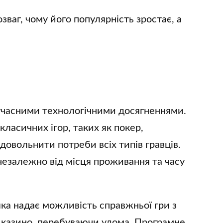
озваг, чому його популярність зростає, а
сучасними технологічними досягненнями.
класичних ігор, таких як покер,
довольнити потреби всіх типів гравців.
 незалежно від місця проживання та часу
ка надає можливість справжньої гри з
 казино, перебуваючи удома. Програмне