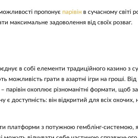
і можливості пропонує
парівін
в сучасному світі р
ти максимальне задоволення від своїх розваг.
поєднує в собі елементи традиційного казино з 
ь можливість грати в азартні ігри на гроші. Від 
 – парівін охоплює різноманітні формати, щоб за
у є доступність: він відкритий для всіх охочих,
ти платформи з потужною гемблінг-системою, я
і можуть відчувати себе частиною справжнього