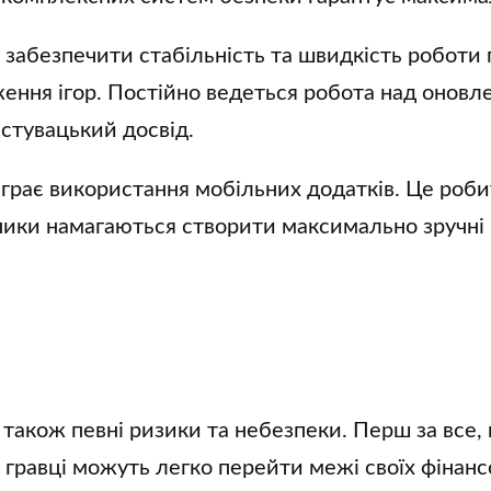
ь забезпечити стабільність та швидкість роботи
ження ігор. Постійно ведеться робота над онов
истувацький досвід.
ідіграє використання мобільних додатків. Це ро
бники намагаються створити максимально зручні 
ть також певні ризики та небезпеки. Перш за все
р, гравці можуть легко перейти межі своїх фін