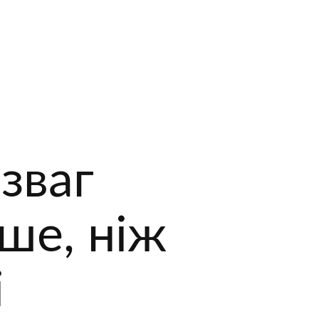
зваг
ше, ніж
і