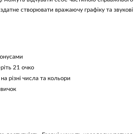
, здатне створювати вражаючу графіку та звуков
бонусами
ріть 21 очко
 на різні числа та кольори
авичок