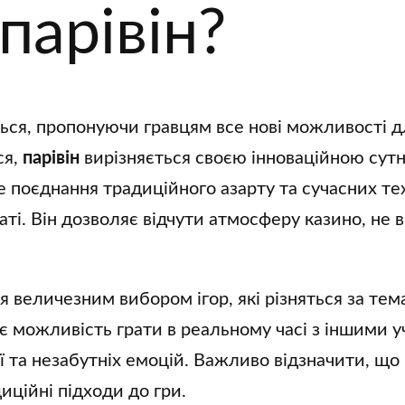
парівін?
ться, пропонуючи гравцям все нові можливості д
ся,
парівін
вирізняється своєю інноваційною сутні
не поєднання традиційного азарту та сучасних т
аті. Він дозволяє відчути атмосферу казино, не
 величезним вибором ігор, які різняться за тем
є можливість грати в реальному часі з іншими уч
ї та незабутніх емоцій. Важливо відзначити, що 
иційні підходи до гри.