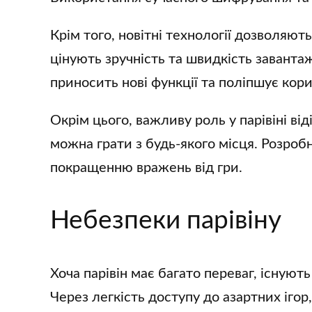
Крім того, новітні технології дозволяют
цінують зручність та швидкість заванта
приносить нові функції та поліпшує кор
Окрім цього, важливу роль у парівіні в
можна грати з будь-якого місця. Розро
покращенню вражень від гри.
Небезпеки парівіну
Хоча парівін має багато переваг, існую
Через легкість доступу до азартних іго