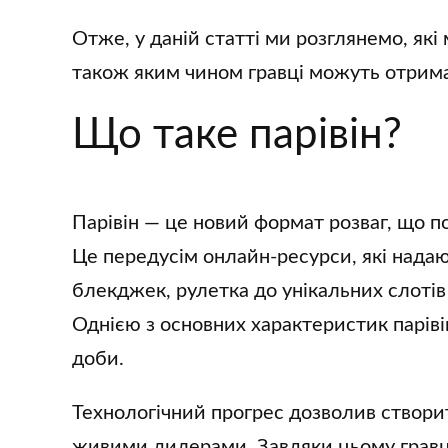
Отже, у даній статті ми розглянемо, як
також яким чином гравці можуть отрима
Що таке парівін?
Парівін — це новий формат розваг, що 
Це передусім онлайн-ресурси, які надают
блекджек, рулетка до унікальних слотів
Однією з основних характеристик парівін
доби.
Технологічний прогрес дозволив створи
живими дилерами. Завдяки цьому гравц