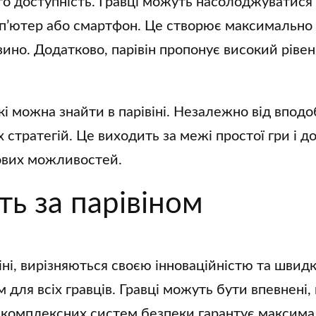
ого доступність. Гравці можуть насолоджуватис
п’ютер або смартфон. Це створює максимально 
азино. Додатково, парівін пропонує високий ріве
кі можна знайти в парівіні. Незалежно від впод
 стратегій. Це виходить за межі простої гри і до
сових можливостей.
ть за парівіном
івіні, вирізняються своєю інноваційністю та шви
для всіх гравців. Гравці можуть бути впевнені, щ
комплексних систем безпеки гарантує максимал