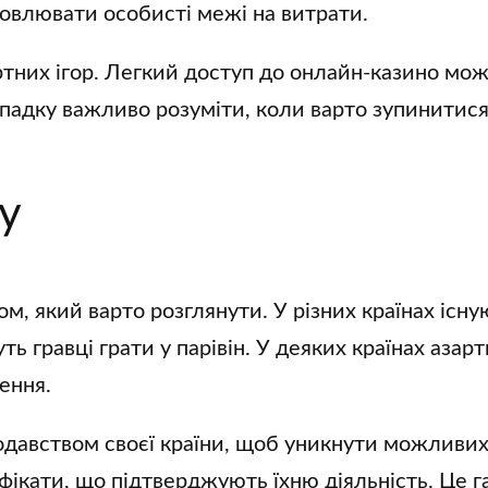
новлювати особисті межі на витрати.
ртних ігор. Легкий доступ до онлайн-казино мож
падку важливо розуміти, коли варто зупинитися, 
ну
м, який варто розглянути. У різних країнах існу
ть гравці грати у парівін. У деяких країнах азарт
ення.
одавством своєї країни, щоб уникнути можливи
ифікати, що підтверджують їхню діяльність. Це 