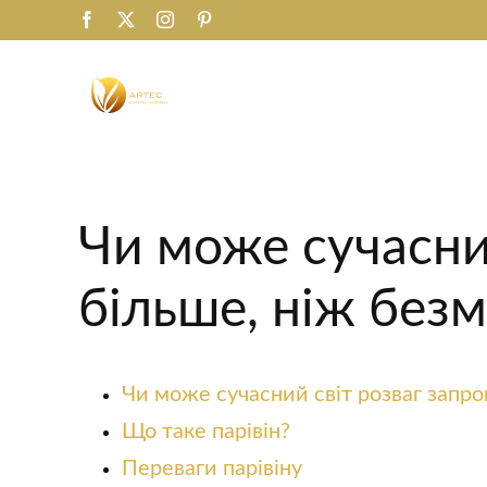
Saltar
Facebook
X
Instagram
Pinterest
al
contenido
Чи може сучасни
більше, ніж безм
Чи може сучасний світ розваг запро
Що таке парівін?
Переваги парівіну