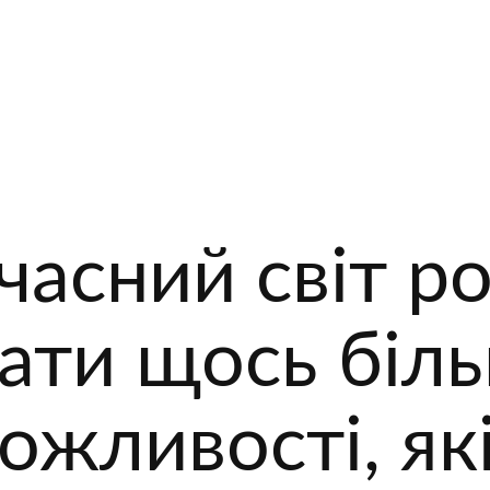
асний світ ро
ати щось біль
ожливості, як