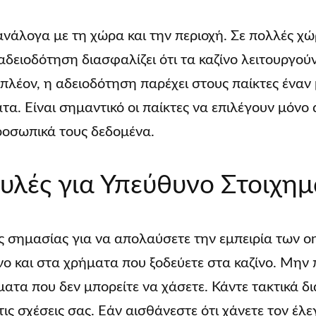
νάλογα με τη χώρα και την περιοχή. Σε πολλές χώρε
αδειοδότηση διασφαλίζει ότι τα καζίνο λειτουργού
πλέον, η αδειοδότηση παρέχει στους παίκτες ένα
. Είναι σημαντικό οι παίκτες να επιλέγουν μόνο α
ροσωπικά τους δεδομένα.
ουλές για Υπεύθυνο Στοιχη
 σημασίας για να απολαύσετε την εμπειρία των on
όνο και στα χρήματα που ξοδεύετε στα καζίνο. Μην
ματα που δεν μπορείτε να χάσετε. Κάντε τακτικά δ
ις σχέσεις σας. Εάν αισθάνεστε ότι χάνετε τον έλε