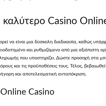
ο καλύτερο Casino Onlin
ρεί να είναι μια δύσκολη διαδικασία, καθώς υπάρ
αδειοδοτημένο και ρυθμιζόμενο από μια αξιόπιστη αρ
πληρωμής που υποστηρίζει. Δώστε προσοχή στα μπ
 όρους και τις προϋποθέσεις τους. Τέλος, βεβαιωθε
ρήγορη και αποτελεσματική ανταπόκριση.
Online Casino