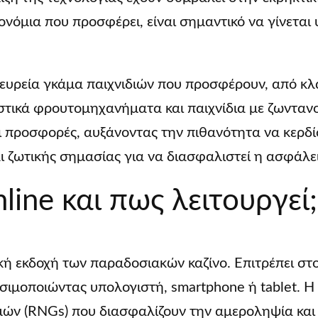
ονόμια που προσφέρει, είναι σημαντικό να γίνεται
ν ευρεία γκάμα παιχνιδιών που προσφέρουν, από κλ
στικά φρουτομηχανήματα και παιχνίδια με ζωντανο
 προσφορές, αυξάνοντας την πιθανότητα να κερδίσ
αι ζωτικής σημασίας για να διασφαλιστεί η ασφάλει
nline και πως λειτουργεί;
κή εκδοχή των παραδοσιακών καζίνο. Επιτρέπει στο
ησιμοποιώντας υπολογιστή, smartphone ή tablet. Η 
θμών (RNGs) που διασφαλίζουν την αμεροληψία και