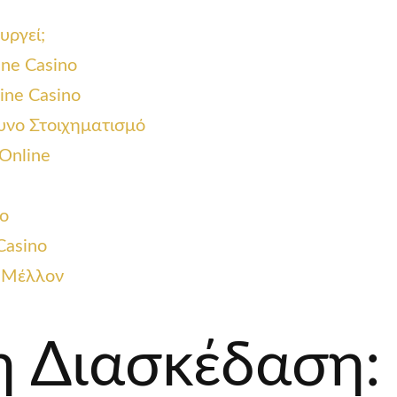
υργεί;
ine Casino
ine Casino
θυνο Στοιχηματισμό
 Online
o
Casino
ο Μέλλον
η Διασκέδαση: