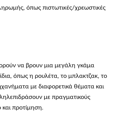
ηρωμής, όπως πιστωτικές/χρεωστικές
μπορούν να βρουν μια μεγάλη γκάμα
ίδια, όπως η ρουλέτα, το μπλακτζακ, το
ηχανήματα με διαφορετικά θέματα και
αλληλεπιδράσουν με πραγματικούς
ο και προτίμηση.