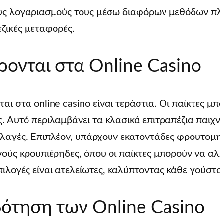
υς λογαριασμούς τους μέσω διαφόρων μεθόδων πλ
εζικές μεταφορές.
ονται στα Online Casino
αι στα online casino είναι τεράστια. Οι παίκτες 
ς. Αυτό περιλαμβάνει τα κλασικά επιτραπέζια παιχν
λλαγές. Επιπλέον, υπάρχουν εκατοντάδες φρουτομ
τανούς κρουπιέρηδες, όπου οι παίκτες μπορούν να 
πιλογές είναι ατελείωτες, καλύπτοντας κάθε γούστ
δότηση των Online Casino