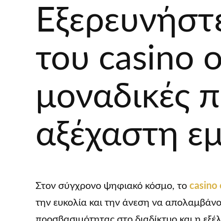
Εξερευνήστ
του casino o
μοναδικές 
αξέχαστη εμ
Στον σύγχρονο ψηφιακό κόσμο, το
casino 
την ευκολία και την άνεση να απολαμβάνο
προσβασιμότητας στο διαδίκτυο και η εξέ