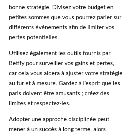
bonne stratégie. Divisez votre budget en
petites sommes que vous pourrez parier sur
différents événements afin de limiter vos
pertes potentielles.
Utilisez également les outils fournis par
Betify pour surveiller vos gains et pertes,
car cela vous aidera à ajuster votre stratégie
au fur et à mesure. Gardez à l’esprit que les
paris doivent être amusants ; créez des
limites et respectez-les.
Adopter une approche disciplinée peut
mener à un succès à long terme, alors