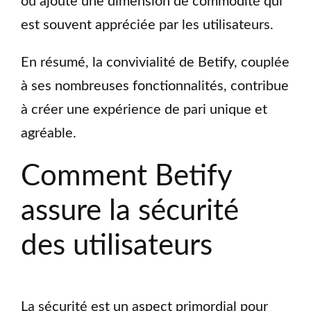
où ajoute une dimension de commodité qui
est souvent appréciée par les utilisateurs.
En résumé, la convivialité de Betify, couplée
à ses nombreuses fonctionnalités, contribue
à créer une expérience de pari unique et
agréable.
Comment Betify
assure la sécurité
des utilisateurs
La sécurité est un aspect primordial pour