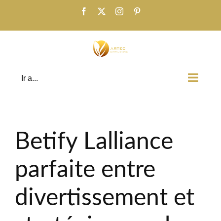
Saltar
Facebook
X
Instagram
Pinterest
al
contenido
Ir a...
Betify Lalliance
parfaite entre
divertissement et