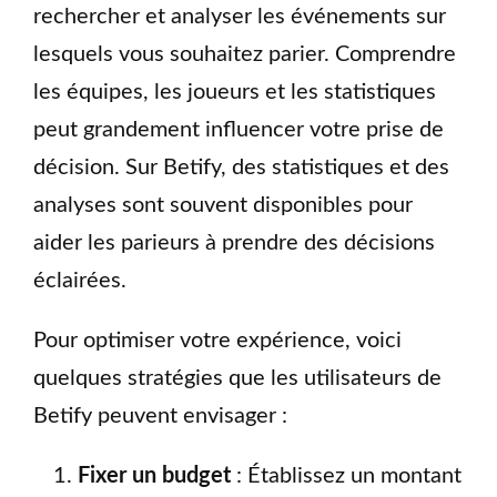
rechercher et analyser les événements sur
lesquels vous souhaitez parier. Comprendre
les équipes, les joueurs et les statistiques
peut grandement influencer votre prise de
décision. Sur Betify, des statistiques et des
analyses sont souvent disponibles pour
aider les parieurs à prendre des décisions
éclairées.
Pour optimiser votre expérience, voici
quelques stratégies que les utilisateurs de
Betify peuvent envisager :
Fixer un budget
: Établissez un montant