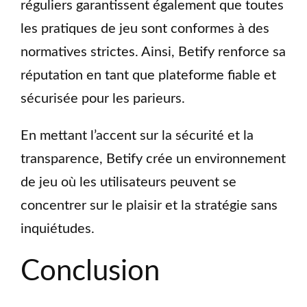
réguliers garantissent également que toutes
les pratiques de jeu sont conformes à des
normatives strictes. Ainsi, Betify renforce sa
réputation en tant que plateforme fiable et
sécurisée pour les parieurs.
En mettant l’accent sur la sécurité et la
transparence, Betify crée un environnement
de jeu où les utilisateurs peuvent se
concentrer sur le plaisir et la stratégie sans
inquiétudes.
Conclusion