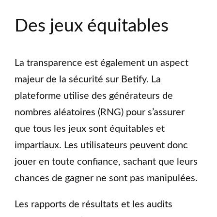
Des jeux équitables
La transparence est également un aspect
majeur de la sécurité sur Betify. La
plateforme utilise des générateurs de
nombres aléatoires (RNG) pour s’assurer
que tous les jeux sont équitables et
impartiaux. Les utilisateurs peuvent donc
jouer en toute confiance, sachant que leurs
chances de gagner ne sont pas manipulées.
Les rapports de résultats et les audits