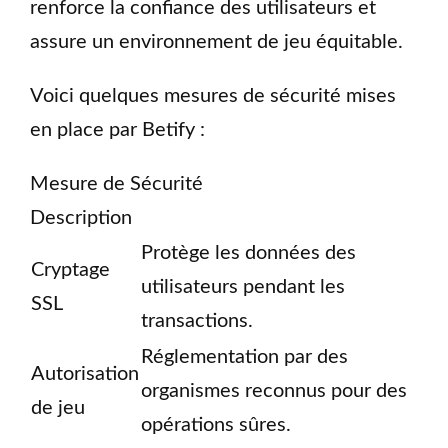
renforce la confiance des utilisateurs et
assure un environnement de jeu équitable.
Voici quelques mesures de sécurité mises
en place par Betify :
Mesure de Sécurité
Description
Protège les données des
Cryptage
utilisateurs pendant les
SSL
transactions.
Réglementation par des
Autorisation
organismes reconnus pour des
de jeu
opérations sûres.