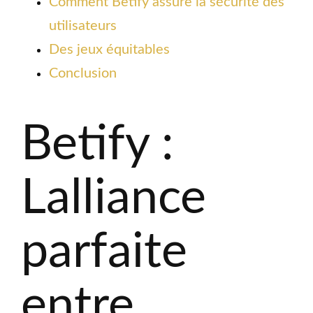
Comment Betify assure la sécurité des
utilisateurs
Des jeux équitables
Conclusion
Betify :
Lalliance
parfaite
entre