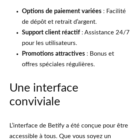
Options de paiement variées
: Facilité
de dépôt et retrait d’argent.
Support client réactif
: Assistance 24/7
pour les utilisateurs.
Promotions attractives
: Bonus et
offres spéciales régulières.
Une interface
conviviale
L’interface de Betify a été conçue pour être
accessible à tous. Que vous soyez un