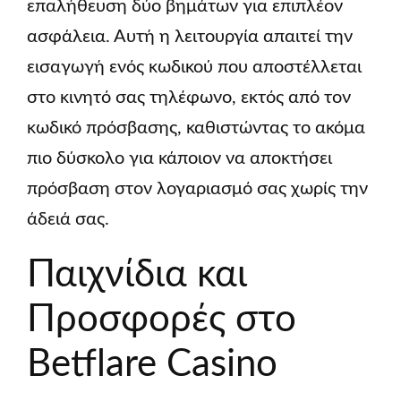
επαλήθευση δύο βημάτων για επιπλέον
ασφάλεια. Αυτή η λειτουργία απαιτεί την
εισαγωγή ενός κωδικού που αποστέλλεται
στο κινητό σας τηλέφωνο, εκτός από τον
κωδικό πρόσβασης, καθιστώντας το ακόμα
πιο δύσκολο για κάποιον να αποκτήσει
πρόσβαση στον λογαριασμό σας χωρίς την
άδειά σας.
Παιχνίδια και
Προσφορές στο
Betflare Casino