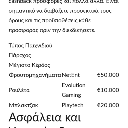
cashback προσφορές και πολλά άλλα. Είναι
σημαντικό να διαβάζετε προσεκτικά τους
όρους και τις προϋποθέσεις κάθε
προσφοράς πριν την διεκδικήσετε.
Τύπος Παιχνιδιού
Πάροχος
Μέγιστο Κέρδος
Φρουτομηχανήματα
NetEnt
€50,000
Evolution
Ρουλέτα
€10,000
Gaming
Μπλακτζακ
Playtech
€20,000
Ασφάλεια και