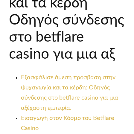
και τα κέρδη
Οδηγός σύνδεσης
στο betflare
casino για μια αξ
Εξασφάλισε άμεση πρόσβαση στην
ψυχαγωγία και τα κέρδη: Οδηγός
σύνδεσης στο betflare casino για μια
αξέχαστη εμπειρία.
Εισαγωγή στον Κόσμο του Betflare
Casino