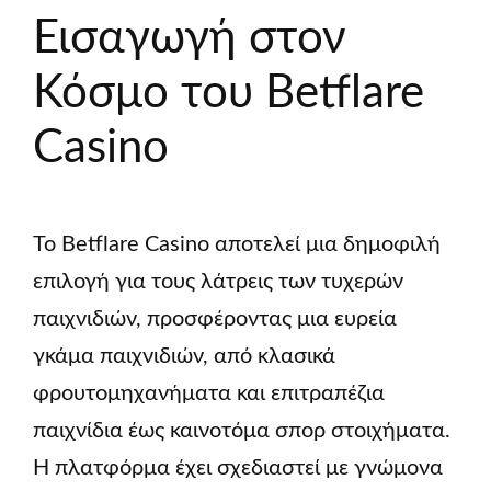
Εισαγωγή στον
Κόσμο του Betflare
Casino
Το Betflare Casino αποτελεί μια δημοφιλή
επιλογή για τους λάτρεις των τυχερών
παιχνιδιών, προσφέροντας μια ευρεία
γκάμα παιχνιδιών, από κλασικά
φρουτομηχανήματα και επιτραπέζια
παιχνίδια έως καινοτόμα σπορ στοιχήματα.
Η πλατφόρμα έχει σχεδιαστεί με γνώμονα