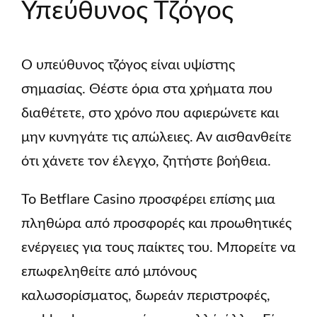
Υπεύθυνος Τζόγος
Ο υπεύθυνος τζόγος είναι υψίστης
σημασίας. Θέστε όρια στα χρήματα που
διαθέτετε, στο χρόνο που αφιερώνετε και
μην κυνηγάτε τις απώλειες. Αν αισθανθείτε
ότι χάνετε τον έλεγχο, ζητήστε βοήθεια.
Το Betflare Casino προσφέρει επίσης μια
πληθώρα από προσφορές και προωθητικές
ενέργειες για τους παίκτες του. Μπορείτε να
επωφεληθείτε από μπόνους
καλωσορίσματος, δωρεάν περιστροφές,