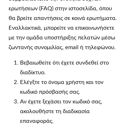
ερωτήσεων (FAQ) στην ιστοσελίδα, όπου
θα βρείτε απαντήσεις σε κοινά ερωτήματα.
Εναλλακτικά, μπορείτε να επικοινωνήσετε
με την ομάδα υποστήριξης πελατών μέσω
ζωντανής συνομιλίας, email ή τηλεφώνου.
Βεβαιωθείτε ότι έχετε συνδεθεί στο
διαδίκτυο.
Ελέγξτε το όνομα χρήστη και τον
κωδικό πρόσβασής σας.
Αν έχετε ξεχάσει τον κωδικό σας,
ακολουθήστε τη διαδικασία
επαναφοράς.