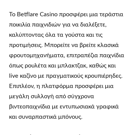
Το Betflare Casino προσφέρει μια τεράστια
ποικιλία παιχνιδιών για να διαλέξετε,
καλύπτοντας όλα τα γούστα και τις
προτιμήσεις. Μπορείτε να βρείτε κλασικά
φρουτομηχανήματα, επιτραπέζια παιχνίδια
όπως ρουλέτα και μπλακτζακ, καθώς και
live καζίνο με πραγματικούς κρουπιέρηδες.
Επιπλέον, η πλατφόρμα προσφέρει μια
μεγάλη συλλογή από σύγχρονα
βιντεοπαιχνίδια με εντυπωσιακά γραφικά
και συναρπαστικά μπόνους.