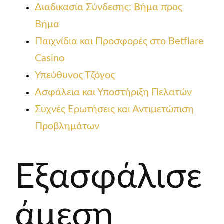
Διαδικασία Σύνδεσης: Βήμα προς
Βήμα
Παιχνίδια και Προσφορές στο Betflare
Casino
Υπεύθυνος Τζόγος
Ασφάλεια και Υποστήριξη Πελατών
Συχνές Ερωτήσεις και Αντιμετώπιση
Προβλημάτων
Εξασφάλισε
άμεση