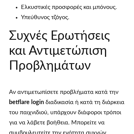
Ελκυστικές προσφορές και μπόνους.
Υπεύθυνος τζόγος.
Συχνές Ερωτήσεις
και Αντιμετώπιση
Προβλημάτων
Αν αντιμετωπίσετε προβλήματα κατά την
betflare login
διαδικασία ή κατά τη διάρκεια
του παιχνιδιού, υπάρχουν διάφοροι τρόποι
για να λάβετε βοήθεια. Μπορείτε να
συμβουλευτείτε την ενότητα συχνών