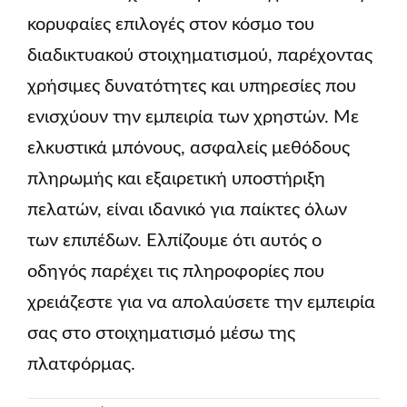
κορυφαίες επιλογές στον κόσμο του
διαδικτυακού στοιχηματισμού, παρέχοντας
χρήσιμες δυνατότητες και υπηρεσίες που
ενισχύουν την εμπειρία των χρηστών. Με
ελκυστικά μπόνους, ασφαλείς μεθόδους
πληρωμής και εξαιρετική υποστήριξη
πελατών, είναι ιδανικό για παίκτες όλων
των επιπέδων. Ελπίζουμε ότι αυτός ο
οδηγός παρέχει τις πληροφορίες που
χρειάζεστε για να απολαύσετε την εμπειρία
σας στο στοιχηματισμό μέσω της
πλατφόρμας.