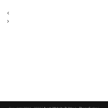
Неповторимый_драйв_и_poker
Şanslı_anlar_Mostbet_ilə_reallaşı
Essential_strategies_for_maximi