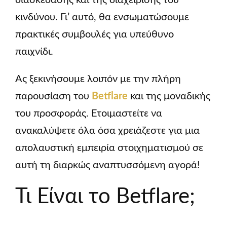
κινδύνου. Γι’ αυτό, θα ενσωματώσουμε
πρακτικές συμβουλές για υπεύθυνο
παιχνίδι.
Ας ξεκινήσουμε λοιπόν με την πλήρη
παρουσίαση του
Betflare
και της μοναδικής
του προσφοράς. Ετοιμαστείτε να
ανακαλύψετε όλα όσα χρειάζεστε για μια
απολαυστική εμπειρία στοιχηματισμού σε
αυτή τη διαρκώς αναπτυσσόμενη αγορά!
Τι Είναι το Betflare;