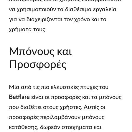
να χρησιμοποιούν τα διαθέσιμα εργαλεία
για να διαχειρίζονται τον χρόνο και τα
χρήματά τους.
Μπόνους και
Προσφορές
Μία από τις πιο ελκυστικές πτυχές του
Betflare
είναι οι προσφορές και τα μπόνους
που διαθέτει στους χρήστες. Αυτές οι
προσφορές περιλαμβάνουν μπόνους
κατάθεσης, δωρεάν στοιχήματα και