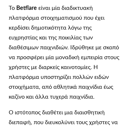
Το
Betflare
είναι μία διαδικτυακή
πλατφόρμα στοιχηματισμού που έχει
κερδίσει δημοτικότητα λόγω της
ευχρηστίας και της ποικιλίας των
διαθέσιμων παιχνιδιών. Ιδρύθηκε με σκοπό
να προσφέρει μία μοναδική εμπειρία στους
χρήστες με διαρκείς καινοτομίες. Η
πλατφόρμα υποστηρίζει πολλών ειδών
στοιχήματα, από αθλητικά παιχνίδια έως
καζίνο και άλλα τυχερά παιχνίδια.
Ο ιστότοπος διαθέτει μια διαισθητική
διεπαφή, που διευκολύνει τους χρήστες να