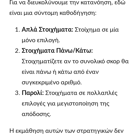
Για να διευκολύνουμε την κατανόηση, εδώ
είναι μια σύντομη καθοδήγηση:
Απλά Στοιχήματα:
Στοίχημα σε μία
μόνο επιλογή.
Στοιχήματα Πάνω/Κάτω:
Στοιχηματίζετε αν το συνολικό σκορ θα
είναι πάνω ή κάτω από έναν
συγκεκριμένο αριθμό.
Παρολί:
Στοιχήματα σε πολλαπλές
επιλογές για μεγιστοποίηση της
απόδοσης.
Η εκμάθηση αυτών των στρατηγικών δεν