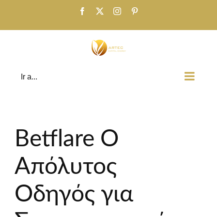
Saltar
Facebook
X
Instagram
Pinterest
al
contenido
Ir a...
Betflare Ο
Απόλυτος
Οδηγός για