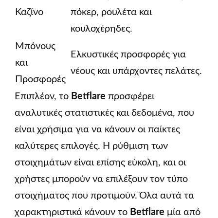
Καζίνο
πόκερ, ρουλέτα και
κουλοχέρηδες.
Μπόνους
Ελκυστικές προσφορές για
και
νέους και υπάρχοντες πελάτες.
Προσφορές
Επιπλέον, το
Betflare
προσφέρει
αναλυτικές στατιστικές και δεδομένα, που
είναι χρήσιμα για να κάνουν οι παίκτες
καλύτερες επιλογές. Η ρύθμιση των
στοιχημάτων είναι επίσης εύκολη, και οι
χρήστες μπορούν να επιλέξουν τον τύπο
στοιχήματος που προτιμούν. Όλα αυτά τα
χαρακτηριστικά κάνουν το
Betflare
μία από