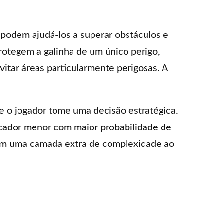
podem ajudá-los a superar obstáculos e
otegem a galinha de um único perigo,
itar áreas particularmente perigosas. A
 o jogador tome uma decisão estratégica.
icador menor com maior probabilidade de
nam uma camada extra de complexidade ao