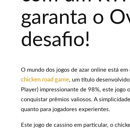
garanta o O
desafio!
O mundo dos jogos de azar online está em 
chicken road game
, um título desenvolvid
Player) impressionante de 98%, este jogo 
conquistar prêmios valiosos. A simplicidade
quanto para jogadores experientes.
Este jogo de cassino em particular, o chic