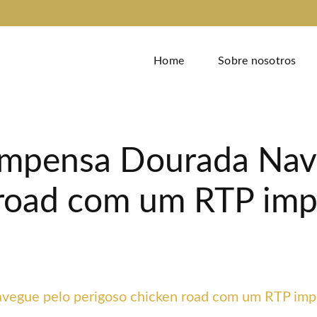
Home
Sobre nosotros
ompensa Dourada Nav
 road com um RTP imp
vegue pelo perigoso chicken road com um RTP imp