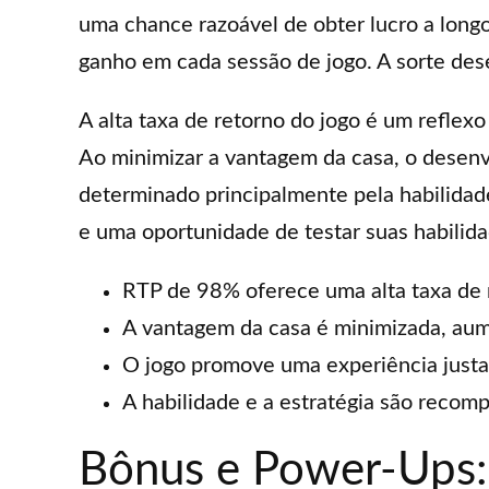
uma chance razoável de obter lucro a long
ganho em cada sessão de jogo. A sorte des
A alta taxa de retorno do jogo é um refle
Ao minimizar a vantagem da casa, o desenv
determinado principalmente pela habilidade
e uma oportunidade de testar suas habilid
RTP de 98% oferece uma alta taxa de 
A vantagem da casa é minimizada, au
O jogo promove uma experiência justa
A habilidade e a estratégia são recom
Bônus e Power-Ups: