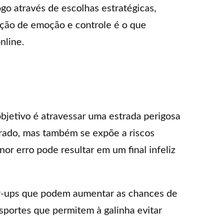
go através de escolhas estratégicas,
ção de emoção e controle é o que
nline.
objetivo é atravessar uma estrada perigosa
urado, mas também se expõe a riscos
r erro pode resultar em um final infeliz
wer-ups que podem aumentar as chances de
sportes que permitem à galinha evitar