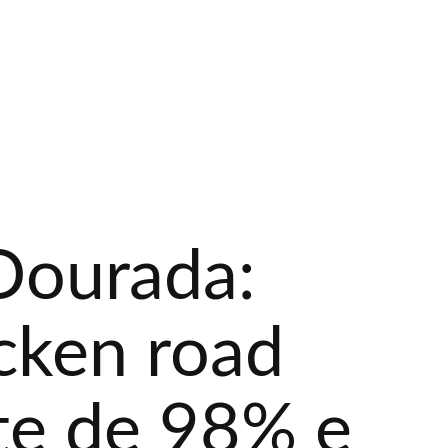
Dourada:
cken road
te de 98% e