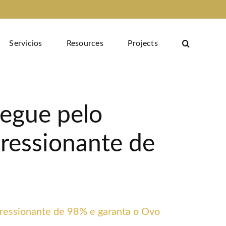
Servicios
Resources
Projects
egue pelo
ressionante de
ressionante de 98% e garanta o Ovo