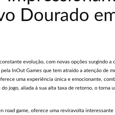
vo Dourado em 
constante evolução, com novas opções surgindo a c
o pela InOut Games que tem atraído a atenção de m
oferece uma experiência única e emocionante, comb
 do jogo, aliada à sua alta taxa de retorno, o torna 
ken road game, oferece uma reviravolta interessante 