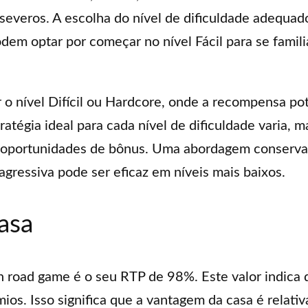
severos. A escolha do nível de dificuldade adequad
podem optar por começar no nível Fácil para se famil
o nível Difícil ou Hardcore, onde a recompensa pot
atégia ideal para cada nível de dificuldade varia, 
 oportunidades de bônus. Uma abordagem conservad
gressiva pode ser eficaz em níveis mais baixos.
asa
n road game é o seu RTP de 98%. Este valor indica
ios. Isso significa que a vantagem da casa é relat