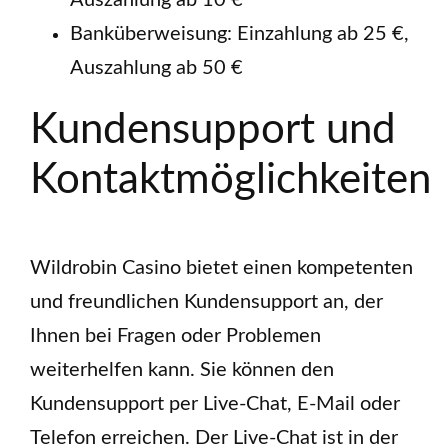
Banküberweisung: Einzahlung ab 25 €,
Auszahlung ab 50 €
Kundensupport und
Kontaktmöglichkeiten
Wildrobin Casino bietet einen kompetenten
und freundlichen Kundensupport an, der
Ihnen bei Fragen oder Problemen
weiterhelfen kann. Sie können den
Kundensupport per Live-Chat, E-Mail oder
Telefon erreichen. Der Live-Chat ist in der