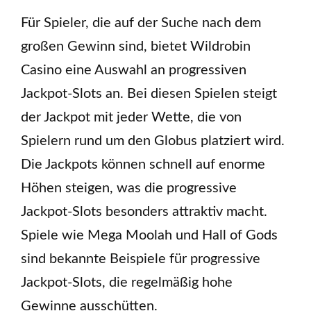
Für Spieler, die auf der Suche nach dem
großen Gewinn sind, bietet Wildrobin
Casino eine Auswahl an progressiven
Jackpot-Slots an. Bei diesen Spielen steigt
der Jackpot mit jeder Wette, die von
Spielern rund um den Globus platziert wird.
Die Jackpots können schnell auf enorme
Höhen steigen, was die progressive
Jackpot-Slots besonders attraktiv macht.
Spiele wie Mega Moolah und Hall of Gods
sind bekannte Beispiele für progressive
Jackpot-Slots, die regelmäßig hohe
Gewinne ausschütten.