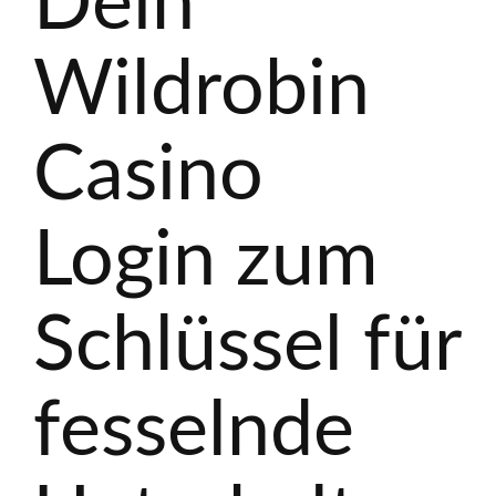
Dein
Wildrobin
Casino
Login zum
Schlüssel für
fesselnde