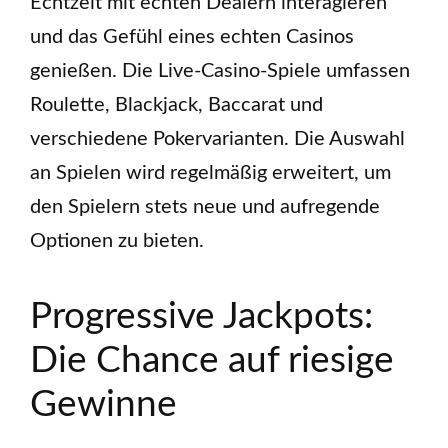
Echtzeit mit echten Dealern interagieren
und das Gefühl eines echten Casinos
genießen. Die Live-Casino-Spiele umfassen
Roulette, Blackjack, Baccarat und
verschiedene Pokervarianten. Die Auswahl
an Spielen wird regelmäßig erweitert, um
den Spielern stets neue und aufregende
Optionen zu bieten.
Progressive Jackpots:
Die Chance auf riesige
Gewinne