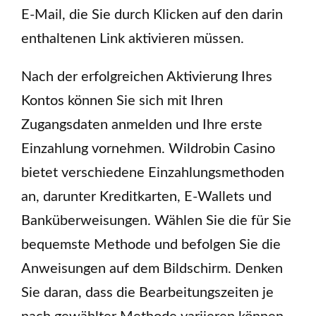
E-Mail, die Sie durch Klicken auf den darin
enthaltenen Link aktivieren müssen.
Nach der erfolgreichen Aktivierung Ihres
Kontos können Sie sich mit Ihren
Zugangsdaten anmelden und Ihre erste
Einzahlung vornehmen. Wildrobin Casino
bietet verschiedene Einzahlungsmethoden
an, darunter Kreditkarten, E-Wallets und
Banküberweisungen. Wählen Sie die für Sie
bequemste Methode und befolgen Sie die
Anweisungen auf dem Bildschirm. Denken
Sie daran, dass die Bearbeitungszeiten je