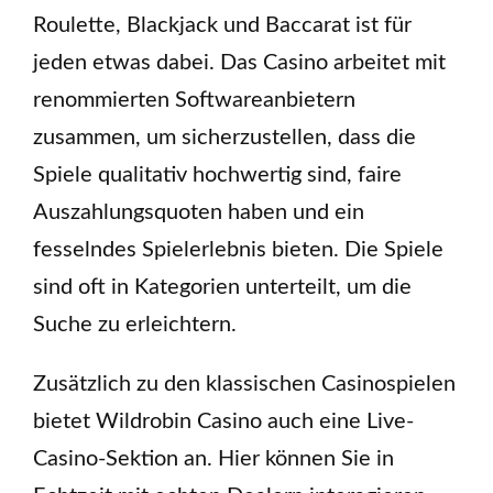
Roulette, Blackjack und Baccarat ist für
jeden etwas dabei. Das Casino arbeitet mit
renommierten Softwareanbietern
zusammen, um sicherzustellen, dass die
Spiele qualitativ hochwertig sind, faire
Auszahlungsquoten haben und ein
fesselndes Spielerlebnis bieten. Die Spiele
sind oft in Kategorien unterteilt, um die
Suche zu erleichtern.
Zusätzlich zu den klassischen Casinospielen
bietet Wildrobin Casino auch eine Live-
Casino-Sektion an. Hier können Sie in