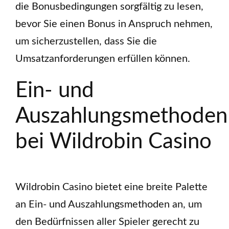
die Bonusbedingungen sorgfältig zu lesen,
bevor Sie einen Bonus in Anspruch nehmen,
um sicherzustellen, dass Sie die
Umsatzanforderungen erfüllen können.
Ein- und
Auszahlungsmethoden
bei Wildrobin Casino
Wildrobin Casino bietet eine breite Palette
an Ein- und Auszahlungsmethoden an, um
den Bedürfnissen aller Spieler gerecht zu