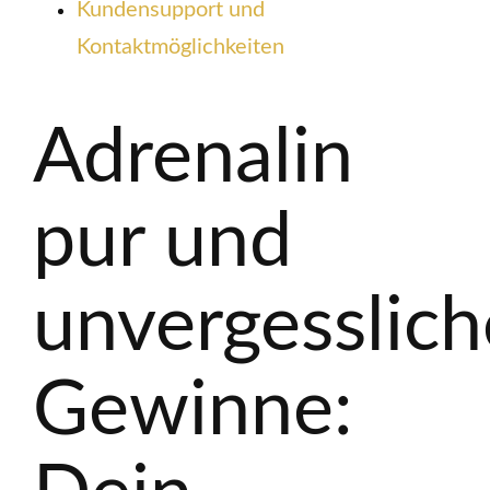
Kundensupport und
Kontaktmöglichkeiten
Adrenalin
pur und
unvergesslich
Gewinne: