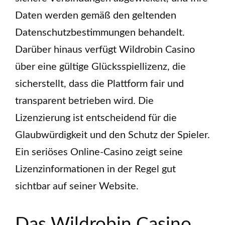
Daten werden gemäß den geltenden
Datenschutzbestimmungen behandelt.
Darüber hinaus verfügt Wildrobin Casino
über eine gültige Glücksspiellizenz, die
sicherstellt, dass die Plattform fair und
transparent betrieben wird. Die
Lizenzierung ist entscheidend für die
Glaubwürdigkeit und den Schutz der Spieler.
Ein seriöses Online-Casino zeigt seine
Lizenzinformationen in der Regel gut
sichtbar auf seiner Website.
Das Wildrobin Casino