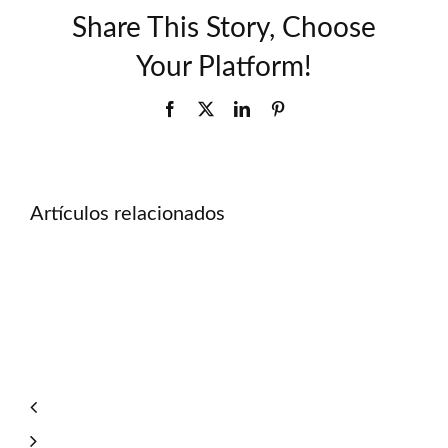
Share This Story, Choose
Your Platform!
Facebook
X
LinkedIn
Pinterest
Artículos relacionados
Неповторимый_драйв_и_poker