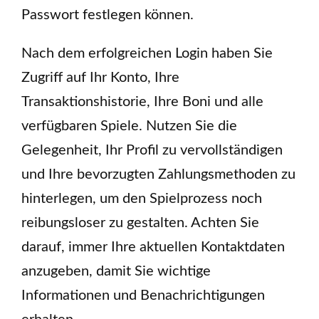
Passwort festlegen können.
Nach dem erfolgreichen Login haben Sie
Zugriff auf Ihr Konto, Ihre
Transaktionshistorie, Ihre Boni und alle
verfügbaren Spiele. Nutzen Sie die
Gelegenheit, Ihr Profil zu vervollständigen
und Ihre bevorzugten Zahlungsmethoden zu
hinterlegen, um den Spielprozess noch
reibungsloser zu gestalten. Achten Sie
darauf, immer Ihre aktuellen Kontaktdaten
anzugeben, damit Sie wichtige
Informationen und Benachrichtigungen