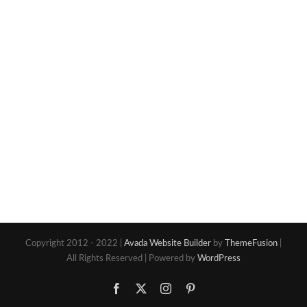
Şanslı_anlar_Mostbet_ilə_reallaşı
Essential_strategies_for_maximi
35517819
Oyun_dünyasının_renkli_yüzü_sw
Copyright 2012 - 2022 |
Avada Website Builder
by
ThemeFusion
|
All Rights Reserved | Powered by
WordPress
Facebook
X
Instagram
Pinterest