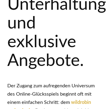
Unterhaltung
und
exklusive
Angebote.
Der Zugang zum aufregenden Universum
des Online-Glücksspiels beginnt oft mit
einem einfachen Schritt: dem
wildrobin