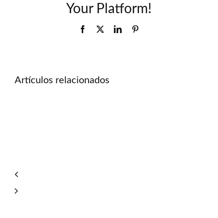
Your Platform!
Facebook
X
LinkedIn
Pinterest
Artículos relacionados
Vodka
онлайн
казино
бонусы
Vodka
и
онлайн
акции.1466
Kasino
казино