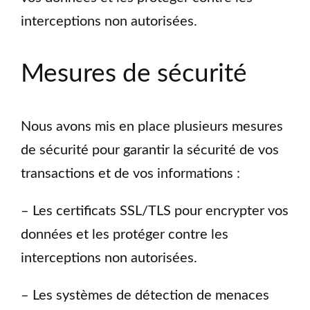
interceptions non autorisées.
Mesures de sécurité
Nous avons mis en place plusieurs mesures
de sécurité pour garantir la sécurité de vos
transactions et de vos informations :
– Les certificats SSL/TLS pour encrypter vos
données et les protéger contre les
interceptions non autorisées.
– Les systèmes de détection de menaces