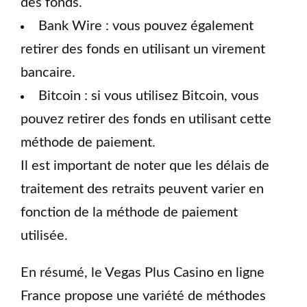
des fonds.
Bank Wire : vous pouvez également
retirer des fonds en utilisant un virement
bancaire.
Bitcoin : si vous utilisez Bitcoin, vous
pouvez retirer des fonds en utilisant cette
méthode de paiement.
Il est important de noter que les délais de
traitement des retraits peuvent varier en
fonction de la méthode de paiement
utilisée.
En résumé, le Vegas Plus Casino en ligne
France propose une variété de méthodes