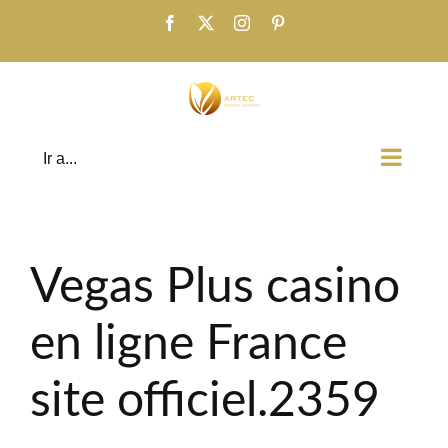
Saltar
Facebook
X
Instagram
Pinterest
al
contenido
Ir a...
Vegas Plus casino
en ligne France
site officiel.2359