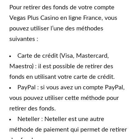
Pour retirer des fonds de votre compte
Vegas Plus Casino en ligne France, vous
pouvez utiliser l’une des méthodes
suivantes :
Carte de crédit (Visa, Mastercard,
Maestro) : il est possible de retirer des
fonds en utilisant votre carte de crédit.
PayPal : si vous avez un compte PayPal,
vous pouvez utiliser cette méthode pour
retirer des fonds.
Neteller : Neteller est une autre
méthode de paiement qui permet de retirer