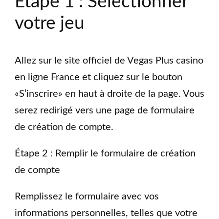
Étape 1 : Sélectionner
votre jeu
Allez sur le site officiel de Vegas Plus casino
en ligne France et cliquez sur le bouton
«S’inscrire» en haut à droite de la page. Vous
serez redirigé vers une page de formulaire
de création de compte.
Étape 2 : Remplir le formulaire de création
de compte
Remplissez le formulaire avec vos
informations personnelles, telles que votre