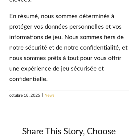
En résumé, nous sommes déterminés à
protéger vos données personnelles et vos
informations de jeu. Nous sommes fiers de
notre sécurité et de notre confidentialité, et
nous sommes prêts à tout pour vous offrir
une expérience de jeu sécurisée et
confidentielle.
octubre 18, 2025
|
News
Share This Story, Choose