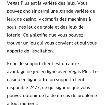
Vegas Plus est la variété des jeux. Vous
pouvez choisir parmi une grande variété de
jeux de casino, y compris des machines à
sous, des jeux de table et des jeux de
loterie. Cela signifie que vous pouvez
trouver un jeu qui vous convient et qui vous
apporte de l’excitation.
Enfin, le support client est un autre
avantage de jeu en ligne avec Vegas Plus. Le
casino en ligne offre un support client
disponible 24/7, ce qui signifie que vous
pouvez obtenir de l’aide en cas de problème
à tout moment.