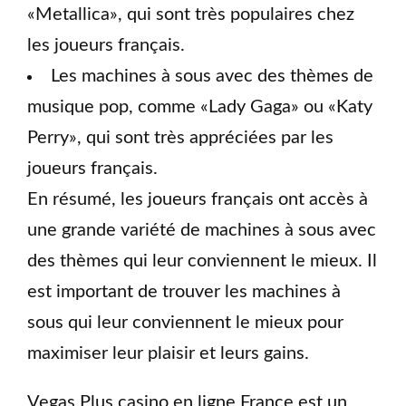
«Metallica», qui sont très populaires chez
les joueurs français.
Les machines à sous avec des thèmes de
musique pop, comme «Lady Gaga» ou «Katy
Perry», qui sont très appréciées par les
joueurs français.
En résumé, les joueurs français ont accès à
une grande variété de machines à sous avec
des thèmes qui leur conviennent le mieux. Il
est important de trouver les machines à
sous qui leur conviennent le mieux pour
maximiser leur plaisir et leurs gains.
Vegas Plus casino en ligne France est un