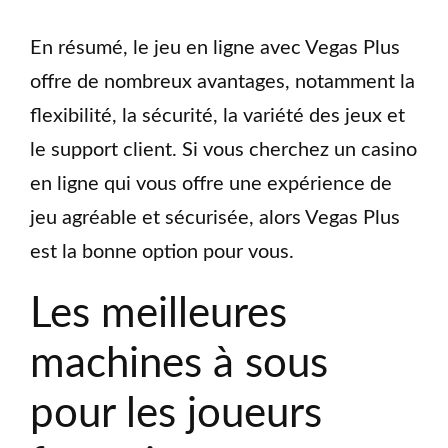
En résumé, le jeu en ligne avec Vegas Plus
offre de nombreux avantages, notamment la
flexibilité, la sécurité, la variété des jeux et
le support client. Si vous cherchez un casino
en ligne qui vous offre une expérience de
jeu agréable et sécurisée, alors Vegas Plus
est la bonne option pour vous.
Les meilleures
machines à sous
pour les joueurs