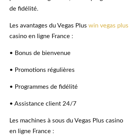
de fidélité.
Les avantages du Vegas Plus
win vegas plus
casino en ligne France :
• Bonus de bienvenue
• Promotions régulières
• Programmes de fidélité
• Assistance client 24/7
Les machines à sous du Vegas Plus casino
en ligne France :