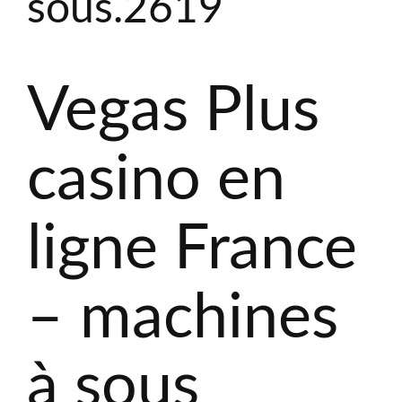
sous.2619
Vegas Plus
casino en
ligne France
– machines
à sous