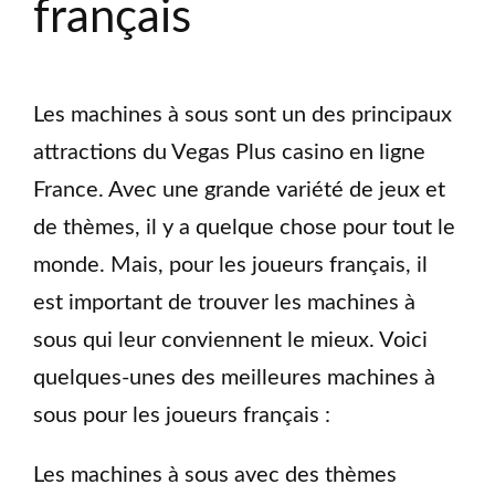
français
Les machines à sous sont un des principaux
attractions du Vegas Plus casino en ligne
France. Avec une grande variété de jeux et
de thèmes, il y a quelque chose pour tout le
monde. Mais, pour les joueurs français, il
est important de trouver les machines à
sous qui leur conviennent le mieux. Voici
quelques-unes des meilleures machines à
sous pour les joueurs français :
Les machines à sous avec des thèmes