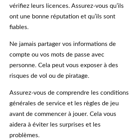
vérifiez leurs licences. Assurez-vous qu’ils
ont une bonne réputation et qu’ils sont
fiables.
Ne jamais partager vos informations de
compte ou vos mots de passe avec
personne. Cela peut vous exposer à des
risques de vol ou de piratage.
Assurez-vous de comprendre les conditions
générales de service et les règles de jeu
avant de commencer à jouer. Cela vous
aidera à éviter les surprises et les
problèmes.