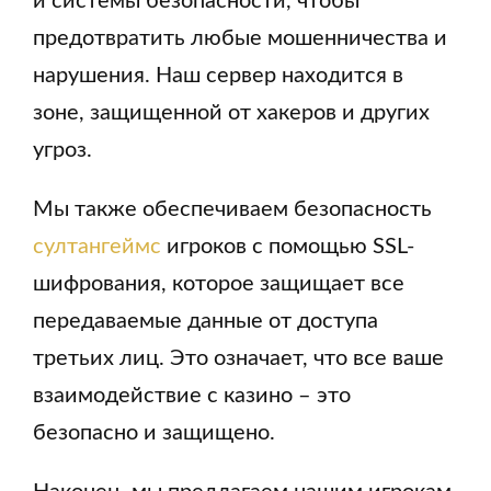
и системы безопасности, чтобы
предотвратить любые мошенничества и
нарушения. Наш сервер находится в
зоне, защищенной от хакеров и других
угроз.
Мы также обеспечиваем безопасность
султангеймс
игроков с помощью SSL-
шифрования, которое защищает все
передаваемые данные от доступа
третьих лиц. Это означает, что все ваше
взаимодействие с казино – это
безопасно и защищено.