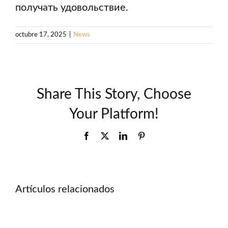
получать удовольствие.
octubre 17, 2025
|
News
Share This Story, Choose
Your Platform!
Facebook
X
LinkedIn
Pinterest
Artículos relacionados
Vodka
онлайн