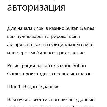
авторизация
Для начала игры в казино Sultan Games
вам нужно зарегистрироваться и
авторизоваться на официальном сайте
или через мобильное приложение.
Регистрация на сайте казино Sultan
Games происходит в несколько шагов:
Шаг 1: Введите данные
Вам нужно ввести свои личные данные,