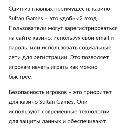
Один из главных преимуществ казино
Sultan Games – это удобный вход.
Пользователи могут зарегистрироваться
на сайте казино, используя свои email и
пароль, или использовать социальные
сети для регистрации. Это позволяет
игрокам начать играть как можно
быстрее.
Безопасность игроков – это приоритет
для казино Sultan Games. Они
используют современные технологии
для защиты данных и обеспечивают