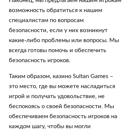
Наконец, мы предлагаем нашим игрокам
возможность обратиться к нашим
специалистам по вопросам
безопасности, если у них возникнут
какие-либо проблемы или вопросы. Мы
всегда готовы помочь и обеспечить
безопасность игроков.
Таким образом, казино Sultan Games –
это место, где вы можете насладиться
игрой и получать удовольствие, не
беспокоясь о своей безопасности. Мы
обеспечиваем безопасность игроков на
каждом шагу, чтобы вы могли