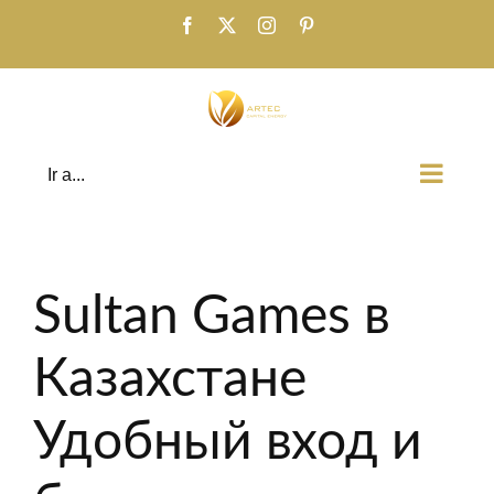
Saltar
Facebook
X
Instagram
Pinterest
al
contenido
Ir a...
Sultan Games в
Казахстане
Удобный вход и