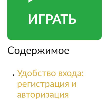
ИГРАТЬ
Содержимое
Удобство входа:
регистрация и
авторизация