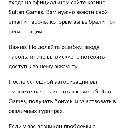
входа на официальном сайте казино
Sultan Games. Вам нужно ввести свой
email и пароль, которые вы выбрали при
регистрации.
Важно! Не делайте ошибку, вводя
пароль, иначе вы рискуете потерять
доступ к вашему аккаунту.
После успешной авторизации вы
сможете начать играть в казино Sultan
Games, получать бонусы и участвовать в
различных турнирах.
Если у вас возникли проблемы с