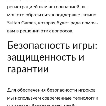
регистрацией или авторизацией, вы
можете обратиться к поддержке казино
Sultan Games, которая будет рада помочь
вам в решении этих вопросов.
Безопасность игры:
защищенность и
гарантии
Для обеспечения безопасности игроков
мы используем современные технологии