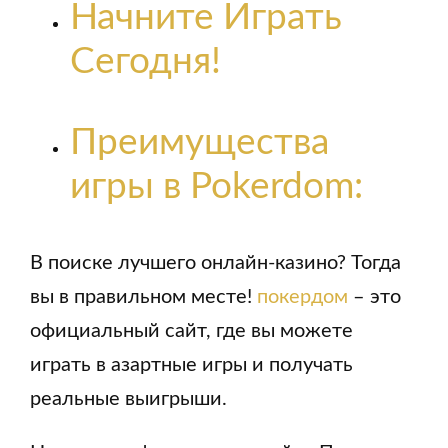
Начните Играть
Сегодня!
Преимущества
игры в Pokerdom:
В поиске лучшего онлайн-казино? Тогда
вы в правильном месте!
покердом
– это
официальный сайт, где вы можете
играть в азартные игры и получать
реальные выигрыши.