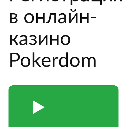
в онлайн-
казино
Pokerdom
▶️