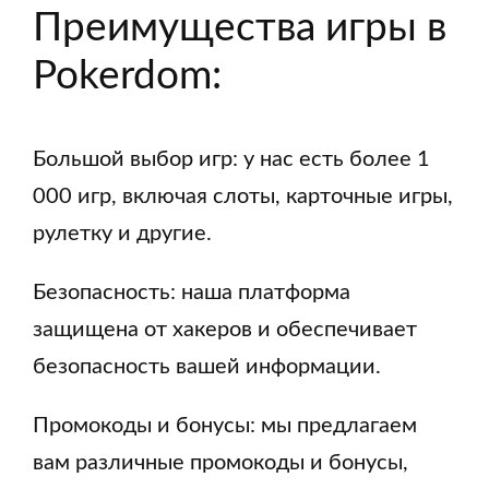
Преимущества игры в
Pokerdom:
Большой выбор игр: у нас есть более 1
000 игр, включая слоты, карточные игры,
рулетку и другие.
Безопасность: наша платформа
защищена от хакеров и обеспечивает
безопасность вашей информации.
Промокоды и бонусы: мы предлагаем
вам различные промокоды и бонусы,