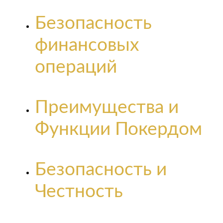
Безопасность
финансовых
операций
Преимущества и
Функции Покердом
Безопасность и
Честность