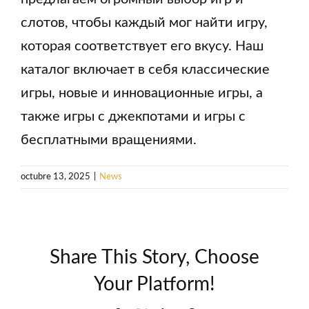
слотов, чтобы каждый мог найти игру,
которая соответствует его вкусу. Наш
каталог включает в себя классические
игры, новые и инновационные игры, а
также игры с джекпотами и игры с
бесплатными вращениями.
octubre 13, 2025
|
News
Share This Story, Choose
Your Platform!