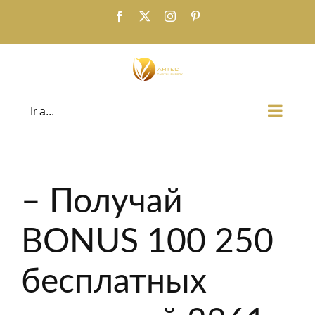
Saltar
Facebook
X
Instagram
Pinterest
al
contenido
Ir a...
– Получай
BONUS 100 250
бесплатных