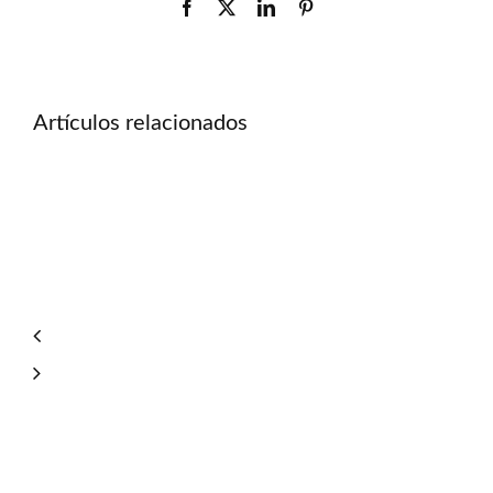
Facebook
X
LinkedIn
Pinterest
Artículos relacionados
Vodka
онлайн
казино
бонусы
Vodka
и
онлайн
акции.1466
Kasino
казино
Mostbet
безопасность
v
и