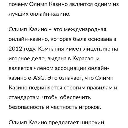
почему Олимп Казино является одним из
лучших онлайн-казино.
Олимп Казино – это международная
онлайн-казино, которая была основана в
2012 году. Компания имеет лицензию на
игорное дело, выдана в Курасао, и
является членом ассоциации онлайн-
казино e-ASG. Это означает, что Олимп
Казино подчиняется строгим правилам и
стандартам, чтобы обеспечить
безопасность и честность игроков.
Олимп Казино предлагает широкий