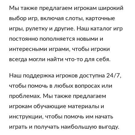
Мы также предлагаем игрокам широкий
выбор игр, включая слоты, карточные
игры, рулетку и другие. Наш каталог игр
постоянно пополняется новыми и
интересными играми, чтобы игроки
всегда могли найти что-то для себя.
Наш поддержка игроков доступна 24/7,
чтобы помочь в любых вопросах или
проблемах. Мы также предлагаем
игрокам обучающие материалы и
инструкции, чтобы помочь им начать
играть и получать наибольшую выгоду.