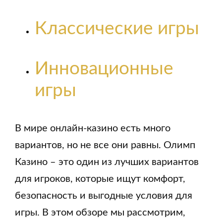
Классические игры
Инновационные
игры
В мире онлайн-казино есть много
вариантов, но не все они равны. Олимп
Казино – это один из лучших вариантов
для игроков, которые ищут комфорт,
безопасность и выгодные условия для
игры. В этом обзоре мы рассмотрим,