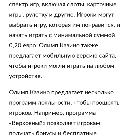
спектр игр, включая слоты, карточные
игры, рулетку и другие. Игроки могут
выбрать игру, которая им понравится, и
начать играть с минимальной суммой
0,20 евро. Олимп Казино также
предлагает мобильную версию сайта,
чтобы игроки могли играть на любом
устройстве.
Олимп Казино предлагает несколько
программ лояльности, чтобы поощрять
игроков. Например, программа
«Верховный» позволяет игрокам
получать бонусы и бесплатные