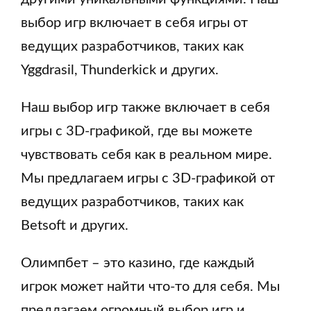
выбор игр включает в себя игры от
ведущих разработчиков, таких как
Yggdrasil, Thunderkick и других.
Наш выбор игр также включает в себя
игры с 3D-графикой, где вы можете
чувствовать себя как в реальном мире.
Мы предлагаем игры с 3D-графикой от
ведущих разработчиков, таких как
Betsoft и других.
Олимпбет – это казино, где каждый
игрок может найти что-то для себя. Мы
предлагаем огромный выбор игр и