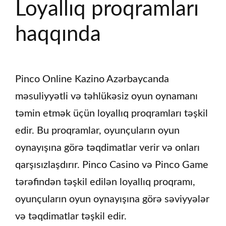
Loyallıq proqramları
haqqında
Pinco Online Kazino Azərbaycanda
məsuliyyətli və təhlükəsiz oyun oynamanı
təmin etmək üçün loyallıq proqramları təşkil
edir. Bu proqramlar, oyunçuların oyun
oynayışına görə təqdimatlar verir və onları
qarşısızlaşdırır. Pinco Casino və Pinco Game
tərəfindən təşkil edilən loyallıq proqramı,
oyunçuların oyun oynayışına görə səviyyələr
və təqdimatlar təşkil edir.