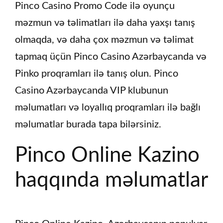
Pinco Casino Promo Code ilə oyunçu
məzmun və təlimatları ilə daha yaxşı tanış
olmaqda, və daha çox məzmun və təlimat
tapmaq üçün Pinco Casino Azərbaycanda və
Pinko proqramları ilə tanış olun. Pinco
Casino Azərbaycanda VIP klubunun
məlumatları və loyallıq proqramları ilə bağlı
məlumatlar burada tapa bilərsiniz.
Pinco Online Kazino
haqqında məlumatlar