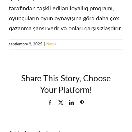
tərəfindən təşkil edilən loyallıq proqramı,
oyunçuların oyun oynayışına görə daha çox
qazanma şansı verir və onları qarşısızlaşdırır.
septiembre 9, 2025
|
News
Share This Story, Choose
Your Platform!
Facebook
X
LinkedIn
Pinterest