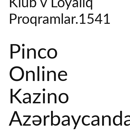
Klub v Loyallq
Proqramlar.1541
Pinco
Online
Kazino
Azərbaycand