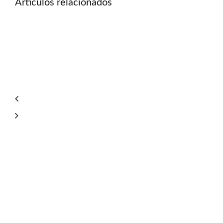
Artículos relacionados
Vodka
онлайн
казино
бонусы
Vodka
и
онлайн
акции.1466
Kasino
казино
Mostbet
безопасность
v
и
Chicken
esk
лицензия.1717
Road
republice
spel
zpsoby