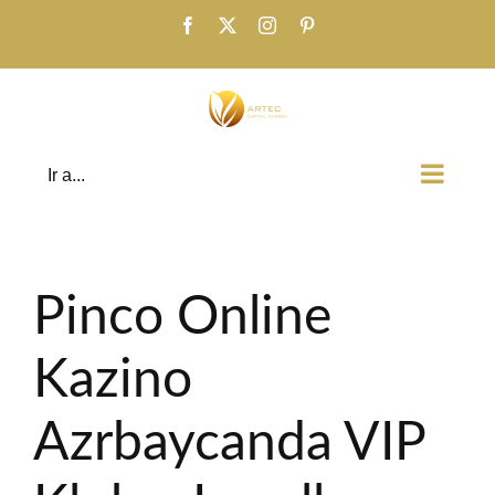
Saltar
Facebook
X
Instagram
Pinterest
al
contenido
Ir a...
Pinco Online
Kazino
Azrbaycanda VIP