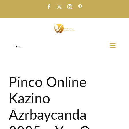
Saltar
Facebook
X
Instagram
Pinterest
al
contenido
Ir a...
Pinco Online
Kazino
Azrbaycanda