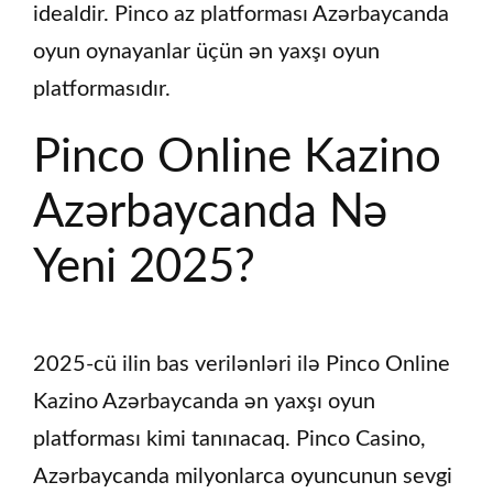
idealdir. Pinco az platforması Azərbaycanda
oyun oynayanlar üçün ən yaxşı oyun
platformasıdır.
Pinco Online Kazino
Azərbaycanda Nə
Yeni 2025?
2025-cü ilin bas verilənləri ilə Pinco Online
Kazino Azərbaycanda ən yaxşı oyun
platforması kimi tanınacaq. Pinco Casino,
Azərbaycanda milyonlarca oyuncunun sevgi