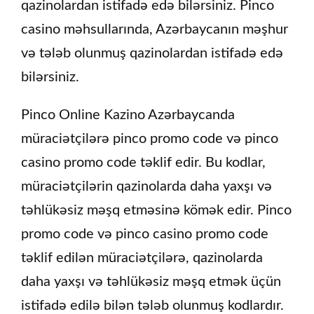
qazinolardan istifadə edə bilərsiniz. Pinco
casino məhsullarında, Azərbaycanın məşhur
və tələb olunmuş qazinolardan istifadə edə
bilərsiniz.
Pinco Online Kazino Azərbaycanda
müraciətçilərə pinco promo code və pinco
casino promo code təklif edir. Bu kodlar,
müraciətçilərin qazinolarda daha yaxşı və
təhlükəsiz məşq etməsinə kömək edir. Pinco
promo code və pinco casino promo code
təklif edilən müraciətçilərə, qazinolarda
daha yaxşı və təhlükəsiz məşq etmək üçün
istifadə edilə bilən tələb olunmuş kodlardır.