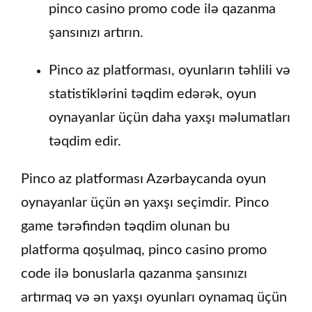
pinco casino promo code ilə qazanma
şansınızı artırın.
Pinco az platforması, oyunların təhlili və
statistiklərini təqdim edərək, oyun
oynayanlar üçün daha yaxşı məlumatları
təqdim edir.
Pinco az platforması Azərbaycanda oyun
oynayanlar üçün ən yaxşı seçimdir. Pinco
game tərəfindən təqdim olunan bu
platforma qoşulmaq, pinco casino promo
code ilə bonuslarla qazanma şansınızı
artırmaq və ən yaxşı oyunları oynamaq üçün