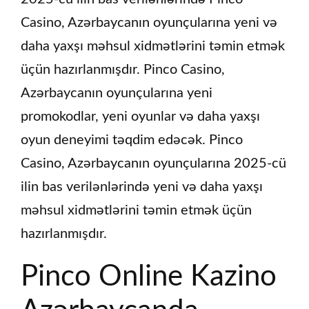
Casino, Azərbaycanın oyunçularına yeni və
daha yaxşı məhsul xidmətlərini təmin etmək
üçün hazırlanmışdır. Pinco Casino,
Azərbaycanın oyunçularına yeni
promokodlar, yeni oyunlar və daha yaxşı
oyun deneyimi təqdim edəcək. Pinco
Casino, Azərbaycanın oyunçularına 2025-cü
ilin bas verilənlərində yeni və daha yaxşı
məhsul xidmətlərini təmin etmək üçün
hazırlanmışdır.
Pinco Online Kazino