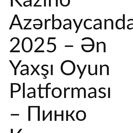
Kazino
Azərbaycand
2025 – Ən
Yaxşı Oyun
Platforması
– Пинко