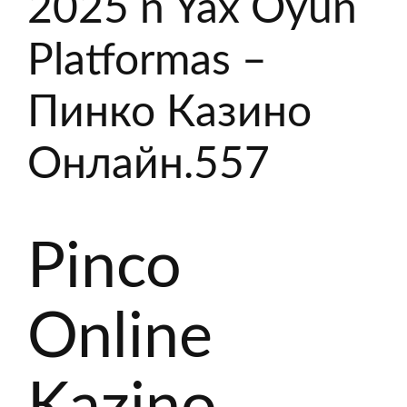
2025 n Yax Oyun
Platformas –
Пинко Казино
Онлайн.557
Pinco
Online