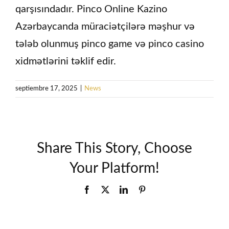
qarşısındadır. Pinco Online Kazino
Azərbaycanda müraciətçilərə məşhur və
tələb olunmuş pinco game və pinco casino
xidmətlərini təklif edir.
septiembre 17, 2025
|
News
Share This Story, Choose
Your Platform!
Facebook
X
LinkedIn
Pinterest