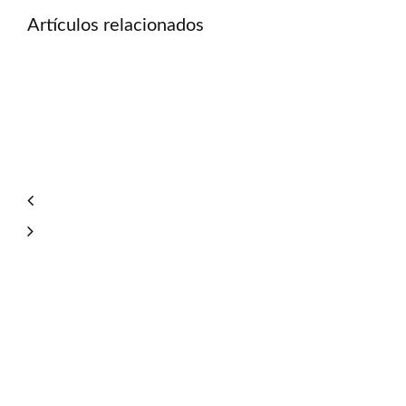
Artículos relacionados
Vodka
онлайн
казино
бонусы
Vodka
и
онлайн
акции.1466
Kasino
казино
Mostbet
безопасность
v
и
Chicken
esk
лицензия.1717
Road
republice
spel