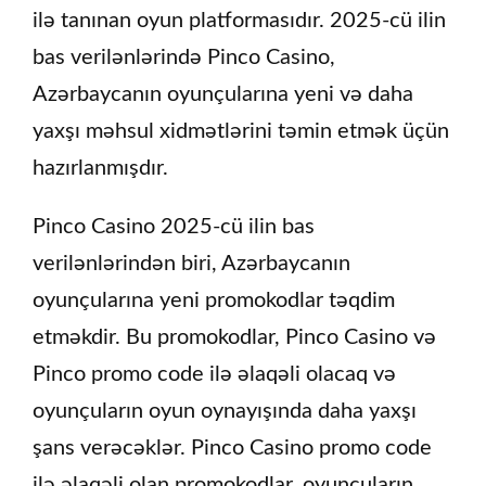
ilə tanınan oyun platformasıdır. 2025-cü ilin
bas verilənlərində Pinco Casino,
Azərbaycanın oyunçularına yeni və daha
yaxşı məhsul xidmətlərini təmin etmək üçün
hazırlanmışdır.
Pinco Casino 2025-cü ilin bas
verilənlərindən biri, Azərbaycanın
oyunçularına yeni promokodlar təqdim
etməkdir. Bu promokodlar, Pinco Casino və
Pinco promo code ilə əlaqəli olacaq və
oyunçuların oyun oynayışında daha yaxşı
şans verəcəklər. Pinco Casino promo code
ilə əlaqəli olan promokodlar, oyunçuların