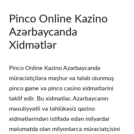
Pinco Online Kazino
Azərbaycanda
Xidmətlər
Pinco Online Kazino Azərbaycanda
müraciətçilərə məşhur və tələb olunmuş
pinco game və pinco casino xidmətlərini
təklif edir. Bu xidmətlər, Azərbaycanın
məsuliyyətli və təhlükəsiz qazino
xidmətlərindən istifadə edən milyardar
məlumatda olan milyonlarca müraciətçisini