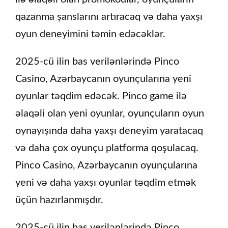
qazanma şanslarını artıracaq və daha yaxşı
oyun deneyimini təmin edəcəklər.
2025-cü ilin bas verilənlərində Pinco
Casino, Azərbaycanın oyunçularına yeni
oyunlar təqdim edəcək. Pinco game ilə
əlaqəli olan yeni oyunlar, oyunçuların oyun
oynayışında daha yaxşı deneyim yaratacaq
və daha çox oyunçu platforma qoşulacaq.
Pinco Casino, Azərbaycanın oyunçularına
yeni və daha yaxşı oyunlar təqdim etmək
üçün hazırlanmışdır.
2025-cü ilin bas verilənlərində Pinco