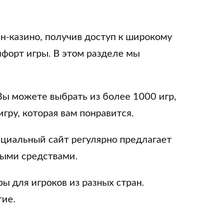
йн-казино, получив доступ к широкому
мфорт игры. В этом разделе мы
Вы можете выбрать из более 1000 игр,
игру, которая вам понравится.
ициальный сайт регулярно предлагает
ными средствами.
 для игроков из разных стран.
гие.