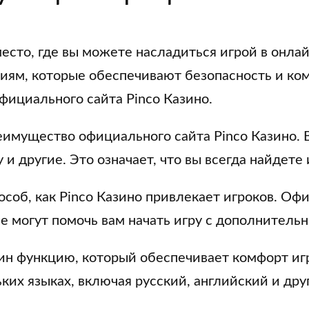
есто, где вы можете насладиться игрой в онла
циям, которые обеспечивают безопасность и ко
ициального сайта Pinco Казино.
еимущество официального сайта Pinco Казино. 
и другие. Это означает, что вы всегда найдете 
соб, как Pinco Казино привлекает игроков. Оф
е могут помочь вам начать игру с дополнитель
н функцию, который обеспечивает комфорт игры
их языках, включая русский, английский и дру