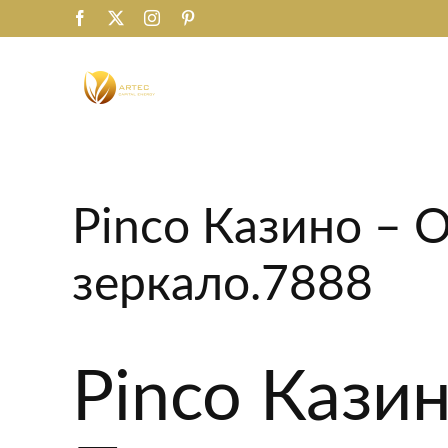
Saltar
Facebook
X
Instagram
Pinterest
al
contenido
Pinco Казино – 
зеркало.7888
Pinco Кази