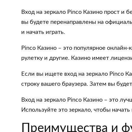
Вход на зеркало Pinco Казино прост и б
вы будете перенаправлены на официальн
и начать играть.
Pinco Казино – это популярное онлайн-к
рулетку и другие. Казино имеет лицен
Если вы ищете вход на зеркало Pinco Ка
строку вашего браузера. Затем вы буде
Вход на зеркало Pinco Казино – это лу
Используйте это зеркало, чтобы начать 
Преимущества и фу