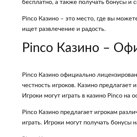
бесплатно, а также получать бонусы и с
Pinco Казино – это место, где вы может
ищет развлечение и радость.
Pinco Казино – Оф
Pinco Казино официально лицензирован
честность игроков. Казино предлагает и
Игроки могут играть в казино Pinco на
Pinco Казино предлагает игрокам разли
играть. Игроки могут получать бонусы 