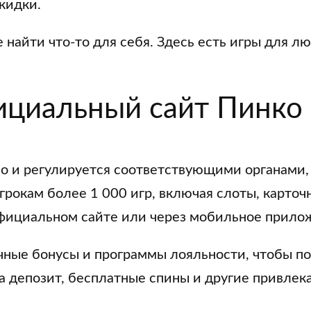
кидки.
е найти что-то для себя. Здесь есть игры для лю
ициальный сайт Пинко
о и регулируется соответствующими органами, 
грокам более 1 000 игр, включая слоты, карточн
 официальном сайте или через мобильное прило
чные бонусы и программы лояльности, чтобы по
на депозит, бесплатные спины и другие привле