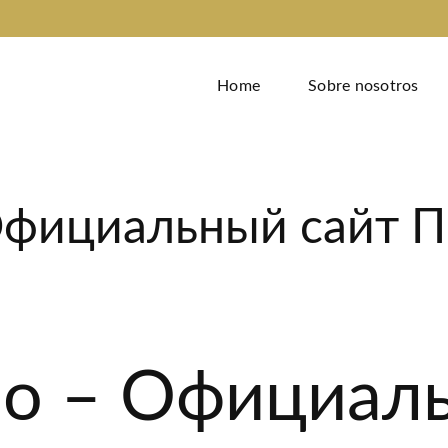
Home
Sobre nosotros
Официальный сайт П
но – Официал