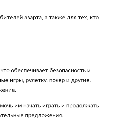
бителей азарта, а также для тех, кто
что обеспечивает безопасность и
ые игры, рулетку, покер и другие.
жение.
мочь им начать играть и продолжать
кательные предложения.