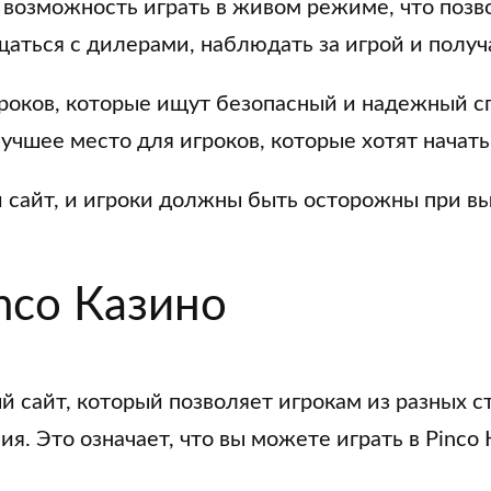
 возможность играть в живом режиме, что позво
аться с дилерами, наблюдать за игрой и получ
гроков, которые ищут безопасный и надежный сп
учшее место для игроков, которые хотят начать
 сайт, и игроки должны быть осторожны при вы
nco Казино
 сайт, который позволяет игрокам из разных ст
я. Это означает, что вы можете играть в Pinco 