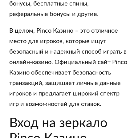
бонусы, бесплатные спины,
реферальные бонусы и другие.
В целом, Pinco Казино – это отличное
место для игроков, которые ищут
безопасный и надежный способ играть в
онлайн-казино. Официальный сайт Pinco
Казино обеспечивает безопасность
транзакций, защищает личные данные
игроков и предлагает широкий спектр
игр и возможностей для ставок.
Вход на зеркало