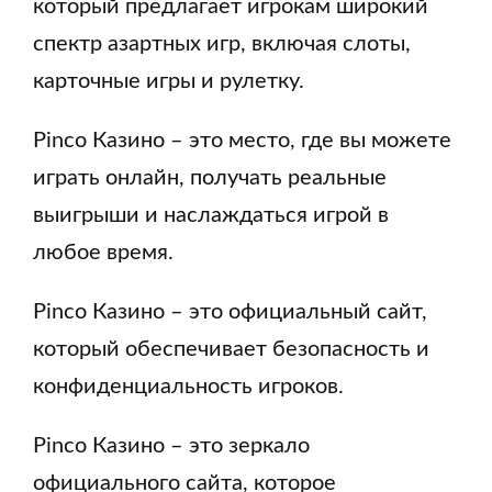
который предлагает игрокам широкий
спектр азартных игр, включая слоты,
карточные игры и рулетку.
Pinco Казино – это место, где вы можете
играть онлайн, получать реальные
выигрыши и наслаждаться игрой в
любое время.
Pinco Казино – это официальный сайт,
который обеспечивает безопасность и
конфиденциальность игроков.
Pinco Казино – это зеркало
официального сайта, которое