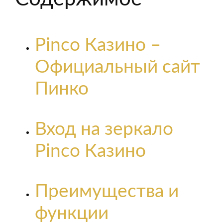
Pinco Казино –
Официальный сайт
Пинко
Вход на зеркало
Pinco Казино
Преимущества и
функции