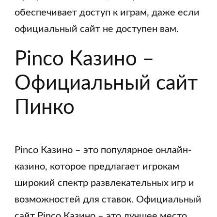
обеспечивает доступ к играм, даже если
официальный сайт не доступен вам.
Pinco Казино –
Официальный сайт
Пинко
Pinco Казино – это популярное онлайн-
казино, которое предлагает игрокам
широкий спектр развлекательных игр и
возможностей для ставок. Официальный
сайт Pinco Казино – это лучшее место