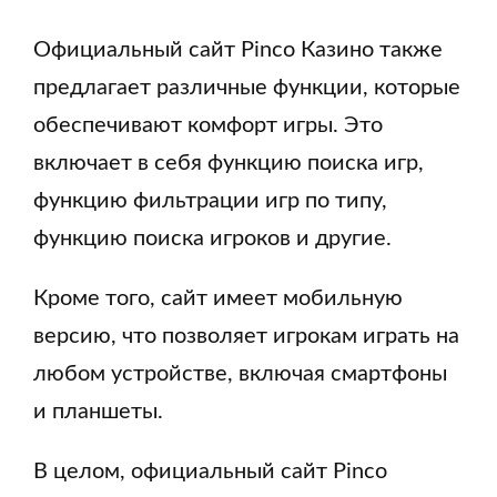
Официальный сайт Pinco Казино также
предлагает различные функции, которые
обеспечивают комфорт игры. Это
включает в себя функцию поиска игр,
функцию фильтрации игр по типу,
функцию поиска игроков и другие.
Кроме того, сайт имеет мобильную
версию, что позволяет игрокам играть на
любом устройстве, включая смартфоны
и планшеты.
В целом, официальный сайт Pinco