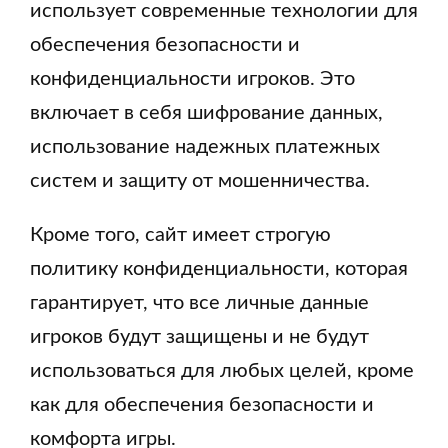
использует современные технологии для
обеспечения безопасности и
конфиденциальности игроков. Это
включает в себя шифрование данных,
использование надежных платежных
систем и защиту от мошенничества.
Кроме того, сайт имеет строгую
политику конфиденциальности, которая
гарантирует, что все личные данные
игроков будут защищены и не будут
использоваться для любых целей, кроме
как для обеспечения безопасности и
комфорта игры.