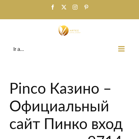
Saltar
Facebook
X
Instagram
Pinterest
al
contenido
Ir a...
Pinco Казино –
Официальный
сайт Пинко вход