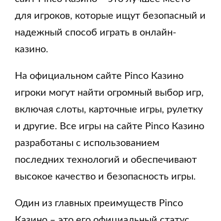
для игроков, которые ищут безопасный и
надежный способ играть в онлайн-
казино.
На официальном сайте Pinco Казино
игроки могут найти огромный выбор игр,
включая слоты, карточные игры, рулетку
и другие. Все игры на сайте Pinco Казино
разработаны с использованием
последних технологий и обеспечивают
высокое качество и безопасность игры.
Один из главных преимуществ Pinco
Казино – это его официальный статус.