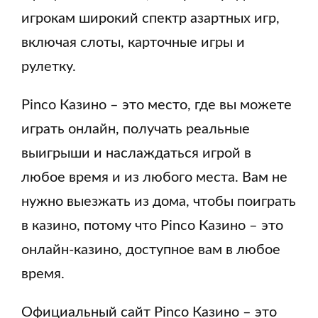
игрокам широкий спектр азартных игр,
включая слоты, карточные игры и
рулетку.
Pinco Казино – это место, где вы можете
играть онлайн, получать реальные
выигрыши и наслаждаться игрой в
любое время и из любого места. Вам не
нужно выезжать из дома, чтобы поиграть
в казино, потому что Pinco Казино – это
онлайн-казино, доступное вам в любое
время.
Официальный сайт Pinco Казино – это