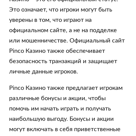
Это означает, что игроки могут быть
уверены в том, что играют на
официальном сайте, а не на подделке
или мошенничестве. Официальный сайт
Pinco Казино также обеспечивает
безопасность транзакций и защищает
личные данные игроков.
Pinco Казино также предлагает игрокам
различные бонусы и акции, чтобы
помочь им начать играть и получать
наибольшую выгоду. Бонусы и акции
могут включать в себя приветственные