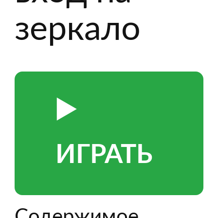
зеркало
▶️
ИГРАТЬ
Содержимое