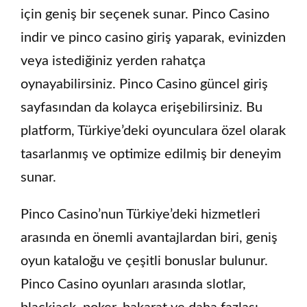
için geniş bir seçenek sunar. Pinco Casino
indir ve pinco casino giriş yaparak, evinizden
veya istediğiniz yerden rahatça
oynayabilirsiniz. Pinco Casino güncel giriş
sayfasından da kolayca erişebilirsiniz. Bu
platform, Türkiye’deki oyunculara özel olarak
tasarlanmış ve optimize edilmiş bir deneyim
sunar.
Pinco Casino’nun Türkiye’deki hizmetleri
arasında en önemli avantajlardan biri, geniş
oyun kataloğu ve çeşitli bonuslar bulunur.
Pinco Casino oyunları arasında slotlar,