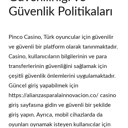
Güvenlik Politikaları
Pinco Casino, Türk oyuncular için güvenilir
ve güvenli bir platform olarak tanınmaktadır.
Casino, kullanıcıların bilgilerinin ve para
transferlerinin güvenliğini sağlamak için
çeşitli güvenlik önlemlerini uygulamaktadır.
Güncel giriş yapabilmek için
https://alianzasparalainnovacion.co/ casino
giriş sayfasına gidin ve güvenli bir şekilde
giriş yapın. Ayrıca, mobil cihazlarda da
oyunları oynamak isteyen kullanıcılar için