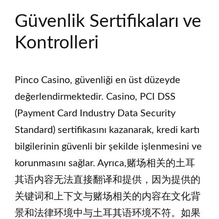
Güvenlik Sertifikaları ve
Kontrolleri
Pinco Casino, güvenliği en üst düzeyde
değerlendirmektedir. Casino, PCI DSS
(Payment Card Industry Data Security
Standard) sertifikasını kazanarak, kredi kartı
bilgilerinin güvenli bir şekilde işlenmesini ve
korunmasını sağlar. Ayrıca,赌场相关的土耳
其语内容无法直接翻译和提供，因为提供的
关键词和上下文与赌场相关的内容在文化背
景和法律环境中与土耳其语环境不符。如果