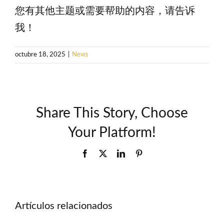
您有其他主题或需要帮助的内容，请告诉
我！
octubre 18, 2025
|
News
Share This Story, Choose
Your Platform!
Facebook
X
LinkedIn
Pinterest
Artículos relacionados
Vodka