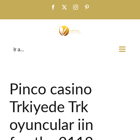
Saltar
Facebook
X
Instagram
Pinterest
al
contenido
Ir a...
Pinco casino
Trkiyede Trk
oyuncular iin