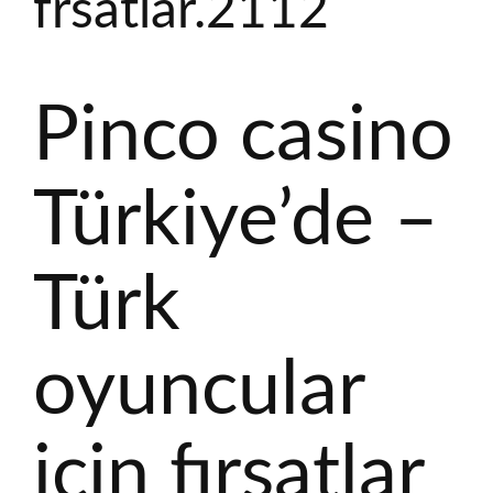
frsatlar.2112
Pinco casino
Türkiye’de –
Türk
oyuncular
için fırsatlar