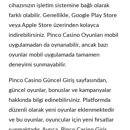
cihazınızın işletim sistemine bağlı olarak
farklı olabilir. Genellikle, Google Play Store
veya Apple Store üzerinden kolayca
indirebilirsiniz. Pinco Casino Oyunları mobil
uygulamadan da oynanabilir, ancak bazı
oyunlar mobil uygulamada tamamen
deneyimi sunmayabilir.
Pinco Casino Güncel Giriş sayfasından,
güncel oyunlar, bonuslar ve kampanyalar
hakkında bilgi edinebilirsiniz. Platformda
düzenli olarak yeni oyunlar eklenmektedir
ve bu oyunlar, oyuncular için yeni fırsatlar
sunmaktadır. Ayrıca, Pinco Casino Giriş