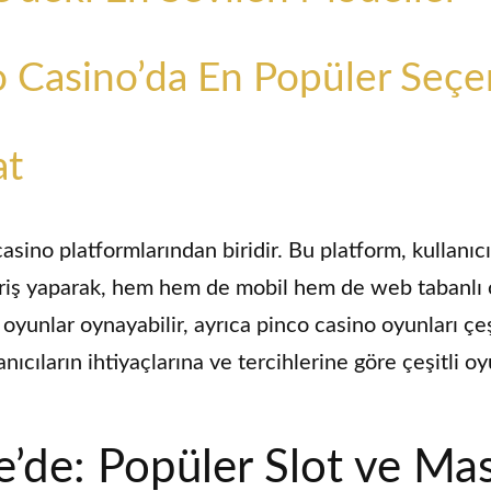
o Casino’da En Popüler Seçe
at
sino platformlarından biridir. Bu platform, kullanıcıl
iriş yaparak, hem hem de mobil hem de web tabanlı o
unlar oynayabilir, ayrıca pinco casino oyunları çeşit
nıcıların ihtiyaçlarına ve tercihlerine göre çeşitli o
e’de: Popüler Slot ve Ma