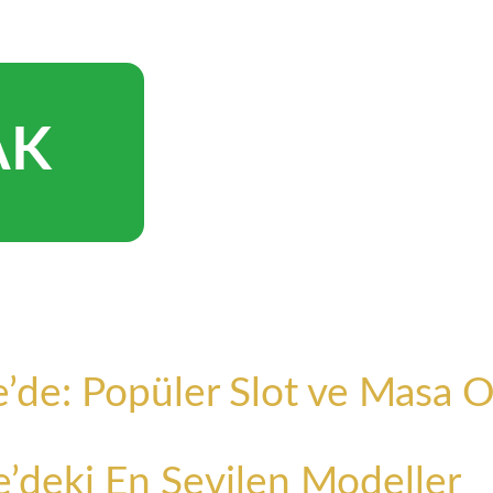
AK
’de: Popüler Slot ve Masa O
ye’deki En Sevilen Modeller