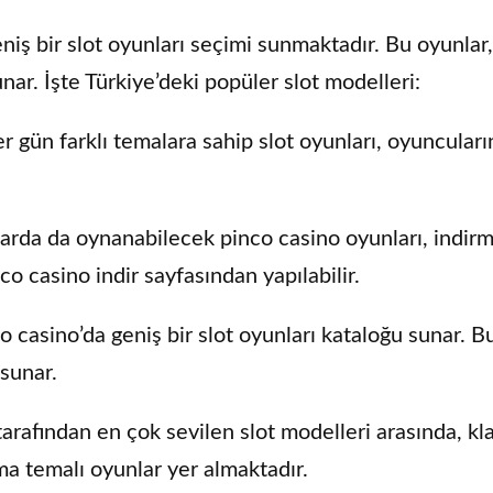
niş bir slot oyunları seçimi sunmaktadır. Bu oyunlar,
ar. İşte Türkiye’deki popüler slot modelleri:
 gün farklı temalara sahip slot oyunları, oyuncuların
larda da oynanabilecek pinco casino oyunları, indirm
o casino indir sayfasından yapılabilir.
 casino’da geniş bir slot oyunları kataloğu sunar. Bu
sunar.
arafından en çok sevilen slot modelleri arasında, kl
ma temalı oyunlar yer almaktadır.