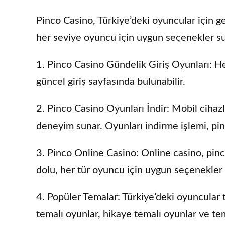
Pinco Casino, Türkiye’deki oyuncular için ge
her seviye oyuncu için uygun seçenekler sun
1. Pinco Casino Gündelik Giriş Oyunları: Her
güncel giriş sayfasında bulunabilir.
2. Pinco Casino Oyunları İndir: Mobil cihaz
deneyim sunar. Oyunları indirme işlemi, pinc
3. Pinco Online Casino: Online casino, pinco
dolu, her tür oyuncu için uygun seçenekler 
4. Popüler Temalar: Türkiye’deki oyuncular t
temalı oyunlar, hikaye temalı oyunlar ve te