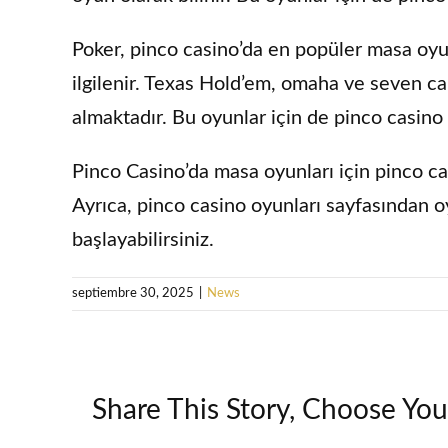
Poker, pinco casino’da en popüler masa oyun
ilgilenir. Texas Hold’em, omaha ve seven car
almaktadır. Bu oyunlar için de pinco casino gi
Pinco Casino’da masa oyunları için pinco cas
Ayrıca, pinco casino oyunları sayfasından o
başlayabilirsiniz.
septiembre 30, 2025
|
News
Share This Story, Choose You