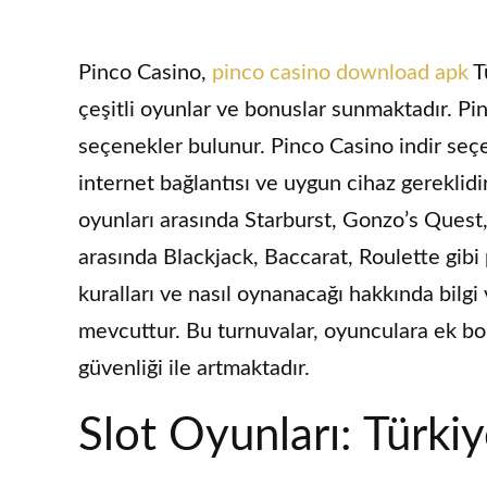
Pinco Casino,
pinco casino download apk
T
çeşitli oyunlar ve bonuslar sunmaktadır. Pin
seçenekler bulunur. Pinco Casino indir seçe
internet bağlantısı ve uygun cihaz gereklidi
oyunları arasında Starburst, Gonzo’s Quest,
arasında Blackjack, Baccarat, Roulette gibi
kuralları ve nasıl oynanacağı hakkında bilgi
mevcuttur. Bu turnuvalar, oyunculara ek bon
güvenliği ile artmaktadır.
Slot Oyunları: Türki