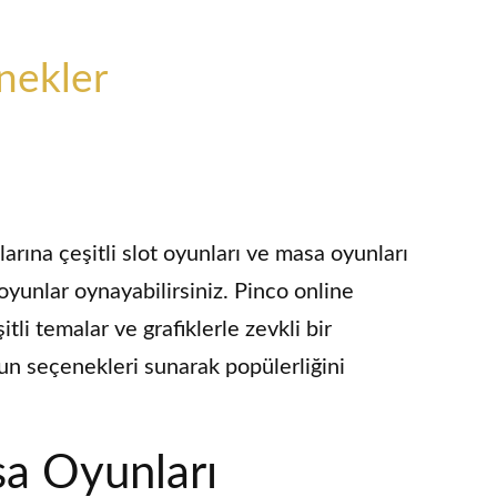
nekler
arına çeşitli slot oyunları ve masa oyunları
yunlar oynayabilirsiniz. Pinco online
li temalar ve grafiklerle zevkli bir
yun seçenekleri sunarak popülerliğini
sa Oyunları