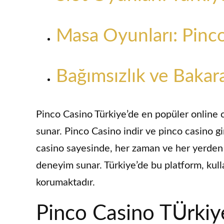
Masa Oyunları: Pinc
Bağımsızlık ve Bakar
Pinco Casino Türkiye’de en popüler online ca
sunar. Pinco Casino indir ve pinco casino g
casino sayesinde, her zaman ve her yerden oy
deneyim sunar. Türkiye’de bu platform, kulla
korumaktadır.
Pinco Casino TÜrkiy