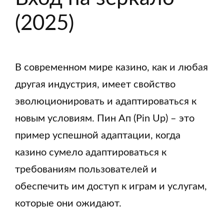
(2025)
В современном мире казино, как и любая
другая индустрия, имеет свойство
эволюционировать и адаптироваться к
новым условиям. Пин Ап (Pin Up) – это
пример успешной адаптации, когда
казино сумело адаптироваться к
требованиям пользователей и
обеспечить им доступ к играм и услугам,
которые они ожидают.