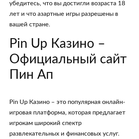
убедитесь, что вы достигли возраста 18
лет и что азартные игры разрешены в
вашей стране.
Pin Up Казино –
Официальный сайт
Пин Ап
Pin Up Казино – это популярная онлайн-
игровая платформа, которая предлагает
игрокам широкий спектр
развлекательных и финансовых услуг.