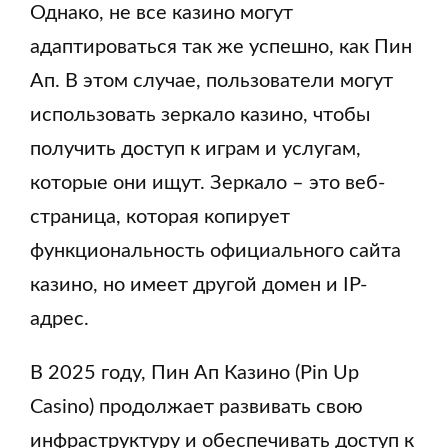
Однако, не все казино могут
адаптироваться так же успешно, как Пин
Ап. В этом случае, пользователи могут
использовать зеркало казино, чтобы
получить доступ к играм и услугам,
которые они ищут. Зеркало – это веб-
страница, которая копирует
функциональность официального сайта
казино, но имеет другой домен и IP-
адрес.
В 2025 году, Пин Ап Казино (Pin Up
Casino) продолжает развивать свою
инфраструктуру и обеспечивать доступ к