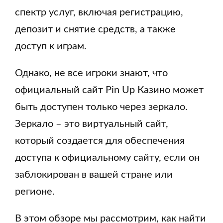
спектр услуг, включая регистрацию,
депозит и снятие средств, а также
доступ к играм.
Однако, не все игроки знают, что
официальный сайт Pin Up Казино может
быть доступен только через зеркало.
Зеркало – это виртуальный сайт,
который создается для обеспечения
доступа к официальному сайту, если он
заблокирован в вашей стране или
регионе.
В этом обзоре мы рассмотрим, как найти