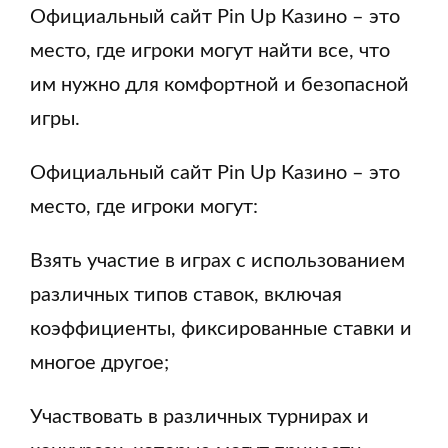
Официальный сайт Pin Up Казино – это
место, где игроки могут найти все, что
им нужно для комфортной и безопасной
игры.
Официальный сайт Pin Up Казино – это
место, где игроки могут:
Взять участие в играх с использованием
различных типов ставок, включая
коэффициенты, фиксированные ставки и
многое другое;
Участвовать в различных турнирах и