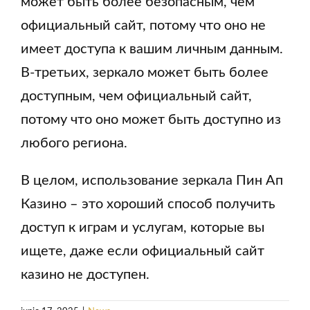
может быть более безопасным, чем
официальный сайт, потому что оно не
имеет доступа к вашим личным данным.
В-третьих, зеркало может быть более
доступным, чем официальный сайт,
потому что оно может быть доступно из
любого региона.
В целом, использование зеркала Пин Ап
Казино – это хороший способ получить
доступ к играм и услугам, которые вы
ищете, даже если официальный сайт
казино не доступен.