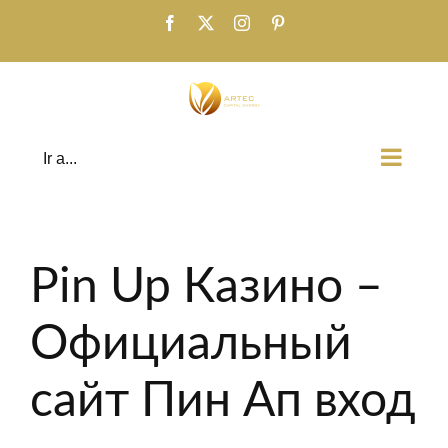
Saltar
Facebook
X
Instagram
Pinterest
al
contenido
Ir a...
Pin Up Казино –
Официальный
сайт Пин Ап вход