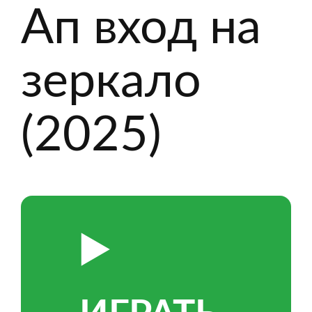
Ап вход на
зеркало
(2025)
▶️