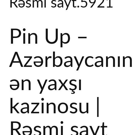
Rəsmi sayt.5921
Pin Up –
Azərbaycanın
ən yaxşı
kazinosu |
Rəsmi sayt