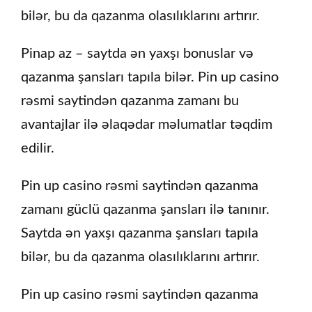
bilər, bu da qazanma olasılıklarını artırır.
Pinap az – saytda ən yaxşı bonuslar və
qazanma şansları tapıla bilər. Pin up casino
rəsmi saytindən qazanma zamanı bu
avantajlar ilə əlaqədar məlumatlar təqdim
edilir.
Pin up casino rəsmi saytindən qazanma
zamanı güclü qazanma şansları ilə tanınır.
Saytda ən yaxşı qazanma şansları tapıla
bilər, bu da qazanma olasılıklarını artırır.
Pin up casino rəsmi saytindən qazanma