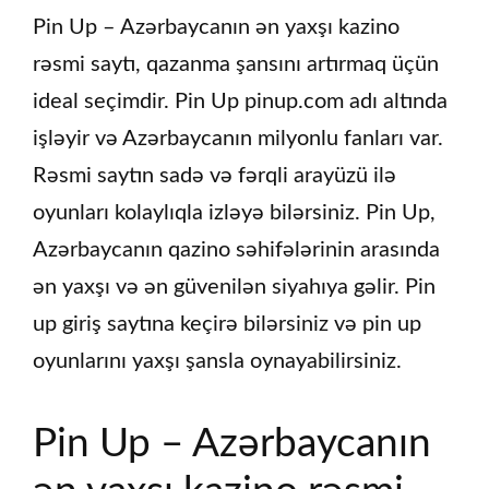
Pin Up – Azərbaycanın ən yaxşı kazino
rəsmi saytı, qazanma şansını artırmaq üçün
ideal seçimdir. Pin Up pinup.com adı altında
işləyir və Azərbaycanın milyonlu fanları var.
Rəsmi saytın sadə və fərqli arayüzü ilə
oyunları kolaylıqla izləyə bilərsiniz. Pin Up,
Azərbaycanın qazino səhifələrinin arasında
ən yaxşı və ən güvenilən siyahıya gəlir. Pin
up giriş saytına keçirə bilərsiniz və pin up
oyunlarını yaxşı şansla oynayabilirsiniz.
Pin Up – Azərbaycanın