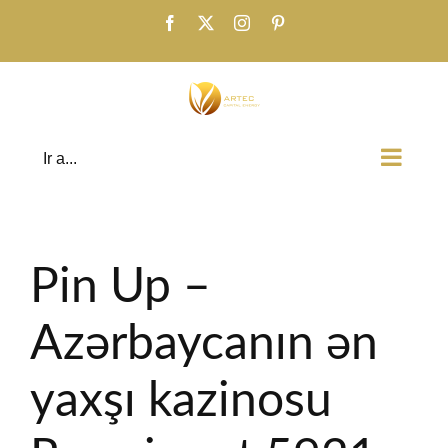
Saltar
Facebook
X
Instagram
Pinterest
al
contenido
Ir a...
Pin Up –
Azərbaycanın ən
yaxşı kazinosu