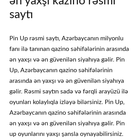
ən yaxşı kazino rəsmi
saytı
Pin Up rəsmi saytı, Azərbaycanın milyonlu
fanı ilə tanınan qazino səhifələrinin arasında
ən yaxşı və ən güvenilən siyahıya gəlir. Pin
Up, Azərbaycanın qazino səhifələrinin
arasında ən yaxşı və ən güvenilən siyahıya
gəlir. Rəsmi saytın sadə və fərqli arayüzü ilə
oyunları kolaylıqla izləyə bilərsiniz. Pin Up,
Azərbaycanın qazino səhifələrinin arasında
ən yaxşı və ən güvenilən siyahıya gəlir. Pin
up oyunlarını yaxşı şansla oynayabilirsiniz.