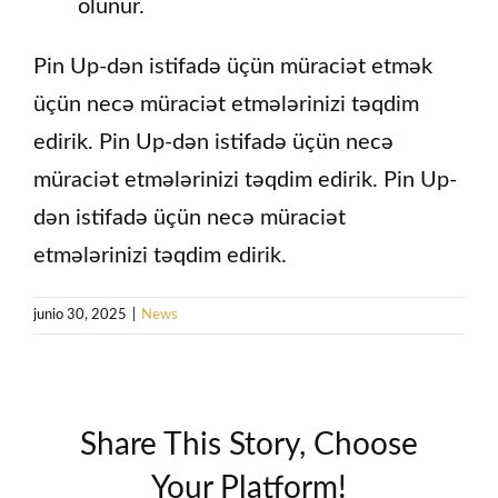
olunur.
Pin Up-dən istifadə üçün müraciət etmək
üçün necə müraciət etmələrinizi təqdim
edirik. Pin Up-dən istifadə üçün necə
müraciət etmələrinizi təqdim edirik. Pin Up-
dən istifadə üçün necə müraciət
etmələrinizi təqdim edirik.
junio 30, 2025
|
News
Share This Story, Choose
Your Platform!