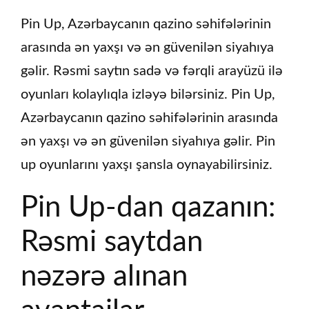
Pin Up, Azərbaycanın qazino səhifələrinin
arasında ən yaxşı və ən güvenilən siyahıya
gəlir. Rəsmi saytın sadə və fərqli arayüzü ilə
oyunları kolaylıqla izləyə bilərsiniz. Pin Up,
Azərbaycanın qazino səhifələrinin arasında
ən yaxşı və ən güvenilən siyahıya gəlir. Pin
up oyunlarını yaxşı şansla oynayabilirsiniz.
Pin Up-dan qazanın:
Rəsmi saytdan
nəzərə alınan