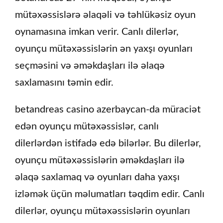
mütəxəssislərə əlaqəli və təhlükəsiz oyun
oynamasına imkan verir. Canlı dilerlər,
oyunçu mütəxəssislərin ən yaxşı oyunları
seçməsini və əməkdaşları ilə əlaqə
saxlamasını təmin edir.
betandreas casino azerbaycan-da müraciət
edən oyunçu mütəxəssislər, canlı
dilerlərdən istifadə edə bilərlər. Bu dilerlər,
oyunçu mütəxəssislərin əməkdaşları ilə
əlaqə saxlamaq və oyunları daha yaxşı
izləmək üçün məlumatları təqdim edir. Canlı
dilerlər, oyunçu mütəxəssislərin oyunları