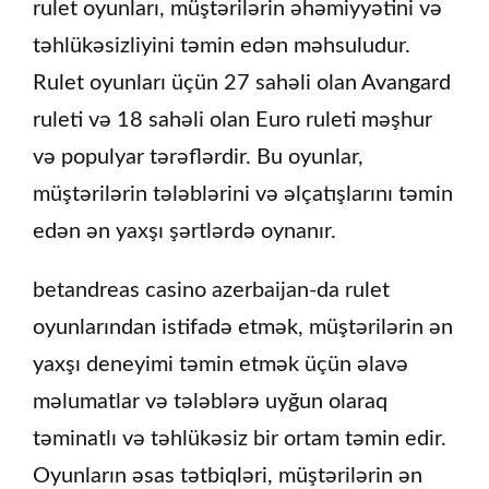
rulet oyunları, müştərilərin əhəmiyyətini və
təhlükəsizliyini təmin edən məhsuludur.
Rulet oyunları üçün 27 sahəli olan Avangard
ruleti və 18 sahəli olan Euro ruleti məşhur
və populyar tərəflərdir. Bu oyunlar,
müştərilərin tələblərini və əlçatışlarını təmin
edən ən yaxşı şərtlərdə oynanır.
betandreas casino azerbaijan-da rulet
oyunlarından istifadə etmək, müştərilərin ən
yaxşı deneyimi təmin etmək üçün əlavə
məlumatlar və tələblərə uyğun olaraq
təminatlı və təhlükəsiz bir ortam təmin edir.
Oyunların əsas tətbiqləri, müştərilərin ən