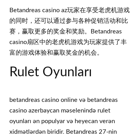
Betandreas casino az玩家在享受老虎机游戏
的同时，还可以通过参与各种促销活动和比
赛，赢取更多的奖金和奖励。Betandreas
casino扇区中的老虎机游戏为玩家提供了丰
富的游戏体验和赢取奖金的机会。
Rulet Oyunları
betandreas casino online və betandreas
casino azerbaycan məselenində rulet
oyunları ən populyar və heyecan verən
xidmətlərdən biridir. Betandreas 27-nin