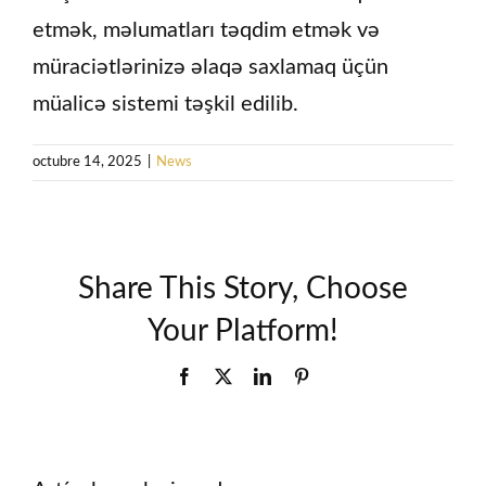
etmək, məlumatları təqdim etmək və
müraciətlərinizə əlaqə saxlamaq üçün
müalicə sistemi təşkil edilib.
octubre 14, 2025
|
News
Share This Story, Choose
Your Platform!
Facebook
X
LinkedIn
Pinterest