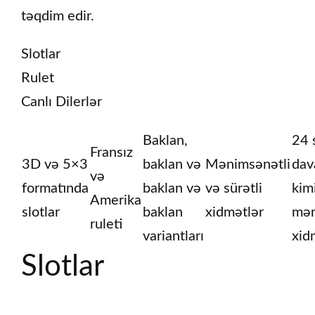
təqdim edir.
Slotlar
Rulet
Canlı Dilerlər
Baklan,
24 
Fransız
3D və 5×3
baklan və
Mənimsənətli
dav
və
formatında
baklan və
və sürətli
kim
Amerika
slotlar
baklan
xidmətlər
mən
ruleti
variantları
xid
Slotlar