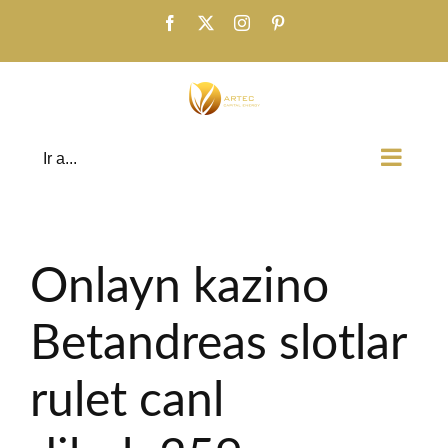
Saltar
Facebook
X
Instagram
Pinterest
al
contenido
Ir a...
Onlayn kazino
Betandreas slotlar
rulet canl