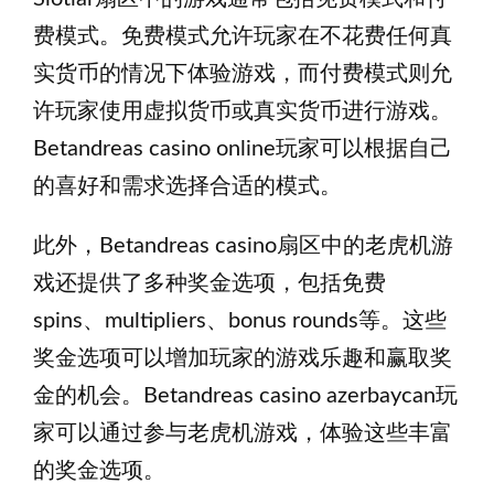
费模式。免费模式允许玩家在不花费任何真
实货币的情况下体验游戏，而付费模式则允
许玩家使用虚拟货币或真实货币进行游戏。
Betandreas casino online玩家可以根据自己
的喜好和需求选择合适的模式。
此外，Betandreas casino扇区中的老虎机游
戏还提供了多种奖金选项，包括免费
spins、multipliers、bonus rounds等。这些
奖金选项可以增加玩家的游戏乐趣和赢取奖
金的机会。Betandreas casino azerbaycan玩
家可以通过参与老虎机游戏，体验这些丰富
的奖金选项。