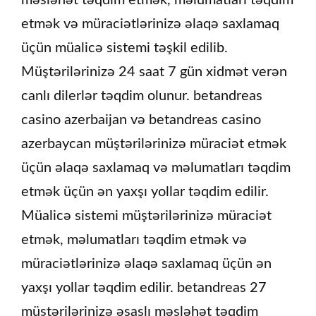
etmək və müraciətlərinizə əlaqə saxlamaq
üçün müalicə sistemi təşkil edilib.
Müştərilərinizə 24 saat 7 gün xidmət verən
canlı dilerlər təqdim olunur. betandreas
casino azerbaijan və betandreas casino
azerbaycan müştərilərinizə müraciət etmək
üçün əlaqə saxlamaq və məlumatları təqdim
etmək üçün ən yaxşı yollar təqdim edilir.
Müalicə sistemi müştərilərinizə müraciət
etmək, məlumatları təqdim etmək və
müraciətlərinizə əlaqə saxlamaq üçün ən
yaxşı yollar təqdim edilir. betandreas 27
müştərilərinizə əsaslı məsləhət təqdim