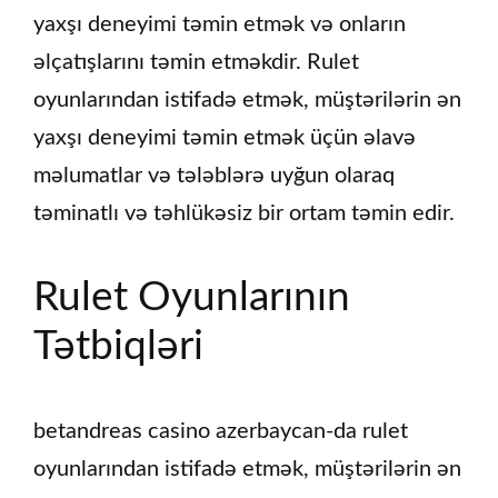
yaxşı deneyimi təmin etmək və onların
əlçatışlarını təmin etməkdir. Rulet
oyunlarından istifadə etmək, müştərilərin ən
yaxşı deneyimi təmin etmək üçün əlavə
məlumatlar və tələblərə uyğun olaraq
təminatlı və təhlükəsiz bir ortam təmin edir.
Rulet Oyunlarının
Tətbiqləri
betandreas casino azerbaycan-da rulet
oyunlarından istifadə etmək, müştərilərin ən