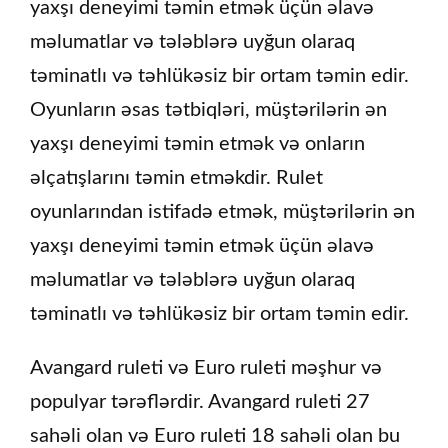
yaxşı deneyimi təmin etmək üçün əlavə
məlumatlar və tələblərə uyğun olaraq
təminatlı və təhlükəsiz bir ortam təmin edir.
Oyunların əsas tətbiqləri, müştərilərin ən
yaxşı deneyimi təmin etmək və onların
əlçatışlarını təmin etməkdir. Rulet
oyunlarından istifadə etmək, müştərilərin ən
yaxşı deneyimi təmin etmək üçün əlavə
məlumatlar və tələblərə uyğun olaraq
təminatlı və təhlükəsiz bir ortam təmin edir.
Avangard ruleti və Euro ruleti məşhur və
populyar tərəflərdir. Avangard ruleti 27
sahəli olan və Euro ruleti 18 sahəli olan bu