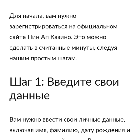
Для начала, вам нужно
зарегистрироваться на официальном
сайте Пин Ап Казино. Это можно
сделать в считанные минуты, следуя
нашим простым шагам.
Шаг 1: Введите свои
данные
Вам нужно ввести свои личные данные,
включая имя, фамилию, дату рождения и