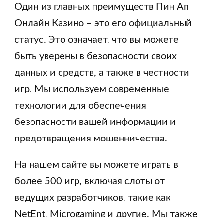
Один из главных преимуществ Пин Ап
Онлайн Казино – это его официальный
статус. Это означает, что вы можете
быть уверены в безопасности своих
данных и средств, а также в честности
игр. Мы используем современные
технологии для обеспечения
безопасности вашей информации и
предотвращения мошенничества.
На нашем сайте вы можете играть в
более 500 игр, включая слоты от
ведущих разработчиков, такие как
NetEnt, Microgaming и другие. Мы также