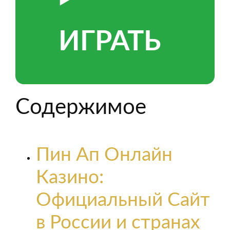
ИГРАТЬ
Содержимое
Пин Ап Онлайн
Казино:
Официальный Сайт
в России и странах