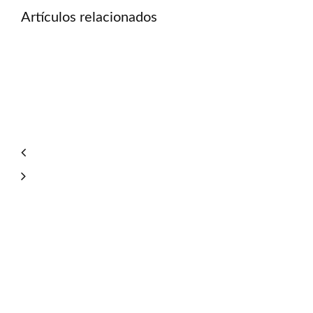
Artículos relacionados
Vodka
онлайн
казино
бонусы
Vodka
и
онлайн
акции.1466
Kasino
казино
Mostbet
безопасность
v
и
Chicken
esk
лицензия.1717
Road
republice
spel