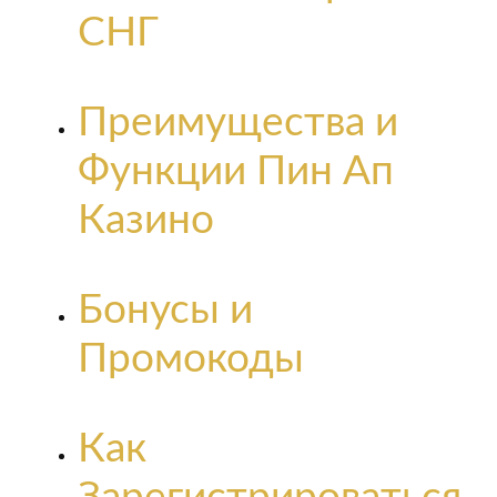
СНГ
Преимущества и
Функции Пин Ап
Казино
Бонусы и
Промокоды
Как