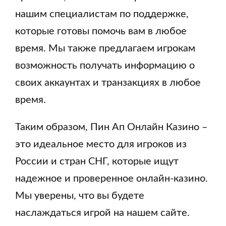
нашим специалистам по поддержке,
которые готовы помочь вам в любое
время. Мы также предлагаем игрокам
возможность получать информацию о
своих аккаунтах и транзакциях в любое
время.
Таким образом, Пин Ап Онлайн Казино –
это идеальное место для игроков из
России и стран СНГ, которые ищут
надежное и проверенное онлайн-казино.
Мы уверены, что вы будете
наслаждаться игрой на нашем сайте.