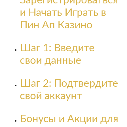
Зарегистрироваться
и Начать Играть в
Пин Ап Казино
Шаг 1: Введите
свои данные
Шаг 2: Подтвердите
свой аккаунт
Бонусы и Акции для