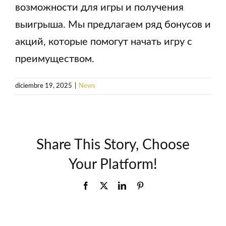
возможности для игры и получения
выигрыша. Мы предлагаем ряд бонусов и
акций, которые помогут начать игру с
преимуществом.
diciembre 19, 2025
|
News
Share This Story, Choose
Your Platform!
Facebook
X
LinkedIn
Pinterest