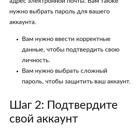
адрес электронной почты. Вам также
нужно выбрать пароль для вашего
аккаунта.
Вам нужно ввести корректные
данные, чтобы подтвердить свою
личность.
Вам нужно выбрать сложный
пароль, чтобы защитить ваш аккаунт.
Шаг 2: Подтвердите
свой аккаунт