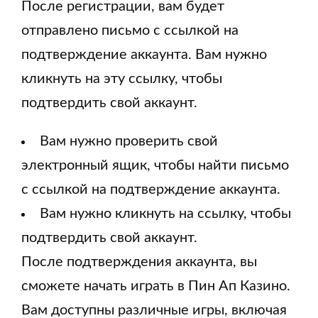
После регистрации, вам будет
отправлено письмо с ссылкой на
подтверждение аккаунта. Вам нужно
кликнуть на эту ссылку, чтобы
подтвердить свой аккаунт.
Вам нужно проверить свой
электронный ящик, чтобы найти письмо
с ссылкой на подтверждение аккаунта.
Вам нужно кликнуть на ссылку, чтобы
подтвердить свой аккаунт.
После подтверждения аккаунта, вы
сможете начать играть в Пин Ап Казино.
Вам доступны различные игры, включая