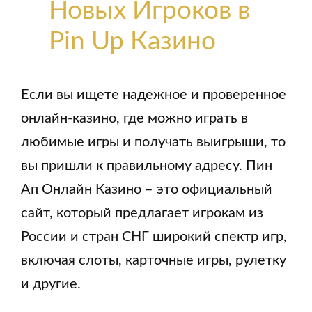
Новых Игроков в
Pin Up Казино
Если вы ищете надежное и проверенное
онлайн-казино, где можно играть в
любимые игры и получать выигрыши, то
вы пришли к правильному адресу. Пин
Ап Онлайн Казино – это официальный
сайт, который предлагает игрокам из
России и стран СНГ широкий спектр игр,
включая слоты, карточные игры, рулетку
и другие.