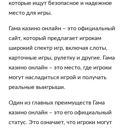
которые ищут безопасное и надежное
место для игры.
Гама казино онлайн – это официальный
сайт, который предлагает игрокам
широкий спектр игр, включая слоты,
карточные игры, рулетку и другие. Гама
казино онлайн – это место, где игроки
могут насладиться игрой и получать
реальные выигрыши.
Один из главных преимуществ Гама
казино онлайн – это его официальный
статус. Это означает, что игроки могут