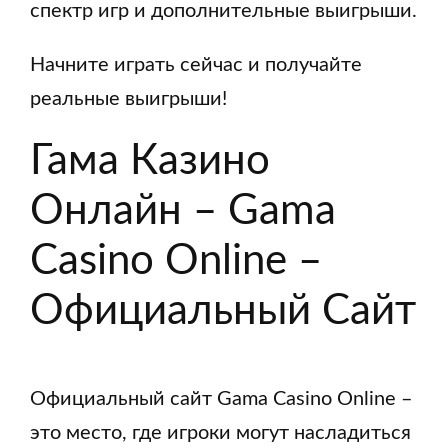
спектр игр и дополнительные выигрыши.
Начните играть сейчас и получайте
реальные выигрыши!
Гама Казино
Онлайн – Gama
Casino Online –
Официальный Сайт
Официальный сайт Gama Casino Online –
это место, где игроки могут насладиться