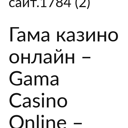
сайт.1784 (2)
Гама казино
онлайн –
Gama
Casino
Online –