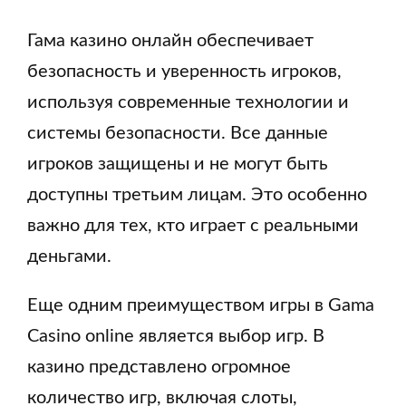
Гама казино онлайн обеспечивает
безопасность и уверенность игроков,
используя современные технологии и
системы безопасности. Все данные
игроков защищены и не могут быть
доступны третьим лицам. Это особенно
важно для тех, кто играет с реальными
деньгами.
Еще одним преимуществом игры в Gama
Casino online является выбор игр. В
казино представлено огромное
количество игр, включая слоты,