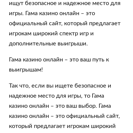
ищут безопасное и надежное место для
игры. Гама казино онлайн – это
официальный сайт, который предлагает
игрокам широкий спектр игр и
дополнительные выигрыши.
Гама казино онлайн – это ваш путь к
выигрышам!
Так что, если вы ищете безопасное и
надежное место для игры, то Гама
казино онлайн – это ваш выбор. Гама
казино онлайн – это официальный сайт,
который предлагает игрокам широкий