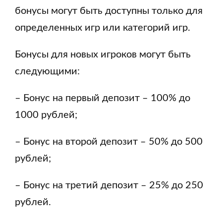
бонусы могут быть доступны только для
определенных игр или категорий игр.
Бонусы для новых игроков могут быть
следующими:
– Бонус на первый депозит – 100% до
1000 рублей;
– Бонус на второй депозит – 50% до 500
рублей;
– Бонус на третий депозит – 25% до 250
рублей.