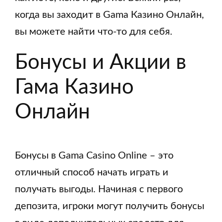
когда вы заходит в Gama Казино Онлайн,
вы можете найти что-то для себя.
Бонусы и Акции в
Гама Казино
Онлайн
Бонусы в Gama Casino Online – это
отличный способ начать играть и
получать выгоды. Начиная с первого
депозита, игроки могут получить бонусы