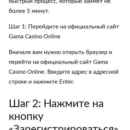
быстрый процесс, который займет не
более 5 минут.
Шаг 1: Перейдите на официальный сайт
Gama Casino Online
Вначале вам нужно открыть браузер и
перейти на официальный сайт Gama
Casino Online. Введите адрес в адресной
строке и нажмите Enter.
Шаг 2: Нажмите на
кнопку
«Зарегистрироваться»