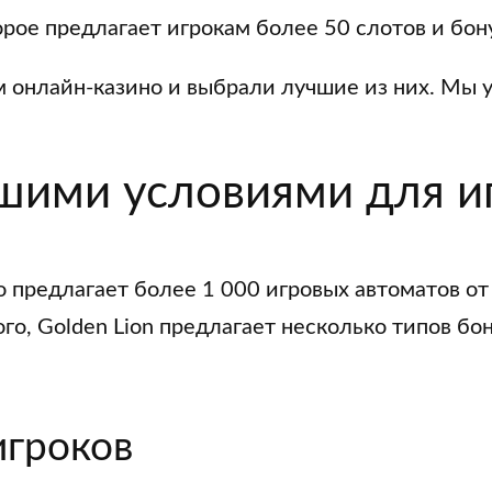
торое предлагает игрокам более 50 слотов и бон
м онлайн-казино и выбрали лучшие из них. Мы 
чшими условиями для и
зино предлагает более 1 000 игровых автоматов 
того, Golden Lion предлагает несколько типов б
игроков