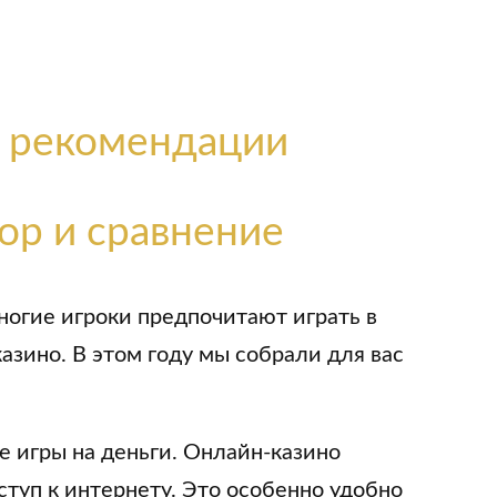
и рекомендации
ор и сравнение
огие игроки предпочитают играть в
азино. В этом году мы собрали для вас
ие игры на деньги. Онлайн-казино
ступ к интернету. Это особенно удобно