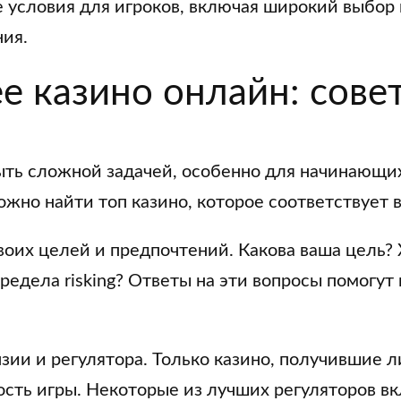
е условия для игроков, включая широкий выбор
ния.
е казино онлайн: сов
ть сложной задачей, особенно для начинающих
ожно найти топ казино, которое соответствует
их целей и предпочтений. Какова ваша цель? Х
редела risking? Ответы на эти вопросы помогут
ии и регулятора. Только казино, получившие л
сть игры. Некоторые из лучших регуляторов вкл