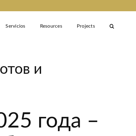
Servicios
Resources
Projects
отов и
025 года –