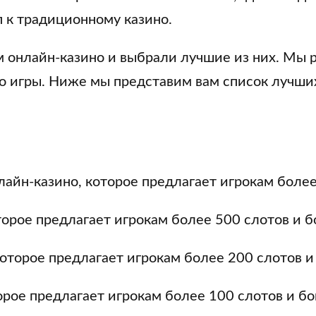
п к традиционному казино.
м онлайн-казино и выбрали лучшие из них. Мы 
во игры. Ниже мы представим вам список лучши
нлайн-казино, которое предлагает игрокам более
которое предлагает игрокам более 500 слотов и б
, которое предлагает игрокам более 200 слотов и
оторое предлагает игрокам более 100 слотов и б