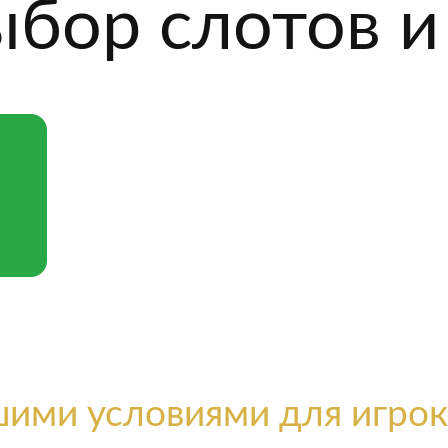
бор слотов и
чшими условиями для игро