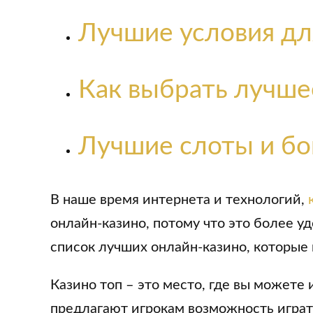
Лучшие условия дл
Как выбрать лучше
Лучшие слоты и бон
В наше время интернета и технологий,
онлайн-казино, потому что это более у
список лучших онлайн-казино, которые
Казино топ – это место, где вы можете 
предлагают игрокам возможность играть