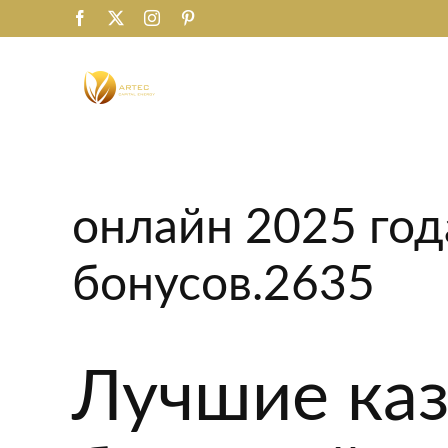
Saltar
Facebook
X
Instagram
Pinterest
al
contenido
онлайн 2025 год
бонусов.2635
Лучшие каз