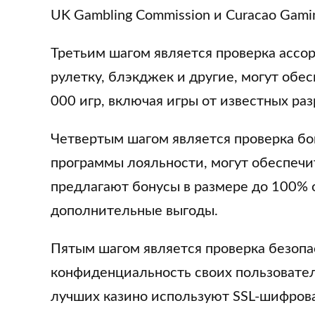
UK Gambling Commission и Curacao Gami
Третьим шагом является проверка ассо
рулетку, блэкджек и другие, могут обе
000 игр, включая игры от известных разр
Четвертым шагом является проверка бо
программы лояльности, могут обеспечи
предлагают бонусы в размере до 100% о
дополнительные выгоды.
Пятым шагом является проверка безопа
конфиденциальность своих пользовател
лучших казино используют SSL-шифрова